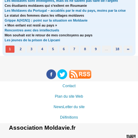
Les Moldaves sont intelligents, mais ils ne savent pas faire de l’argent
Ces étudiants moldaves qui s’exilent en Roumanie
Les Moldaves du Portugal – accablés par le mal du pays, moins par la crise
Le statut des femmes dans les villages moldaves
Grippe A(H1N1) : point sur la situation en Moldavie
« Mon enfant est resté au pays »
Rencontres avec des intellectuels
Mon souhait est le retour de mes concitoyens au pays
Les jeunes de la prison de Lipcani
1
2
3
4
5
6
7
8
9
…
18
∞
Contact
Plan du site Web
NewsLetter du site
Définitions
Association Moldavie.fr