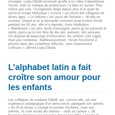
enseigné. Liuba Dănilă reconnaît qu’elle a eu l’idée d’abandonner
l’école, mais le manque de professeurs l’a faite se raviser. Plus
même que cela, l’octogénaire dirige depuis plus d’un quart de
siècle la troupe folklorique « Izvorul » qui réunit des villageois de
divers âges. «
Le folklore c’est aussi de l’histoire
», dit-elle en
souriant. Quand je lui ai demandé comment avait évolué l’école
pendant les 65 ans, elle m’a répondu, toute méditative :
«
Maintenant c’est plus facile d’enseigner, parce qu’on présente la
vérité, parce qu’on est libre de dire des opinions, des pensées.
On dispose de beaucoup d’information, les enfants sont sages,
mais peu nombreux. Malheureusement, l’école fonctionne à
présent dans des conditions difficiles, sans financement
suffisant
», affirme Liuba Dănilă.
L’alphabet latin a fait
croître son amour pour
les enfants
Les collègues de madame Dănilă, qui, comme elle, ont une
expérience pédagogique d’un demi-siècle, partagent son opinion.
« A
u fil du temps a changé le nombre d’enfants, mais eux-
mêmes, ils sont restés les mêmes – naïfs et curieux
», dit