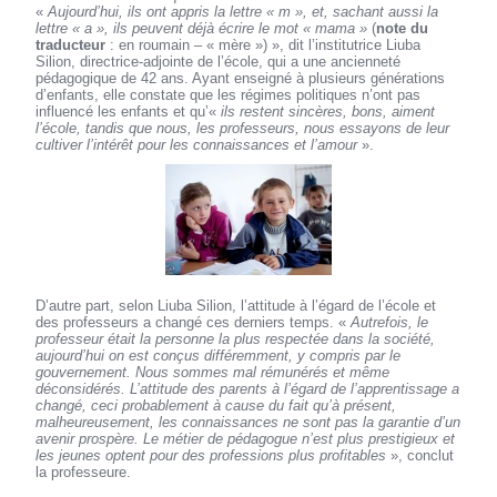
«
Aujourd’hui, ils ont appris la lettre « m », et, sachant aussi la
lettre « a », ils peuvent déjà écrire le mot « mama »
(
note du
traducteur
: en roumain – « mère ») », dit l’institutrice Liuba
Silion, directrice-adjointe de l’école, qui a une ancienneté
pédagogique de 42 ans. Ayant enseigné à plusieurs générations
d’enfants, elle constate que les régimes politiques n’ont pas
influencé les enfants et qu’«
ils restent sincères, bons, aiment
l’école, tandis que nous, les professeurs, nous essayons de leur
cultiver l’intérêt pour les connaissances et l’amour
».
D’autre part, selon Liuba Silion, l’attitude à l’égard de l’école et
des professeurs a changé ces derniers temps. «
Autrefois, le
professeur était la personne la plus respectée dans la société,
aujourd’hui on est conçus différemment, y compris par le
gouvernement. Nous sommes mal rémunérés et même
déconsidérés. L’attitude des parents à l’égard de l’apprentissage a
changé, ceci probablement à cause du fait qu’à présent,
malheureusement, les connaissances ne sont pas la garantie d’un
avenir prospère. Le métier de pédagogue n’est plus prestigieux et
les jeunes optent pour des professions plus profitables
», conclut
la professeure.