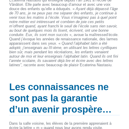
Ecaterina Nastasiu qui enseigne depuis l’an 1961 à l’école de
Vânători. Elle parle avec beaucoup d’amour et avec une voix
douce des enfants qu’elle a éduqués. «
Ayant déjà dépassé l’âge
de 70 ans, je ne peux pas me séparer des enfants, je continue à
venir tous les matins à l’école. Vous n’imaginez pas à quel point
notre métier est intéressant et combien de joie ces petits
m’offrent quand, ayant franchi le seuil de l’école sans rien savoir,
au bout de quelques mois ils lisent, écrivent, ont une bonne
conduite. Eux, ils sont mon succès
», avoue la maîtressed’école.
Quand j’évoque les années de renaissance nationale, des larmes
apparaissent dans ses yeux. «
Quand l’alphabet latin a été
adopté, j’enseignais au III-ième, en utilisant les lettres cyrilliques
bien sûr, mais pendant les récréations, les enfants venaient
autour de moi et leur enseignais l’alphabet latin. Quand ils ont fini
l’année scolaire, ils savaient déjà lire et écrire avec des lettres
latines”
, raconte avec beaucoup de plaisir Ecaterina Nastasiu.
Les connaissances ne
sont pas la garantie
d’un avenir prospère…
Dans la salle voisine, les élèves de la première apprenaient à
écrire la lettre « m » quand nous leur avons rendu visite.