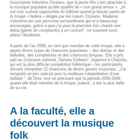
musicienne Valentina Osoianu, que la jeune fille s’est attachée à
la musique populaire qu’elle qualifie de «
son grand amour
». „
Je
me suis surtout rapprochée du folklore quand je faisais partie de
la troupe « Iedera » dirigée par les sœurs Osoianu. Madame
Valentina est une personne extraordinaire qui m’a beaucoup
encouragée, grâce à quoi j’ai pour la première fois chanté une
doina (genre de complainte) à un concert
“, se souvient avec
plaisir l’étudiante.
A partir de l’an 2006, en tant que membre de cette troupe, elle a
appris divers types de chansons populaires – des doinas et des
ballades, des complaintes et des chansons lyriques. Elle a pris
part au Concours national „Tamara Ciobanu“, organisé à Chişinău,
qui est la plus difficile compétition folklorique – les participants
doivent interpréter 12 chansons de divers genres musicaux. „J’ai
remporté un prix spécial pour la meilleure interprétation d’une
ballade “, dit Dina, tout en précisant que la période 2006-2008,
quand elle était membre de la troupe „Iedera“, a été la plus belle
de sa vie.
A la faculté, elle a
découvert la musique
folk