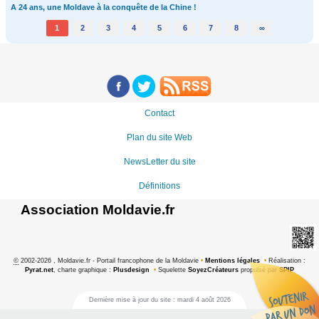
A 24 ans, une Moldave à la conquête de la Chine !
1
2
3
4
5
6
7
8
∞
Contact
Plan du site Web
NewsLetter du site
Définitions
Association Moldavie.fr
©
2002-2026 , Moldavie.fr - Portail francophone de la Moldavie
•
Mentions légales
•
Réalisation :
Pyrat.net
, charte graphique :
Plusdesign
•
Squelette
SoyezCréateurs
propulsé par
SPIP
Dernière mise à jour du site : mardi 4 août 2026