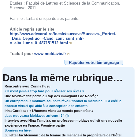
Etudes : Faculté de Lettres et Sciences de la Communication,
Suceava, 2011.
Famille : Enfant unique de ses parents.
Article repris sur le site
http://www.adevarul.ro/locale/suceava/Suceava-_Portret-
_Dina_Cepeliuc-_-Cand_cant_sunt_intr-
o_alta_lume_0_487151512.html
Traduit pour
www.moldavie.fr
Rajouter votre témoignage
Dans la même rubrique…
Rencontre avec Corina Fusu
« Il n’est jamais trop tard pour réaliser ses rêves »
Une Moldave fait partie du top des immigrants de Norvège
Un entrepreneur moldave souhaite révolutionner la médicine : il a créé le
docteur virtuel qui aide à la conception des enfants
Irina Corobca : « L’homme vient au monde pour créer »
„Les nouveaux Moldaves arrivent !?” (I)
Interview avec Nina Tampiza, un professeur moldave qui vit une nouvelle
expérience en France. Première partie
Sourires en hiver
Juliette Hüchtemann : de la femme de ménage à la propriétaire de l’hôtel