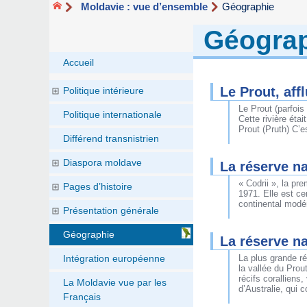
Moldavie : vue d’ensemble
Géographie
Géogra
Accueil
Le Prout, aff
Politique intérieure
Le Prout (parfois
Politique internationale
Cette rivière éta
Prout (Pruth) C’e
Différend transnistrien
Diaspora moldave
La réserve na
« Codrii », la pr
Pages d’histoire
1971. Elle est ce
continental modé
Présentation générale
Géographie
La réserve na
Intégration européenne
La plus grande ré
la vallée du Pro
récifs coralliens
La Moldavie vue par les
d’Australie, qui 
Français