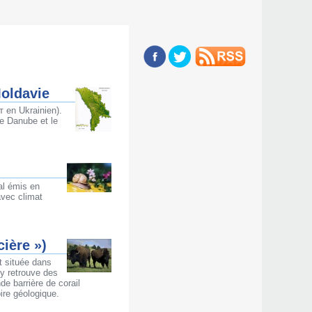
Moldavie
т en Ukrainien).
Le Danube et le
al émis en
avec climat
ière »)
t située dans
y retrouve des
de barrière de corail
ire géologique.