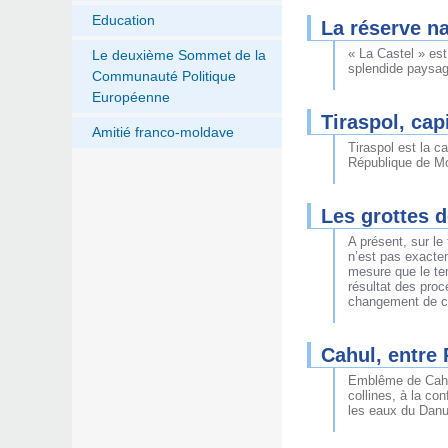
Education
La réserve na
« La Castel » est
Le deuxième Sommet de la
splendide paysage
Communauté Politique
Européenne
Tiraspol, cap
Amitié franco-moldave
Tiraspol est la c
République de Mo
Les grottes 
A présent, sur le
n’est pas exacte
mesure que le te
résultat des pro
changement de co
Cahul, entre 
Emblême de Cahul
collines, à la co
les eaux du Danu