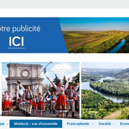
que
Francophonie
Société
Econ
Moldavie : vue d’ensemble