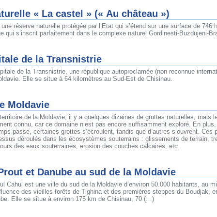
turelle « La castel » (« Au château »)
 une réserve naturelle protégée par l’Etat qui s’étend sur une surface de 746 
 qui s’inscrit parfaitement dans le complexe naturel Gordinesti-Buzdujeni-Br
itale de la Transnistrie
apitale de la Transnistrie, une république autoproclamée (non reconnue interna
ldavie. Elle se situe à 64 kilomètres au Sud-Est de Chisinau.
de Moldavie
 territoire de la Moldavie, il y a quelques dizaines de grottes naturelles, mais 
ment connu, car ce domaine n’est pas encore suffisamment exploré. En plus, 
mps passe, certaines grottes s’écroulent, tandis que d’autres s’ouvrent. Ces
cessus déroulés dans les écosystèmes souterrains : glissements de terrain, t
urs des eaux souterraines, erosion des couches calcaires, etc.
Prout et Danube au sud de la Moldavie
 Cahul est une ville du sud de la Moldavie d’environ 50.000 habitants, au mi
nfluence des vieilles forêts de Tighina et des premières steppes du Boudjak, en
be. Elle se situe à environ 175 km de Chisinau, 70 (…)