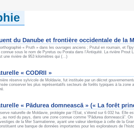
phie
luent du Danube et frontière occidentale de la 
 orthographié « Pruth » dans les ouvrages anciens ; Prutul en roumain, et Пру
it connue sous le nom de Pyretus ou Porata dans l’Antiquité. La rivière Prout 
st une rivière de 953 kilomètres qui (…)
turelle « CODRII »
emière réserve sylvicole de Moldavie, fut instituée par un décret gouvernement
nsée conserver les plus représentatifs secteurs de forêts typiques à la zone 
ré.
turelle « Pădurea domnească » (« La forêt princ
serve naturelle de Moldavie, protégée par l’Etat, s’étend sur 6 032 ha. Elle es
ut, au nord du pays, dans une zone connue comme “Pădurea domnească”. On 
, vestiges de la Mer Sarmatienne, ayant une valeur identique à celle de la Gran
constituent une banque de données importantes pour les explorateurs de l’histo