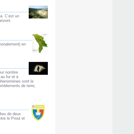
ha. C’est un
anzeni.
tionalement) en
leur nombre
au fur et à
 phenomènes sont le
remblements de terre,
lieu de deux
tre le Prout et