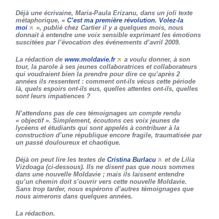
Déjà une écrivaine, Maria-Paula Erizanu, dans un joli texte
métaphorique, «
C’est ma première révolution. Volez-la
moi
», publié chez Cartier il y a quelques mois, nous
donnait à entendre une voix sensible exprimant les émotions
suscitées par l’évocation des événements d’avril 2009.
La rédaction de
www.moldavie.fr
a voulu donner, à son
tour, la parole à ses jeunes collaboratrices et collaborateurs
qui voudraient bien la prendre pour dire ce qu’après 2
années ils ressentent : comment ont-ils vécus cette période
là, quels espoirs ont-ils eus, quelles attentes ont-ils, quelles
sont leurs impatiences ?
N’attendons pas de ces témoignages un compte rendu
« objectif ». Simplement, écoutons ces voix jeunes de
lycéens et étudiants qui sont appelés à contribuer à la
construction d’une république encore fragile, traumatisée par
un passé douloureux et chaotique.
Déjà on peut lire les textes de
Cristina Burlacu
et de Lilia
Vizdoaga (ci-dessous). Ils ne disent pas que nous sommes
dans une nouvelle Moldavie ; mais ils laissent entendre
qu’un chemin doit s’ouvrir vers cette nouvelle Moldavie.
Sans trop tarder, nous espérons d’autres témoignages que
nous aimerons dans quelques années.
La rédaction.