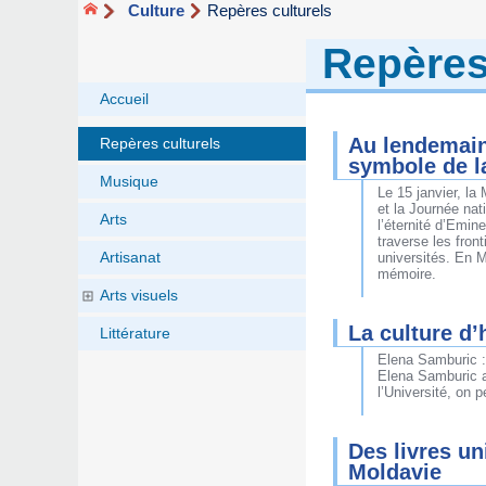
Culture
Repères culturels
Repères
Accueil
Au lendemain 
Repères culturels
symbole de l
Musique
Le 15 janvier, la
et la Journée na
Arts
l’éternité d’Emin
traverse les fron
Artisanat
universités. En M
mémoire.
Arts visuels
La culture d’
Littérature
Elena Samburic : 
Elena Samburic ai
l’Université, on 
Des livres un
Moldavie