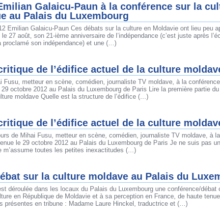
milian Galaicu-Paun à la conférence sur la cul
e au Palais du Luxembourg
12 Emilian Galaicu-Paun Ces débats sur la culture en Moldavie ont lieu peu a
, le 27 août, son 21-ième anniversaire de l’indépendance (c’est juste après 
a proclamé son indépendance) et une (…)
ritique de l’édifice actuel de la culture moldav
i Fusu, metteur en scène, comédien, journaliste TV moldave, à la conférence 
 29 octobre 2012 au Palais du Luxembourg de Paris Lire la première partie du
ulture moldave Quelle est la structure de l’édifice (…)
ritique de l’édifice actuel de la culture moldav
urs de Mihai Fusu, metteur en scène, comédien, journaliste TV moldave, à la
tenue le 29 octobre 2012 au Palais du Luxembourg de Paris Je ne suis pas un
e m’assume toutes les petites inexactitudes (…)
ébat sur la culture moldave au Palais du Lux
est déroulée dans les locaux du Palais du Luxembourg une conférence/débat 
ulture en République de Moldavie et à sa perception en France, de haute tenu
és présentes en tribune : Madame Laure Hinckel, traductrice et (…)