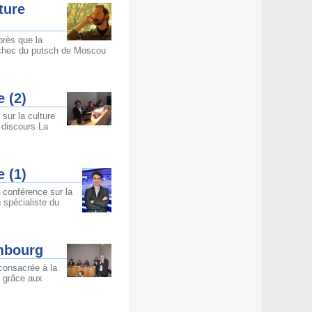
ture
près que la
l’échec du putsch de Moscou
e (2)
sur la culture
 discours La
e (1)
 conférence sur la
 spécialiste du
embourg
consacrée à la
e grâce aux