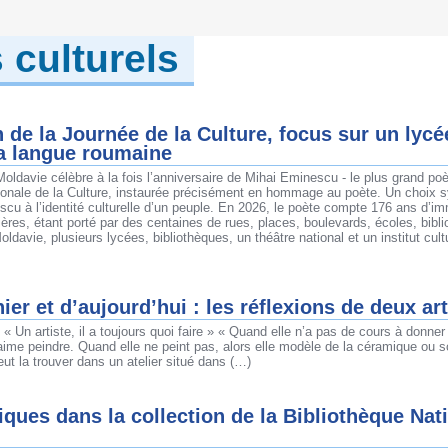
 culturels
de la Journée de la Culture, focus sur un lycé
a langue roumaine
 Moldavie célèbre à la fois l’anniversaire de Mihai Eminescu - le plus grand p
tionale de la Culture, instaurée précisément en hommage au poète. Un choix 
escu à l’identité culturelle d’un peuple. En 2026, le poète compte 176 ans d’i
tières, étant porté par des centaines de rues, places, boulevards, écoles, bibl
oldavie, plusieurs lycées, bibliothèques, un théâtre national et un institut cul
hier et d’aujourd’hui : les réflexions de deux art
« Un artiste, il a toujours quoi faire » « Quand elle n’a pas de cours à donner 
me peindre. Quand elle ne peint pas, alors elle modèle de la céramique ou scu
peut la trouver dans un atelier situé dans (…)
iques dans la collection de la Bibliothèque Nat