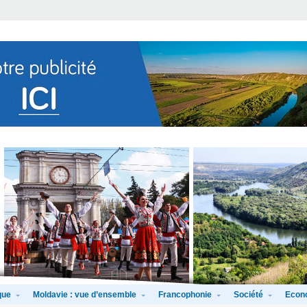
que
Moldavie : vue d’ensemble
Francophonie
Société
Econ