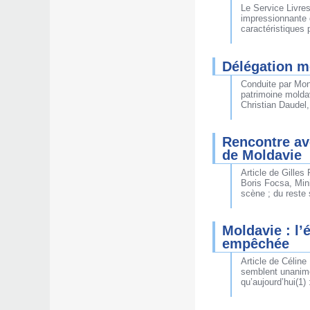
Le Service Livres
impressionnante 
caractéristiques p
Délégation m
Conduite par Mons
patrimoine moldav
Christian Daudel
Rencontre ave
de Moldavie
Article de Gilles
Boris Focsa, Mini
scène ; du reste 
Moldavie : l’
empêchée
Article de Célin
semblent unanime
qu’aujourd’hui(1)