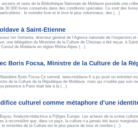
 anciens et rares de la Bibliothèque Nationale de Moldavie possède une colle
de 30 000 livres conservés dans des conditions spéciales. Ce sont des livres
articulières : le moindre livre et le livre le plus volumineux, des (…)
oldave à Saint-Etienne
ieur Ion Stefanita, directeur général de l’Agence nationale de l’inspection et 
e, une délégation du Ministère de la Culture de Chisinau a été reçue, à Sain
, Consul de Moldavie en région Rhône-Alpes (…)
c Boris Focsa, Ministre de la Culture de la Ré
 Ribardière Boris Focsa Ce samedi, www.moldavie.fr a pu avoir un entretien ex
stre de la Culture de la République de Moldavie, mais qui n’oublie pas son m
sa présence à Paris était liée à la (…)
édifice culturel comme métaphore d’une identit
e Bayou, Analyste-rédactrice à P@ges Europe. Les acteurs de la scène cultur
s à reconnaître que, dans ce pays, la culture n’a jamais été aussi marginali
 : le ministère de la Culture est le plus pauvre de tous et nombre (…)