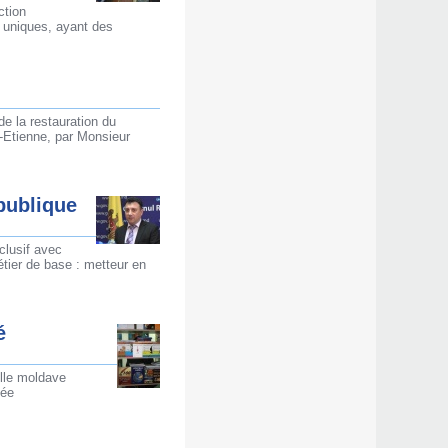
ction
 uniques, ayant des
de la restauration du
t-Etienne, par Monsieur
publique
clusif avec
étier de base : metteur en
é
elle moldave
sée