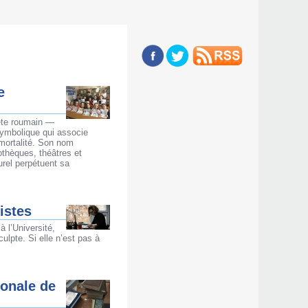
e
oète roumain —
symbolique qui associe
mmortalité. Son nom
iothèques, théâtres et
turel perpétuent sa
istes
à l’Université,
lpte. Si elle n’est pas à
ionale de