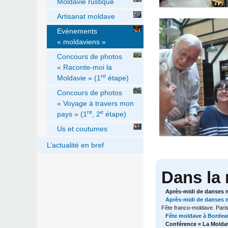
Moldavie rustique
Artisanat moldave
Evénements
« moldaviens »
Concours de photos
« Raconte-moi la
re
Moldavie » (1
étape)
Concours de photos
« Voyage à travers mon
re
e
pays » (1
, 2
étape)
Us et coutumes
L’actualité en bref
Dans la
Après-midi de danses mo
Après-midi de danses m
Fête franco-moldave. Paris
Fête moldave à Bordeau
Conférence « La Moldav