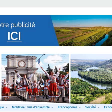
que
Moldavie : vue d’ensemble
Francophonie
Société
Econ