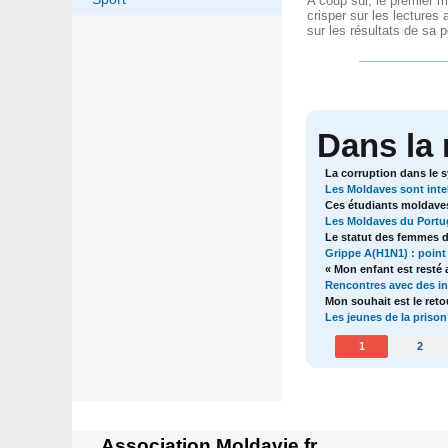
A coup sûr, le premier m
crisper sur les lectures 
sur les résultats de sa 
Dans la
La corruption dans le 
Les Moldaves sont intell
Ces étudiants moldaves
Les Moldaves du Portuga
Le statut des femmes d
Grippe A(H1N1) : point 
« Mon enfant est resté 
Rencontres avec des in
Mon souhait est le ret
Les jeunes de la prison
1
2
Association Moldavie.fr