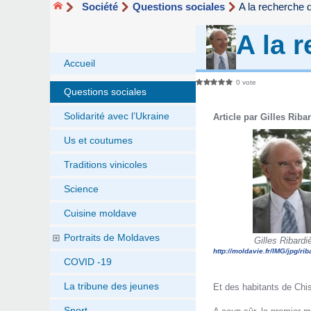
Société
Questions sociales
A la recherche d
A la 
Accueil
0 vote
Questions sociales
Solidarité avec l’Ukraine
Article par Gilles Riba
Us et coutumes
Traditions vinicoles
Science
Cuisine moldave
Portraits de Moldaves
Gilles Ribardi
http://moldavie.fr/IMG/jpg/rib
COVID -19
La tribune des jeunes
Et des habitants de Chi
Sport