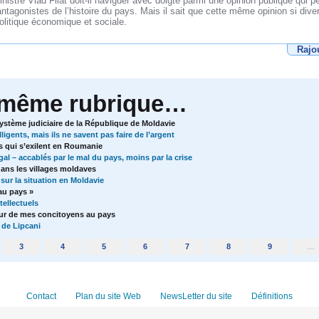
inistre Vlad Filat doit-il naviguer avec doigté parmi une opinion publique qui 
antagonistes de l’histoire du pays. Mais il sait que cette même opinion si diver
politique économique et sociale.
Rajo
 même rubrique…
système judiciaire de la République de Moldavie
igents, mais ils ne savent pas faire de l’argent
 qui s’exilent en Roumanie
l – accablés par le mal du pays, moins par la crise
ans les villages moldaves
sur la situation en Moldavie
au pays »
tellectuels
our de mes concitoyens au pays
 de Lipcani
3
4
5
6
7
8
9
…
Contact
Plan du site Web
NewsLetter du site
Définitions