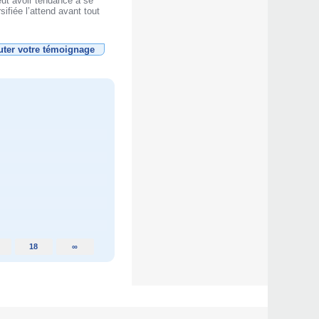
peut avoir tendance à se
sifiée l’attend avant tout
uter votre témoignage
18
∞