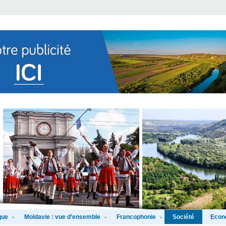
que
Moldavie : vue d’ensemble
Francophonie
Econ
Société