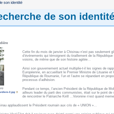
e son identité
recherche de son identit
rdière
Cette fin du mois de janvier à Chisinau n’est pas seulement gl
d’événements qui témoignent du tiraillement de la République
voisins, de même que de son histoire agitée…
Ainsi son gouvernement actuel multiplie-t-il les signes de ra
Européenne, en accueillant le Premier Ministre de Lituanie et l
République de Roumanie, l’un et l’autre se répandant en prop
processus d’adhésion.
ère
Pendant ce temps, l’ancien Président de la République de Mold
ailleurs leader du parti des communistes, était sur le point d
ardiere-3.jpg
de rencontrer le Patriarche Kirill …Voronine n’est quand mem
sinau applaudissent le Président roumain aux cris de « UNION »…