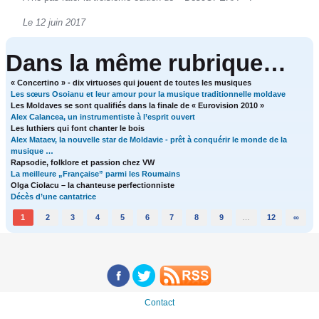
Le 12 juin 2017
Dans la même rubrique…
« Concertino » - dix virtuoses qui jouent de toutes les musiques
Les sœurs Osoianu et leur amour pour la musique traditionnelle moldave
Les Moldaves se sont qualifiés dans la finale de « Eurovision 2010 »
Alex Calancea, un instrumentiste à l’esprit ouvert
Les luthiers qui font chanter le bois
Alex Mataev, la nouvelle star de Moldavie - prêt à conquérir le monde de la
musique …
Rapsodie, folklore et passion chez VW
La meilleure „Française” parmi les Roumains
Olga Ciolacu – la chanteuse perfectionniste
Décès d’une cantatrice
1
2
3
4
5
6
7
8
9
…
12
∞
Contact