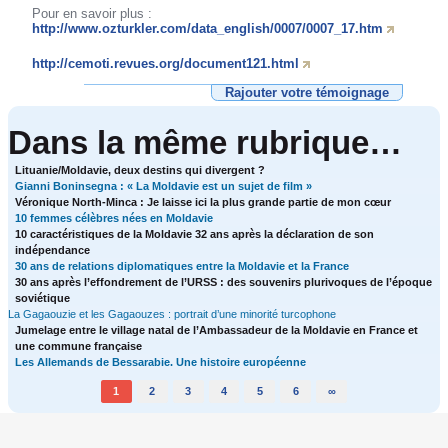
Pour en savoir plus :
http://www.ozturkler.com/data_english/0007/0007_17.htm
http://cemoti.revues.org/document121.html
Rajouter votre témoignage
Dans la même rubrique…
Lituanie/Moldavie, deux destins qui divergent ?
Gianni Boninsegna : « La Moldavie est un sujet de film »
Véronique North-Minca : Je laisse ici la plus grande partie de mon cœur
10 femmes célèbres nées en Moldavie
10 caractéristiques de la Moldavie 32 ans après la déclaration de son
indépendance
30 ans de relations diplomatiques entre la Moldavie et la France
30 ans après l’effondrement de l’URSS : des souvenirs plurivoques de l’époque
soviétique
La Gagaouzie et les Gagaouzes : portrait d’une minorité turcophone
Jumelage entre le village natal de l’Ambassadeur de la Moldavie en France et
une commune française
Les Allemands de Bessarabie. Une histoire européenne
1
2
3
4
5
6
∞