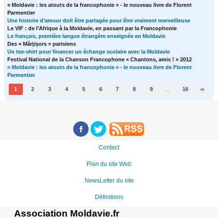
« Moldavie : les atouts de la francophonie » - le nouveau livre de Florent
Parmentier
Une histoire d’amour doit être partagée pour être vraiment merveilleuse
Le VIF : de l’Afrique à la Moldavie, en passant par la Francophonie
Le français, première langue étrangère enseignée en Moldavie
Des « Mărţişors » parisiens
Un tee-shirt pour financer un échange scolaire avec la Moldavie
Festival National de la Chanson Francophone « Chantons, amis ! » 2012
« Moldavie : les atouts de la francophonie » - le nouveau livre de Florent
Parmentier
1
2
3
4
5
6
7
8
9
…
16
∞
Contact
Plan du site Web
NewsLetter du site
Définitions
Association Moldavie.fr