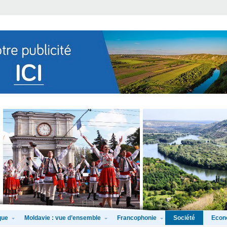
que
Moldavie : vue d’ensemble
Francophonie
Econ
Société