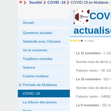
Société
COVID -19
COVID-19 en Moldavie : b
COVI
Accueil
actualis
Questions sociales
14 votes
Solidarité avec l’Ukraine
Us et coutumes
Le 11 novembre :
1 115
Traditions vinicoles
Nombre total de décès p
Science
Patients traités – 66 115
Cuisine moldave
Le 10 novembre :
915 
Portraits de Moldaves
Nombre total de décès p
COVID -19
Patients traités – 64826
La tribune des jeunes
Le 9 novembre :
331 no
Sport