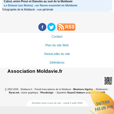
Cahul, entre Prout et Danube au sud de la Moldavie
Le Dniestr (ou Nistru) : un fleuve essentiel en Moldavie
Géographie de la Moldavie : vue générale
Contact
Plan du site Web
NewsLetter du site
Définitions
Association Moldavie.fr
©
2002-2026 , Moldavie.fr - Portail francophone de la Moldavie
•
Mentions légales
•
Réalisation :
Pyrat.net
, charte graphique :
Plusdesign
•
Squelette
SoyezCréateurs
propulsé par
SPIP
Dernière mise à jour du site : mardi 4 août 2026