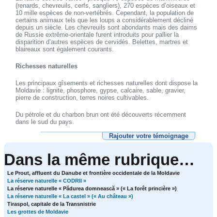
(renards, chevreuils, cerfs, sangliers), 270 espèces d’oiseaux et
10 mille espèces de non-vertébrés. Cependant, la population de
certains animaux tels que les loups a considérablement décliné
depuis un siècle. Les chevreuils sont abondants mais des daims
de Russie extrême-orientale furent introduits pour pallier la
disparition d’autres espèces de cervidés. Belettes, martres et
blaireaux sont également courants.
Richesses naturelles
Les principaux gîsements et richesses naturelles dont dispose la
Moldavie : lignite, phosphore, gypse, calcaire, sable, gravier,
pierre de construction, terres noires cultivables.
Du pétrole et du charbon brun ont été découverts récemment
dans le sud du pays.
Rajouter votre témoignage
Dans la même rubrique…
Le Prout, affluent du Danube et frontière occidentale de la Moldavie
La réserve naturelle « CODRII »
La réserve naturelle « Pădurea domnească » (« La forêt princière »)
La réserve naturelle « La castel » (« Au château »)
Tiraspol, capitale de la Transnistrie
Les grottes de Moldavie