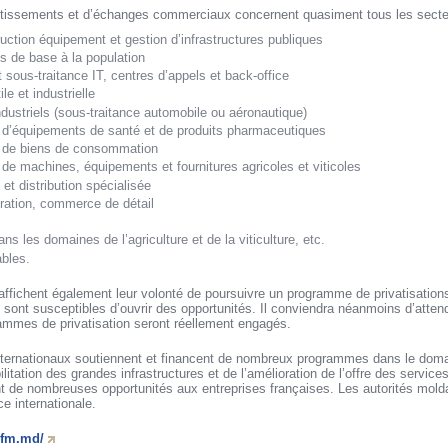
estissements et d’échanges commerciaux concernent quasiment tous les sect
uction équipement et gestion d’infrastructures publiques
s de base à la population
 sous-traitance IT, centres d’appels et back-office
le et industrielle
dustriels (sous-traitance automobile ou aéronautique)
 d’équipements de santé et de produits pharmaceutiques
 de biens de consommation
de machines, équipements et fournitures agricoles et viticoles
 et distribution spécialisée
uration, commerce de détail
s les domaines de l’agriculture et de la viticulture, etc.
ables.
affichent également leur volonté de poursuivre un programme de privatisation
sont susceptibles d’ouvrir des opportunités. Il conviendra néanmoins d’attend
rammes de privatisation seront réellement engagés.
internationaux soutiennent et financent de nombreux programmes dans le domai
bilitation des grandes infrastructures et de l’amélioration de l’offre des service
t de nombreuses opportunités aux entreprises françaises. Les autorités moldav
ce internationale.
ifm.md/