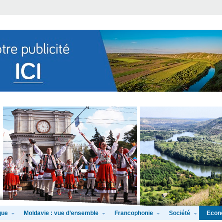
que
Moldavie : vue d’ensemble
Francophonie
Société
Econ