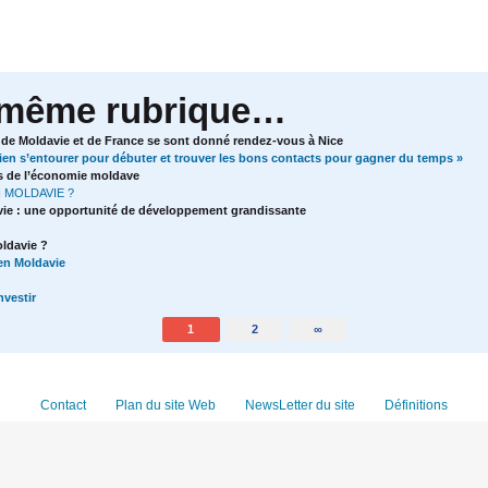
 même rubrique…
de Moldavie et de France se sont donné rendez-vous à Nice
en s’entourer pour débuter et trouver les bons contacts pour gagner du temps »
s de l’économie moldave
 MOLDAVIE ?
vie : une opportunité de développement grandissante
oldavie ?
en Moldavie
nvestir
1
2
∞
Contact
Plan du site Web
NewsLetter du site
Définitions