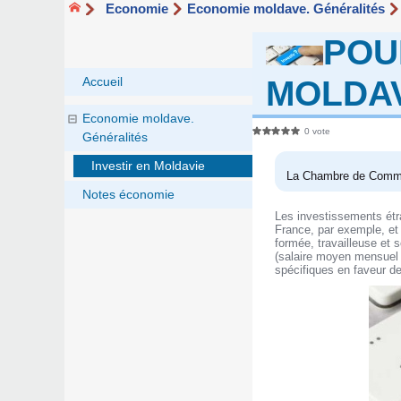
Economie
Economie moldave. Généralités
POU
MOLDAV
Accueil
Economie moldave.
0 vote
Généralités
Investir en Moldavie
La Chambre de Commerc
Notes économie
Les investissements étr
France, par exemple, et
formée, travailleuse et 
(salaire moyen mensuel
spécifiques en faveur de