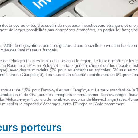
nifeste des autorités d’accueillir de nouveaux investisseurs étrangers et un
rent de larges possibilités aux entreprises étrangères, en particulier française
 2018 de négociations pour la signature d’une nouvelle convention fiscale ent
rrivée des investisseurs français.
e des charges fiscales la plus basse dans la région. Le taux d’impôt sur les r
 en Roumanie, 32% en Pologne). Le taux général d’impôt sur les sociétés e
e), avec des taux réduits (7% pour les entreprises agricoles, 6% sur les z
onal Libre de Giurgiulești). Les taux de la sécurité sociale sont de 6% pour l
santé est de 4,5% pour l’employé et pour l’employeur. Le taux standard de la
ceutiques et de 0% - pour les transports internationaux. Des avantages fisca
 La Moldavie ayant conclu de nombreux accords de libre-échange (avec 43 pa
multiplier la capacité d’échanges, entre l’Europe et l’Asie notamment.
eurs porteurs