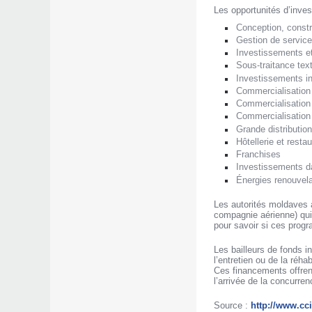
Les opportunités d’inv
Conception, constr
Gestion de service
Investissements et
Sous-traitance texti
Investissements in
Commercialisation
Commercialisation
Commercialisation 
Grande distribution
Hôtellerie et resta
Franchises
Investissements dan
Énergies renouvel
Les autorités moldaves 
compagnie aérienne) qui 
pour savoir si ces prog
Les bailleurs de fonds 
l’entretien ou de la réha
Ces financements offren
l’arrivée de la concurren
Source :
http://www.cc