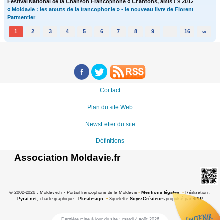
Festival National de la Chanson Francophone « Chantons, amis ! » 2012
« Moldavie : les atouts de la francophonie » - le nouveau livre de Florent
Parmentier
1
2
3
4
5
6
7
8
9
…
16
∞
Contact
Plan du site Web
NewsLetter du site
Définitions
Association Moldavie.fr
©
2002-2026 , Moldavie.fr - Portail francophone de la Moldavie
•
Mentions légales
•
Réalisation :
Pyrat.net
, charte graphique :
Plusdesign
•
Squelette
SoyezCréateurs
propulsé par
SPIP
Dernière mise à jour du site : mardi 4 août 2026