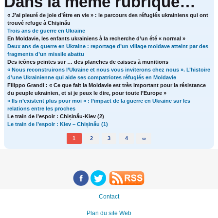
Dans la même rubrique…
« J’ai pleuré de joie d’être en vie » : le parcours des réfugiés ukrainiens qui ont
trouvé refuge à Chișinău
Trois ans de guerre en Ukraine
En Moldavie, les enfants ukrainiens à la recherche d’un été « normal »
Deux ans de guerre en Ukraine : reportage d’un village moldave atteint par des
fragments d’un missile abattu
Des icônes peintes sur … des planches de caisses à munitions
« Nous reconstruirons l’Ukraine et nous vous inviterons chez nous ». L’histoire
d’une Ukrainienne qui aide ses compatriotes réfugiés en Moldavie
Filippo Grandi : « Ce que fait la Moldavie est très important pour la résistance
du peuple ukrainien, et si je peux le dire, pour toute l’Europe »
« Ils n’existent plus pour moi » : l’impact de la guerre en Ukraine sur les
relations entre les proches
Le train de l’espoir : Chișinău-Kiev (2)
Le train de l’espoir : Kiev – Chișinău (1)
1
2
3
4
∞
Contact
Plan du site Web