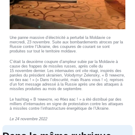
Une panne massive d’électricité a perturbé la Moldavie ce
mercredi, 23 novembre. Suite aux bombardements atroces par la
Russie contre l’Ukraine, des coupures de courant se sont
produites sur tout le territoire moldave.
C’était la deuxième coupure d’ampleur subie par la Moldavie à
cause des frappes de missiles russes, après celle du
15 novembre dernier. Les internautes ont vite réagi, inspirés des
paroles du président ukrainien, Volodymyr Zelensky, « В темноте,
но без вас ! » (« Dans l’obscurité, mais #sans vous ! »), reprises
d’un fort message adressé à la Russie après une des attaques à
missiles produites au mois de septembre.
Le hashtag « В темноте, но #без вас ! » a été distribué par des
milliers d’internautes en signe de protestation contre les attaques
à missiles contre l’infrastructure énergétique de l’Ukraine.
Le 24 novembre 2022