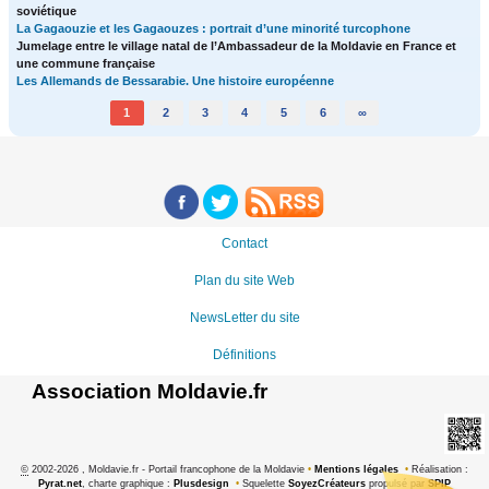
soviétique
La Gagaouzie et les Gagaouzes : portrait d’une minorité turcophone
Jumelage entre le village natal de l’Ambassadeur de la Moldavie en France et
une commune française
Les Allemands de Bessarabie. Une histoire européenne
1
2
3
4
5
6
∞
Contact
Plan du site Web
NewsLetter du site
Définitions
Association Moldavie.fr
©
2002-2026 , Moldavie.fr - Portail francophone de la Moldavie
•
Mentions légales
•
Réalisation :
Pyrat.net
, charte graphique :
Plusdesign
•
Squelette
SoyezCréateurs
propulsé par
SPIP