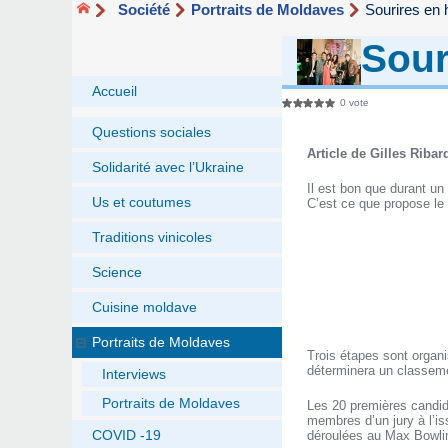
Société
Portraits de Moldaves
Sourires en 
Sour
Accueil
0 vote
Questions sociales
Article de Gilles Ribar
Solidarité avec l’Ukraine
Il est bon que durant u
Us et coutumes
C’est ce que propose l
Traditions vinicoles
Science
Cuisine moldave
Portraits de Moldaves
Trois étapes sont organi
déterminera un classem
Interviews
Portraits de Moldaves
Les 20 premières candid
membres d’un jury à l’is
COVID -19
déroulées au Max Bowlin