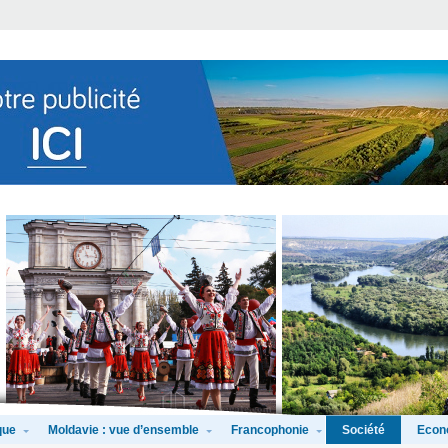
que
Moldavie : vue d’ensemble
Francophonie
Econ
Société