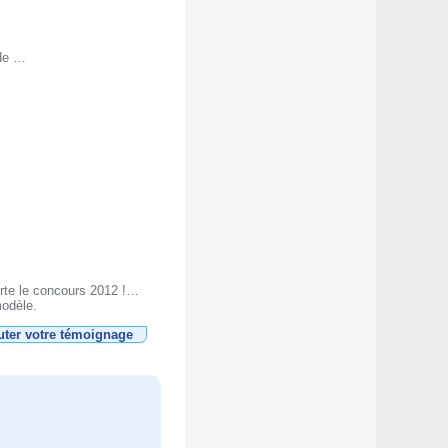
ode …
orte le concours 2012 !…
modèle.
uter votre témoignage