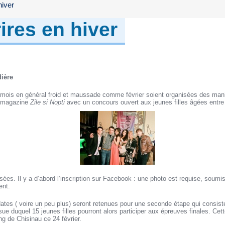
hiver
ires en hiver
dière
n mois en général froid et maussade comme février soient organisées des man
e magazine
Zile si Nopti
avec un concours ouvert aux jeunes filles âgées entre
sées. Il y a d’abord l’inscription sur Facebook : une photo est requise, soumi
ent.
ates ( voire un peu plus) seront retenues pour une seconde étape qui consiste
sue duquel 15 jeunes filles pourront alors participer aux épreuves finales. Cet
g de Chisinau ce 24 février.