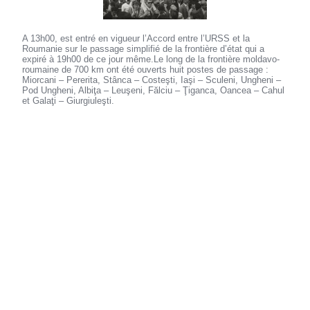
A 13h00, est entré en vigueur l’Accord entre l’URSS et la
Roumanie sur le passage simplifié de la frontière d’état qui a
expiré à 19h00 de ce jour même.Le long de la frontière moldavo-
roumaine de 700 km ont été ouverts huit postes de passage :
Miorcani – Pererita, Stânca – Costeşti, Iaşi – Sculeni, Ungheni –
Pod Ungheni, Albiţa – Leuşeni, Fălciu – Ţiganca, Oancea – Cahul
et Galaţi – Giurgiuleşti.