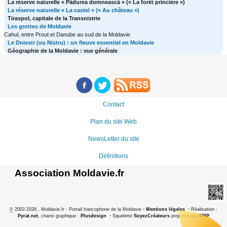
La réserve naturelle « Pădurea domnească » (« La forêt princière »)
La réserve naturelle « La castel » (« Au château »)
Tiraspol, capitale de la Transnistrie
Les grottes de Moldavie
Cahul, entre Prout et Danube au sud de la Moldavie
Le Dniestr (ou Nistru) : un fleuve essentiel en Moldavie
Géographie de la Moldavie : vue générale
Contact
Plan du site Web
NewsLetter du site
Définitions
Association Moldavie.fr
©
2002-2026 , Moldavie.fr - Portail francophone de la Moldavie
•
Mentions légales
•
Réalisation :
Pyrat.net
, charte graphique :
Plusdesign
•
Squelette
SoyezCréateurs
propulsé par
SPIP