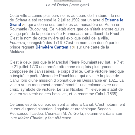
Le roi Darius (vase grec)
Cette ville a connu plusieurs noms au cours de l’histoire : le nom
de
Scheia
a été recensé le 2 juillet 1502 par un acte d’
Etienne le
Grand
, qui a donné ces territoires au monastère de Putna en
Roumanie (Bucovine). Ce n’était alors que ce n’était encore qu’un
village près de la petite rivière Frumuoasa, un affluent du Prout.
C’est le nom de cette rivière qui explique celui de la ville,
Formoza
, enregistré dès 1716. C’est un nom latin donné par le
prince régnant
Démétère Cantemir
sur une carte de la
Moldavie.
C’est à deux pas que le Maréchal Pierre Roumiantsev bat, le 7 et
le 21 juillet 1770 une armée ottomane cinq fois plus grande,
composée de Janissaires, le corps d’élite. Cette victoire héroïque
a inspiré le poète Alexandre Pouchkine, qui a visité la place de
Cahul lors d’une mission diplomatique en Bessarabie en 1821. La
ville a vu un monument commémoratif : une colonne avec une
er
croix, symbole de victoire. Le tsar Nicolas I
l’élève au statut de
ville en souvenir de ces batailles, et la renomme Cahul (1835).
Certains esprits curieux se sont arrêtés à Cahul. C’est notamment
le cas du grand historien, linguiste et archéologue Bogdan
Petricescu Hasdeu. L’écrivain M. A. Gorki, notamment dans son
livre
Makar Chudra
, y fait référence.