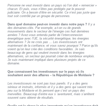
Personne ne veut investir dans un pays où l’on doit « remercier »
chacun. Et puis, vous n’êtes pas protégés par le pouvoir
judiciaire. On a besoin d’être en sécurité. Ce n’est pas juste que
tout soit contrôlé par un groupe de personnes.
Dans quel domaine peut-on investir dans notre pays ?
Il y a
des domaines-clés. Par exemple, a-t-on vu de grands
mouvements dans le secteur de l’énergie ces huit dernières
années ? Avez-vous entendu parler de l’interconnexion
énergétique avec l’UE, la sécurité énergétique, les énergies
alternatives ? Je ne crois pas … Les investisseurs ont
maintenant de la confiance, et vous savez pourquoi ? Parce qu’ils
voient qu’on leur crée des conditions favorables. Je sais
beaucoup de gens qui veulent investir dans les énergies
alternatives, un secteur qui pourrait créer de nombreux emplois.
Je suis maintenant impliqué dans plusieurs projets de ce
domaine.
Que connaissent les investisseurs sur le pays où ils
souhaitent avoir des affaires – la République de Moldavie ?
Les investisseurs ne sont pas tous pareils. Il y a des gens
sérieux et instruits, informés et il y a des gens qui savent très
peu sur la Moldavie et ils pensent que c’est un pays des
merveilles. Beaucoup d’entre eux s ’aventurent, mais s’arrêtent
souvent sans obtenir de résultats.
Quelle est la chose la plus importante qu’un investisseur doit