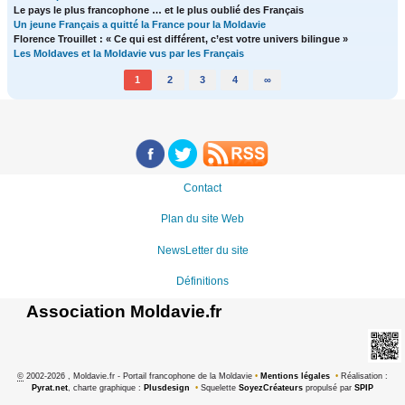
Le pays le plus francophone … et le plus oublié des Français
Un jeune Français a quitté la France pour la Moldavie
Florence Trouillet : « Ce qui est différent, c’est votre univers bilingue »
Les Moldaves et la Moldavie vus par les Français
1
2
3
4
∞
Contact
Plan du site Web
NewsLetter du site
Définitions
Association Moldavie.fr
©
2002-2026 , Moldavie.fr - Portail francophone de la Moldavie
•
Mentions légales
•
Réalisation :
Pyrat.net
, charte graphique :
Plusdesign
•
Squelette
SoyezCréateurs
propulsé par
SPIP