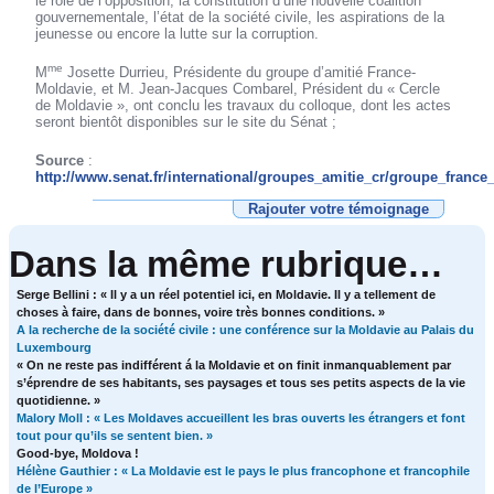
le rôle de l’opposition, la constitution d’une nouvelle coalition
gouvernementale, l’état de la société civile, les aspirations de la
jeunesse ou encore la lutte sur la corruption.
me
M
Josette Durrieu, Présidente du groupe d’amitié France-
Moldavie, et M. Jean-Jacques Combarel, Président du « Cercle
de Moldavie », ont conclu les travaux du colloque, dont les actes
seront bientôt disponibles sur le site du Sénat ;
Source
:
http://www.senat.fr/international/groupes_amitie_cr/groupe_fra
Rajouter votre témoignage
Dans la même rubrique…
Serge Bellini : « Il y a un réel potentiel ici, en Moldavie. Il y a tellement de
choses à faire, dans de bonnes, voire très bonnes conditions. »
A la recherche de la société civile : une conférence sur la Moldavie au Palais du
Luxembourg
« On ne reste pas indifférent á la Moldavie et on finit inmanquablement par
s’éprendre de ses habitants, ses paysages et tous ses petits aspects de la vie
quotidienne. »
Malory Moll : « Les Moldaves accueillent les bras ouverts les étrangers et font
tout pour qu’ils se sentent bien. »
Good-bye, Moldova !
Hélène Gauthier : « La Moldavie est le pays le plus francophone et francophile
de l’Europe »