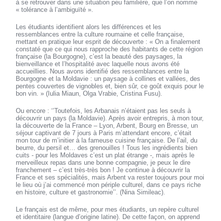
à se retrouver dans une situation peu familière, que l’on nomme
« tolérance à l’ambiguïté ».
Les étudiants identifient alors les différences et les
ressemblances entre la culture roumaine et celle française,
mettant en pratique leur esprit de découverte : « On a finalement
constaté que ce qui nous rapproche des habitants de cette région
française (la Bourgogne), c’est la beauté des paysages, la
bienveillance et l’hospitalité avec laquelle nous avons été
accueillies. Nous avons identifié des ressemblances entre la
Bourgogne et la Moldavie : un paysage à collines et vallées, des
pentes couvertes de vignobles et, bien sûr, ce goût exquis pour le
bon vin. » (Iulia Miaun, Olga Vrabie, Cristina Fusu).
Ou encore : ‘’Toutefois, les Arbanais n’étaient pas les seuls à
découvrir un pays (la Moldavie). Après avoir entrepris, à mon tour,
la découverte de la France – Lyon, Arbent, Bourg en Bresse, un
séjour captivant de 7 jours à Paris m’attendant encore, c’était
mon tour de m’initier à la fameuse cuisine française. De l’ail, du
beurre, du persil et… des grenouilles ! Tous les ingrédients bien
cuits - pour les Moldaves c’est un plat étrange -, mais après le
merveilleux repas dans une bonne compagnie, je peux le dire
franchement – c’est très-très bon ! Je continue à découvrir la
France et ses spécialités, mais Arbent va rester toujours pour moi
le lieu où j’ai commencé mon périple culturel, dans ce pays riche
en histoire, culture et gastronomie’’. (Nina Simileac).
Le français est de même, pour mes étudiants, un repère culturel
et identitaire (langue d’origine latine). De cette façon, on apprend