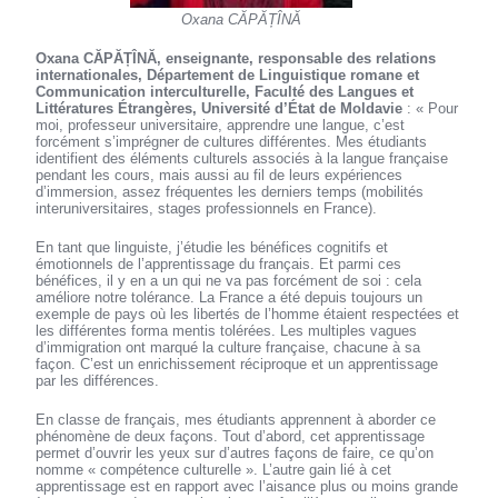
Oxana CĂPĂȚÎNĂ
Oxana CĂPĂȚÎNĂ, enseignante, responsable des relations
internationales, Département de Linguistique romane et
Communication interculturelle, Faculté des Langues et
Littératures Étrangères, Université d’État de Moldavie
: « Pour
moi, professeur universitaire, apprendre une langue, c’est
forcément s’imprégner de cultures différentes. Mes étudiants
identifient des éléments culturels associés à la langue française
pendant les cours, mais aussi au fil de leurs expériences
d’immersion, assez fréquentes les derniers temps (mobilités
interuniversitaires, stages professionnels en France).
En tant que linguiste, j’étudie les bénéfices cognitifs et
émotionnels de l’apprentissage du français. Et parmi ces
bénéfices, il y en a un qui ne va pas forcément de soi : cela
améliore notre tolérance. La France a été depuis toujours un
exemple de pays où les libertés de l’homme étaient respectées et
les différentes forma mentis tolérées. Les multiples vagues
d’immigration ont marqué la culture française, chacune à sa
façon. C’est un enrichissement réciproque et un apprentissage
par les différences.
En classe de français, mes étudiants apprennent à aborder ce
phénomène de deux façons. Tout d’abord, cet apprentissage
permet d’ouvrir les yeux sur d’autres façons de faire, ce qu’on
nomme « compétence culturelle ». L’autre gain lié à cet
apprentissage est en rapport avec l’aisance plus ou moins grande