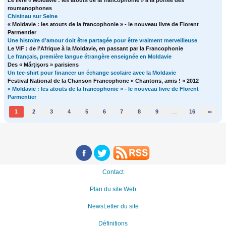
roumanophones
Chisinau sur Seine
« Moldavie : les atouts de la francophonie » - le nouveau livre de Florent
Parmentier
Une histoire d’amour doit être partagée pour être vraiment merveilleuse
Le VIF : de l’Afrique à la Moldavie, en passant par la Francophonie
Le français, première langue étrangère enseignée en Moldavie
Des « Mărţişors » parisiens
Un tee-shirt pour financer un échange scolaire avec la Moldavie
Festival National de la Chanson Francophone « Chantons, amis ! » 2012
« Moldavie : les atouts de la francophonie » - le nouveau livre de Florent
Parmentier
1
2
3
4
5
6
7
8
9
…
16
∞
Contact
Plan du site Web
NewsLetter du site
Définitions