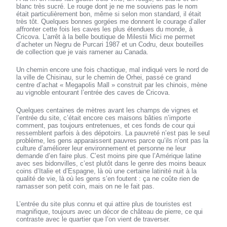
blanc très sucré. Le rouge dont je ne me souviens pas le nom
était particulièrement bon, même si selon mon standard, il était
très tôt. Quelques bonnes gorgées me donnent le courage d’aller
affronter cette fois les caves les plus étendues du monde, à
Cricova. L’arrêt à la belle boutique de Milestii Mici me permet
d’acheter un Negru de Purcari 1987 et un Codru, deux bouteilles
de collection que je vais ramener au Canada.
Un chemin encore une fois chaotique, mal indiqué vers le nord de
la ville de Chisinau, sur le chemin de Orhei, passé ce grand
centre d’achat « Megapolis Mall » construit par les chinois, mène
au vignoble entourant l’entrée des caves de Cricova.
Quelques centaines de mètres avant les champs de vignes et
l’entrée du site, c’était encore ces maisons bâties n’importe
comment, pas toujours entretenues, et ces fonds de cour qui
ressemblent parfois à des dépotoirs. La pauvreté n’est pas le seul
problème, les gens apparaissent pauvres parce qu’ils n’ont pas la
culture d’améliorer leur environnement et personne ne leur
demande d’en faire plus. C’est moins pire que l’Amérique latine
avec ses bidonvilles, c’est plutôt dans le genre des moins beaux
coins d’Italie et d’Espagne, là où une certaine latinité nuit à la
qualité de vie, là où les gens s’en foutent : ça ne coûte rien de
ramasser son petit coin, mais on ne le fait pas.
L’entrée du site plus connu et qui attire plus de touristes est
magnifique, toujours avec un décor de château de pierre, ce qui
contraste avec le quartier que l’on vient de traverser.