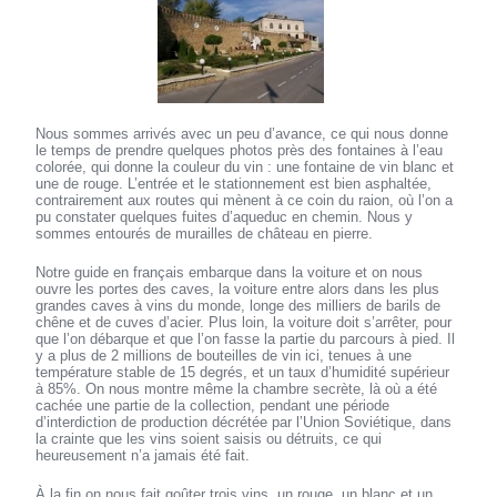
Nous sommes arrivés avec un peu d’avance, ce qui nous donne
le temps de prendre quelques photos près des fontaines à l’eau
colorée, qui donne la couleur du vin : une fontaine de vin blanc et
une de rouge. L’entrée et le stationnement est bien asphaltée,
contrairement aux routes qui mènent à ce coin du raion, où l’on a
pu constater quelques fuites d’aqueduc en chemin. Nous y
sommes entourés de murailles de château en pierre.
Notre guide en français embarque dans la voiture et on nous
ouvre les portes des caves, la voiture entre alors dans les plus
grandes caves à vins du monde, longe des milliers de barils de
chêne et de cuves d’acier. Plus loin, la voiture doit s’arrêter, pour
que l’on débarque et que l’on fasse la partie du parcours à pied. Il
y a plus de 2 millions de bouteilles de vin ici, tenues à une
température stable de 15 degrés, et un taux d’humidité supérieur
à 85%. On nous montre même la chambre secrète, là où a été
cachée une partie de la collection, pendant une période
d’interdiction de production décrétée par l’Union Soviétique, dans
la crainte que les vins soient saisis ou détruits, ce qui
heureusement n’a jamais été fait.
À la fin on nous fait goûter trois vins, un rouge, un blanc et un