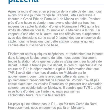
Après la route d’hier, et en prévision de la visite de demain, nous
avons pris une journée tranquille. D’abord, j’étais intéressé à
écouter le Grand Prix de Formule 1 de Monza en Italie. Pendant
près d’une heure et demie, nous avons cherché par tous les
moyens de capter la station d’origine Roumaine TVR1 qui a les
droits de diffusion pour la Roumanie et la Moldavie à la fois. En
zappant d’une chaîne à l’autre, sur ces télévisions européennes
avec des émissions sur le canal 0, branchées sur un service de
câble, nous ne trouvions pas cette station roumaine qui est
censée être sur le service de base.
Finalement après quelques téléphones, et recherches sur internet
dans la langue la plus proche du latin, nous avons finalement
trouvé la station alors que les voitures s’alignaient sur la grille de
départ. J’étais à temps pour le départ, le gros du spectacle d’une
course de F1 : le départ arrêté sur grille. L’information était que
TVR-1 avait été mise hors d’ondes en Moldavie par le
gouvernement communiste avec ses différends avec le
gouvernement pro-occidental de Roumanie. Voronin n’avait pas
cessé d’accuser les voisins Roumains de préparer une révolution
colorée, pro-occidentale en Moldavie. Il semble que TVR-1 a été
mise hors d’ondes par l’antenne, mais pas sur les
câblodistributeurs, ni sur la télé satellite.
Un pays qui ne diffuse pas la F1… ça fait très Corée du Nord.
Heureusement, nous en sommes pas là en Moldavie.