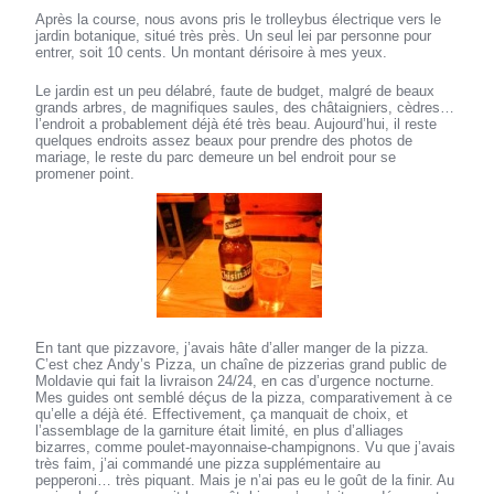
Après la course, nous avons pris le trolleybus électrique vers le
jardin botanique, situé très près. Un seul lei par personne pour
entrer, soit 10 cents. Un montant dérisoire à mes yeux.
Le jardin est un peu délabré, faute de budget, malgré de beaux
grands arbres, de magnifiques saules, des châtaigniers, cèdres…
l’endroit a probablement déjà été très beau. Aujourd’hui, il reste
quelques endroits assez beaux pour prendre des photos de
mariage, le reste du parc demeure un bel endroit pour se
promener point.
En tant que pizzavore, j’avais hâte d’aller manger de la pizza.
C’est chez Andy’s Pizza, un chaîne de pizzerias grand public de
Moldavie qui fait la livraison 24/24, en cas d’urgence nocturne.
Mes guides ont semblé déçus de la pizza, comparativement à ce
qu’elle a déjà été. Effectivement, ça manquait de choix, et
l’assemblage de la garniture était limité, en plus d’alliages
bizarres, comme poulet-mayonnaise-champignons. Vu que j’avais
très faim, j’ai commandé une pizza supplémentaire au
pepperoni… très piquant. Mais je n’ai pas eu le goût de la finir. Au