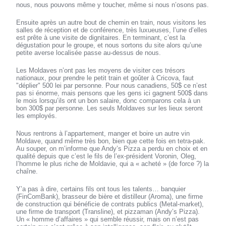
nous, nous pouvons même y toucher, même si nous n’osons pas.
Ensuite après un autre bout de chemin en train, nous visitons les
salles de réception et de conférence, très luxueuses, l’une d’elles
est prête à une visite de dignitaires. En terminant, c’est la
dégustation pour le groupe, et nous sortons du site alors qu’une
petite averse localisée passe au-dessus de nous.
Les Moldaves n’ont pas les moyens de visiter ces trésors
nationaux, pour prendre le petit train et goûter à Cricova, faut
"déplier" 500 lei par personne. Pour nous canadiens, 50$ ce n’est
pas si énorme, mais pensons que les gens ici gagnent 500$ dans
le mois lorsqu’ils ont un bon salaire, donc comparons cela à un
bon 300$ par personne. Les seuls Moldaves sur les lieux seront
les employés.
Nous rentrons à l’appartement, manger et boire un autre vin
Moldave, quand même très bon, bien que cette fois en tetra-pak.
Au souper, on m’informe que Andy’s Pizza a perdu en choix et en
qualité depuis que c’est le fils de l’ex-président Voronin, Oleg,
l’homme le plus riche de Moldavie, qui a « acheté » (de force ?) la
chaîne.
Y’a pas à dire, certains fils ont tous les talents… banquier
(FinComBank), brasseur de bière et distilleur (Aroma), une firme
de construction qui bénéficie de contrats publics (Metal-market),
une firme de transport (Transline), et pizzaman (Andy’s Pizza).
Un « homme d’affaires » qui semble réussir, mais on n’est pas