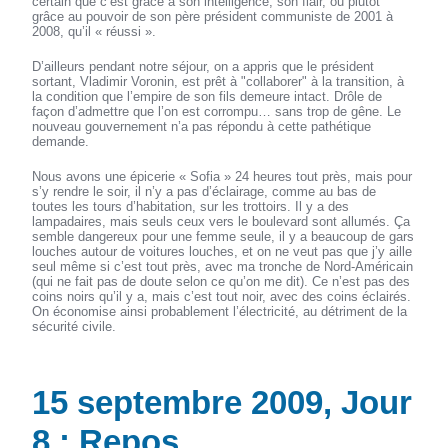
certain que c’est grâce à son intelligence, son flair, ou plutôt
grâce au pouvoir de son père président communiste de 2001 à
2008, qu’il « réussi ».
D’ailleurs pendant notre séjour, on a appris que le président
sortant, Vladimir Voronin, est prêt à "collaborer" à la transition, à
la condition que l’empire de son fils demeure intact. Drôle de
façon d’admettre que l’on est corrompu… sans trop de gêne. Le
nouveau gouvernement n’a pas répondu à cette pathétique
demande.
Nous avons une épicerie « Sofia » 24 heures tout près, mais pour
s’y rendre le soir, il n’y a pas d’éclairage, comme au bas de
toutes les tours d’habitation, sur les trottoirs. Il y a des
lampadaires, mais seuls ceux vers le boulevard sont allumés. Ça
semble dangereux pour une femme seule, il y a beaucoup de gars
louches autour de voitures louches, et on ne veut pas que j’y aille
seul même si c’est tout près, avec ma tronche de Nord-Américain
(qui ne fait pas de doute selon ce qu’on me dit). Ce n’est pas des
coins noirs qu’il y a, mais c’est tout noir, avec des coins éclairés.
On économise ainsi probablement l’électricité, au détriment de la
sécurité civile.
15 septembre 2009, Jour
8 : Repos