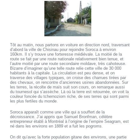
Tôt au matin, nous partons en voiture en direction nord, traversant
d’abord la ville de Chisinau pour rejoindre Soroca à environ
160km. Il s’y trouve une forteresse médiévale. La moitié de la
route se fait par une route nationale relativement bien tenue, et
l’autre moitié par une route secondaire moldave, très cahoteuse.
Bizarre d’imaginer qu’une telle route relie cette ville de 30 000
habitants à la capitale. La circulation est peu dense, et on
traverse des villages typiques, on croise des charrues tirées par
des chevaux, on rencontre d’anciennes usines abandonnées. Sur
les terres, la récolte de maïs suit son cours, on remarque aussi
du tournesol qui s’assèche. Là où la terre est retournée, on voit la
couleur foncée du tchernoziom riche, de ses terres qui sont parmi
les plus fertiles du monde.
Soroca apparaît comme une ville qui a souffert de la
décroissance. J’ai appris que Samuel Bronfman, célèbre
entrepreneur établi à Montréal à l’origine de l’empire Seagram, est
né dans les environs en 1889 et a fuit les pogroms.
On dit qu’avec la forte population gitane des environs, une partie