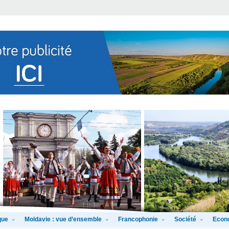
que
Moldavie : vue d’ensemble
Francophonie
Société
Econ