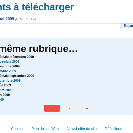
s à télécharger
mai 2009
(HTML, 3.6 kio)
Rajo
 même rubrique…
péciale, décembre 2009
écembre 2009
ovembre 2009
ctobre 2009
péciale septembre 2009
eptembre 2009
ût 2009
llet 2009
in 2009
009
1
2
∞
Contact
Plan du site Web
NewsLetter du site
Définitions