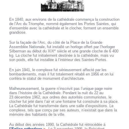
En 1840, aux environs de la cathédrale commença la construction
de l’Arc du Triomphe, nommé également les Portes Saintes, qui
d’ensemble avec la cathédrale et le clocher, forment un ensemble
grandiose.
Sur la façade de l’Arc, du côté de la Place de la Grande
Assemblée Nationale, fut installé un horloge offert par l’horloger
e
Silberman au début du XIX
siècle et une grande cloche de 6 400
kg. La cloche fut initialement destinée à la cathédrale, mais vu
son poids, elle fut installée à l’intérieur des Saintes-Portes.
En juin 1941, le complexe fut sérieusement affecté par les
bombardements, mais il fut totalement rétabli en 1956 et on lui
conféra le statut de monument d’architecture.
Malheureusement, la guerre n’inscrivit pas l’unique page noire
dans l’histoire de la Cathédrale. Pendant la nuit du 22 au
23 décembre 1962, aux ordres des autorités communistes, le
clocher fut jeté dans l’air et une fontaine fut construite à sa place.
La Cathédrale fut transformée dans une salle d’expositions. Le
complexe, tels que conçu par ses auteurs, n’existait que dans la
mémoire des habitants de la ville.
Au début des années 1990, la Cathédrale fut rétrocédée à
l’Eglise orthodoxe
. Le 3 novembre 1995, le Président