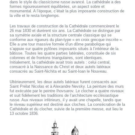
dans le style du classicisme russe avancé. La cathédrale a des
formes rigoureusement équilibrées, un aspect sobre et
monumental. A l’époque, c’était la plus imposante construction de
la ville et le resta longtemps.
Les travaux de construction de la Cathédrale commencèrent le
26 mai 1830 et durèrent six ans. La Cathédrale se distingue par
sa symétrie axiale et la structure centrale classique qui se
conforme aux rigueurs du plan-type « en croix grecque inscrite ».
Elle a une tour massive formée d’un dôme parabolique qui
s’appuie sur quatre pylônes imposants situés à l’intérieur de la
bâtisse. Toutes les quatre parties latérales, constituée de six
colonnes et de frontons triangulaires, sont identiques.
Initialement, la cathédrale avait trois autels : celui central,
consacré à la Naissance du Christ et deux autels latéraux
consacrés au Saint-Nichita et au Saint-Ioan le Nouveau.
Ultérieurement, les deux autels latéraux furent consacrés aux
Saint Prélat Nicolas et à Alexandre Nevsky. La peinture des murs
fut exécutée par le peintre Ihovsarov. Le clocher a quatre niveaux
et suit fidèlement les traditions de l’architecture ecclésiastique
russe. Aux niveaux inférieurs, il y avait une chapelle, tandis que
le niveau supérieur est destiné aux cloches. La consécration de la
Cathédrale et du clocher, suivie de la première messe, eut lieu le
13 octobre 1836.