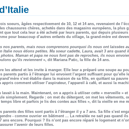
d’Italie
rois soeurs, âgées respectivement de 10, 12 et 14 ans, revenaient de l’écol
des chaussures chères, achetés dans des magasins européens, la plus gr
ent que tout cela leur a été acheté par leurs parents, qui depuis plusieurs
omme pour beaucoup d’autres enfants du village, la grand-mère est deven
s nos parents, mais nous comprenons pourquoi ils nous ont laissées av
n Italie nous étions petites. Ma soeur cadette, Laura, avait 3 ans quand ils
 photos. Maman et papa ne nous font pas de reproches, ils nous envoien
ulons qu’ils reviennent
», dit Mariana Patic, la fille de 14 ans.
re les attend et les invite à manger. Elle leur a préparé une soupe au po
s parents partis à l’étranger lui envoient l’argent suffisant pour qu’elle l
grand’mère s’est établie dans la maison de sa fille, en quittant sa pauvr
 appris comment utiliser l’aspirateur, l’appareil à café, et aussi la machi
 lavait à la main. Maintenant, on a appris à utiliser cette « merveille » e
ule simplement. Regarde : on met du détergent, on met les vêtements, o
 temps libre et parfois je lis des contes aux filles », dit la vieille en me
es parents des filles sont partis à l’étranger il y a 7 ans. Sa fille s’es
gendre - comme ouvrier en bâtiment … La retraitée ne sait pas quand ils v
7 ans encore. Pourquoi ? Ils n’ont pas encore réparé le logement et n’
assurer l’avenir de leurs filles.