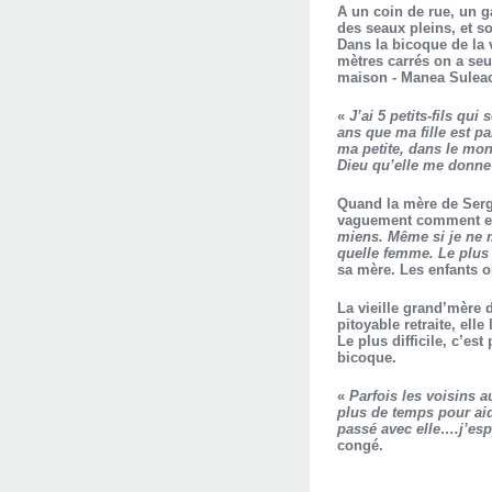
A un coin de rue, un g
des seaux pleins, et so
Dans la bicoque de la 
mètres carrés on a seul
maison - Manea Sulea
«
J’ai 5 petits-fils qui
ans que ma fille est pa
ma petite, dans le mond
Dieu qu’elle me donne 
Quand la mère de Serge 
vaguement comment est 
miens. Même si je ne me
quelle femme. Le plus 
sa mère. Les enfants o
La vieille grand’mère 
pitoyable retraite, ell
Le plus difficile, c’est
bicoque.
«
Parfois les voisins 
plus de temps pour aide
passé avec elle….j’esp
congé.