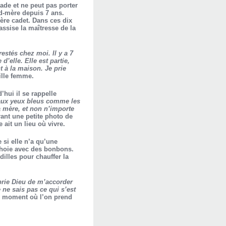
ade et ne peut pas porter
nd-mère depuis 7 ans.
ère cadet. Dans ces dix
assise la maîtresse de la
 restés chez moi. Il y a 7
’elle. Elle est partie,
t à la maison. Je prie
eille femme.
’hui il se rappelle
 aux yeux bleus comme les
a mère, et non n’importe
ant une petite photo de
ait un lieu où vivre.
 si elle n’a qu’une
s choie avec des bonbons.
ndilles pour chauffer la
prie Dieu de m’accorder
 ne sais pas ce qui s’est
u moment où l’on prend