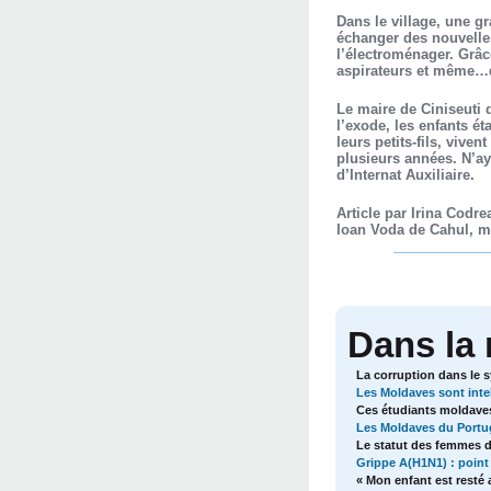
Dans le village, une gr
échanger des nouvelles
l’électroménager. Grâce
aspirateurs et même…d
Le maire de Ciniseuti 
l’exode, les enfants é
leurs petits-fils, vive
plusieurs années. N’aya
d’Internat Auxiliaire.
Article par Irina Codre
Ioan Voda de Cahul, me
Dans la
La corruption dans le 
Les Moldaves sont intell
Ces étudiants moldaves
Les Moldaves du Portuga
Le statut des femmes d
Grippe A(H1N1) : point 
« Mon enfant est resté 