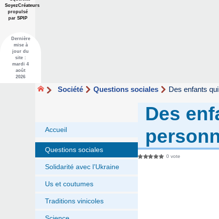
SoyezCréateurs
propulsé
par
SPIP
Dernière
mise à
jour du
site :
mardi 4
août
2026
Société
Questions sociales
Des enfants qui
Des enf
person
Accueil
Questions sociales
0 vote
Solidarité avec l’Ukraine
Us et coutumes
Traditions vinicoles
Science