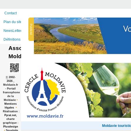
Contact
Plan du site Web
Publicité
NewsLetter du site
Définitions
Association
Moldavie.fr
©
2002-
2026 ,
Moldavie.fr
- Portail
francophone
de la
Moldavie
•
Mentions
légales
•
Réalisation :
Pyrat.net
,
charte
graphique :
Moldavie touristi
Plusdesign
•
Squelette