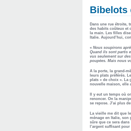
Bibelots 
Dans une rue étroite, t
des habits coûteux et 
la main. Les filles dis
Italie. Aujourd’hui, c
«
Nous soupirons aprè
Quand ils sont partis e
vus seulement sur des
poupées. Mais nous vo
A la porte, la grand-mè
leurs plats préférés. Le
plats « de choix ». La 
nouvelle maison, elle a
Il y eut un temps où on
renoncer. On la manip
se repose. J’ai plus de
La vieille me dit que l
ménage en Italie, son 
sûre que ce sera dans 
l’argent suffisant pour 