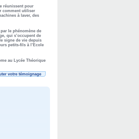
se réunissent pour
r comment utiliser
machines à laver, des
ée par le phénomène de
age, qui s’occupent de
 de signe de vie depuis
rs petits-fils à l’Ecole
-ième au Lycée Théorique
uter votre témoignage