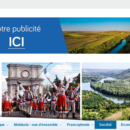
que
Moldavie : vue d’ensemble
Francophonie
Econ
Société