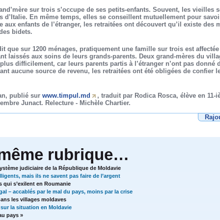
and’mère sur trois s’occupe de ses petits-enfants. Souvent, les vieilles 
 d’Italie. En même temps, elles se conseillent mutuellement pour savoi
 aux enfants de l’étranger, les retraitées ont découvert qu’il existe des 
es bidets.
dit que sur 1200 ménages, pratiquement une famille sur trois est affect
tant laissés aux soins de leurs grands-parents. Deux grand-mères du vill
nt plus difficilement, car leurs parents partis à l’étranger n’ont pas donné
nt aucune source de revenu, les retraitées ont été obligées de confier leu
an, publié sur
www.timpul.md
, traduit par Rodica Rosca, élève en 11
mbre Junact. Relecture - Michèle Chartier.
Rajo
 même rubrique…
système judiciaire de la République de Moldavie
igents, mais ils ne savent pas faire de l’argent
 qui s’exilent en Roumanie
l – accablés par le mal du pays, moins par la crise
ans les villages moldaves
sur la situation en Moldavie
au pays »