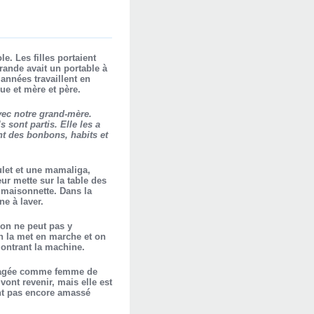
e. Les filles portaient
ande avait un portable à
 années travaillent en
ue et mère et père.
ec notre grand-mère.
 sont partis. Elle les a
t des bonbons, habits et
ulet et une mamaliga,
eur mette sur la table des
e maisonnette. Dans la
ne à laver.
t on ne peut pas y
n la met en marche et on
 montrant la machine.
t engagée comme femme de
ont revenir, mais elle est
ont pas encore amassé