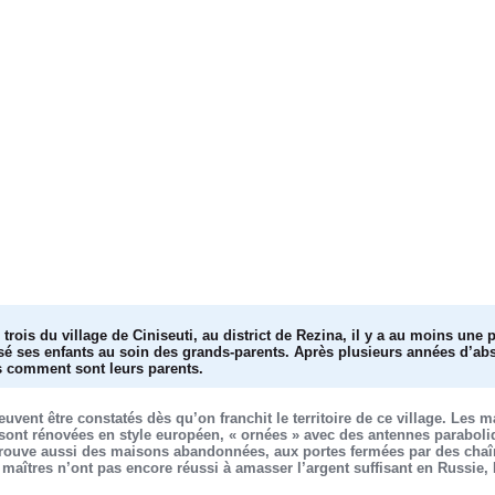
rois du village de Ciniseuti, au district de Rezina, il y a au moins une p
issé ses enfants au soin des grands-parents. Après plusieurs années d’ab
s comment sont leurs parents.
euvent être constatés dès qu’on franchit le territoire de ce village. Les
er sont rénovées en style européen, « ornées » avec des antennes parabol
rouve aussi des maisons abandonnées, aux portes fermées par des chaîn
maîtres n’ont pas encore réussi à amasser l’argent suffisant en Russie, I