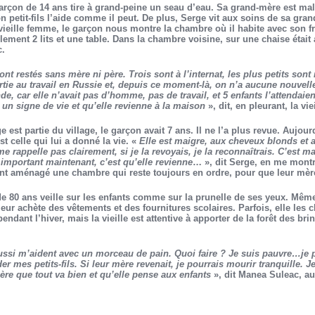
arçon de 14 ans tire à grand-peine un seau d’eau. Sa grand-mère est mal
n petit-fils l’aide comme il peut. De plus, Serge vit aux soins de sa gra
vieille femme, le garçon nous montre la chambre où il habite avec son fr
ement 2 lits et une table. Dans la chambre voisine, sur une chaise était 
c.
 sont restés sans mère ni père. Trois sont à l’internat, les plus petits sont
rtie au travail en Russie et, depuis ce moment-là, on n’a aucune nouvelle d
e, car elle n’avait pas d’homme, pas de travail, et 5 enfants l’attendaien
un signe de vie et qu’elle revienne à la maison
», dit, en pleurant, la vi
est partie du village, le garçon avait 7 ans. Il ne l’a plus revue. Aujourd
celle qui lui a donné la vie. «
Elle est maigre, aux cheveux blonds et
 rappelle pas clairement, si je la revoyais, je la reconnaîtrais. C’est m
important maintenant, c’est qu’elle revienne
… », dit Serge, en me montr
nt aménagé une chambre qui reste toujours en ordre, pour que leur mère 
de 80 ans veille sur les enfants comme sur la prunelle de ses yeux. Même
e leur achète des vêtements et des fournitures scolaires. Parfois, elle le
 pendant l’hiver, mais la vieille est attentive à apporter de la forêt des bri
aussi m’aident avec un morceau de pain. Quoi faire ? Je suis pauvre…je 
r mes petits-fils. Si leur mère revenait, je pourrais mourir tranquille. Je
ère que tout va bien et qu’elle pense aux enfants
», dit Manea Suleac, a