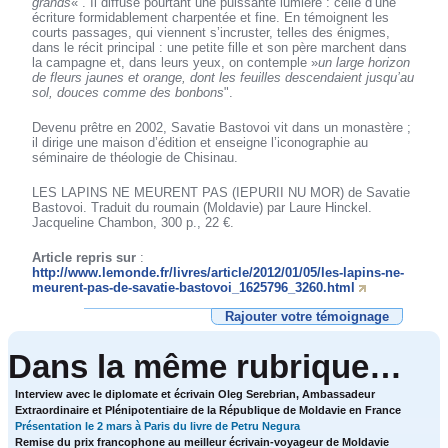
grands
« . Il diffuse pourtant une puissante lumière : celle d’une
écriture formidablement charpentée et fine. En témoignent les
courts passages, qui viennent s’incruster, telles des énigmes,
dans le récit principal : une petite fille et son père marchent dans
la campagne et, dans leurs yeux, on contemple »
un large horizon
de fleurs jaunes et orange, dont les feuilles descendaient jusqu’au
sol, douces comme des bonbons
".
Devenu prêtre en 2002, Savatie Bastovoi vit dans un monastère ;
il dirige une maison d’édition et enseigne l’iconographie au
séminaire de théologie de Chisinau.
LES LAPINS NE MEURENT PAS (IEPURII NU MOR) de Savatie
Bastovoi. Traduit du roumain (Moldavie) par Laure Hinckel.
Jacqueline Chambon, 300 p., 22 €.
Article repris sur
:
http://www.lemonde.fr/livres/article/2012/01/05/les-lapins-ne-
meurent-pas-de-savatie-bastovoi_1625796_3260.html
Rajouter votre témoignage
Dans la même rubrique…
Interview avec le diplomate et écrivain Oleg Serebrian, Ambassadeur
Extraordinaire et Plénipotentiaire de la République de Moldavie en France
Présentation le 2 mars à Paris du livre de Petru Negura
Remise du prix francophone au meilleur écrivain-voyageur de Moldavie