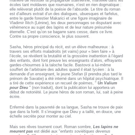
manière de restituer la propagande stalinienne, martelée dans les
écoles tant moldaves que roumaines, n’est en rien dogmatique :
elle relèverait plutôt de la poésie de l’absurde. Le titre du roman
est d’ailleurs extrait d’un des dialogues, ubuesques et farfelus,
entre le garde forestier Makarici et une figure imaginaire de
Vladimir Ilitch (Lénine), les deux personnages se disputant avec
véhémence au sujet des lapins et de leur nature présumée
éternelle. C’est qu’on se bagarre sans cesse, dans ce livre.
Contre sa propre conscience, le plus souvent.
Sasha, héros principal du récit, est un élève malheureux : à
travers ses efforts maladroits (et vains) pour « bien faire » à
l’école, se révèlent la brutalité et la grossière inattention à l’égard
des enfants, dont font preuve les enseignants d’alors, effrayants
gardes-chiourmes à la taloche facile. Bastovoi a lui-même
souffert de l’arbitraire des adultes quand il était lycéen : à la
demande d’un enseignant, le jeune Stefan (il prendra plus tard le
prénom de Savatie) a été interné dans un hôpital psychiatrique. Il
a tiré de cette expérience un recueil de poèmes, "
Un Valium
pour Dieu
" (non traduit), dont la publication lui apportera un
début de notoriété. Le jeune héros de son roman, lui, sait à peine
écrire.
Enfermé dans la pauvreté de sa langue, Sasha ne trouve de paix
que dans la forêt. Il s’imagine que Dieu y a taillé, en douce, une
échelle secrète pour monter au ciel.
Mais ses rêves tournent court. Roman sombre,
Les lapins ne
meurent pas
est dédié aux "
enfants soviétiques devenus