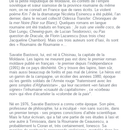
De la petite République de Moldavie, ex-confetti de l’empire
soviétique et sœur siamoise de la province roumaine du même
nom, on ne connaît en France que de rares écrits. Le violent
poème
Km 7
de la dramaturge Nicoleta Esinencu a été publié, l’an
dernier, dans le recueil collectif
Odessa Transfer. Chroniques de
la mer Noire (Noir sur Blanc)
. Quelques romans en langue
roumaine ont été traduits en français :
Je suis une vieille coco
, de
Dan Lungu,
Chewing-gum
, de Lucian Teodorovici, ou
Pas
question de Dracula
, de Florin Lazarescu (tous trois chez
Jacqueline Chambon). Mais ces trois auteurs sont d’Iasi, ils sont
des « Roumains de Roumanie »…
Savatie Bastovoi, lui, est né à Chisinau, la capitale de la
Moldavie. Les lapins ne meurent pas est donc le premier roman
moldave publié en français - le premier depuis l’indépendance
(1991) de ce pays déshérité. On y trouve des lapins, bien sûr,
mais aussi beaucoup de forêts et pas mal de Lénine. Le héros est
un gamin de la campagne, un écolier des années 1980, époque
où les gentils soldats de l’Armée rouge "
fraternisent avec les
gens simples d’Afghanistan
« , qui leur racontent »
en faisant des
signes
« l’inhumaine »
cruauté du capitalisme
« , ce »
corbeau
noir
« qui rêve d’écarteler la »
colombe de la paix
".
Né en 1976, Savatie Bastovoi a connu cette époque. Son père,
professeur de philosophie, lui a inculqué - non sans succès, dans
un premier temps - ses propres convictions d’athée scientifique.
Mais le futur écrivain, qui a fait une partie de ses études à Iasi et
une autre à Timisoara, dans la Roumanie de Ceausescu, a
probablement lu Cioran et, très certainement, Ionesco. Sa