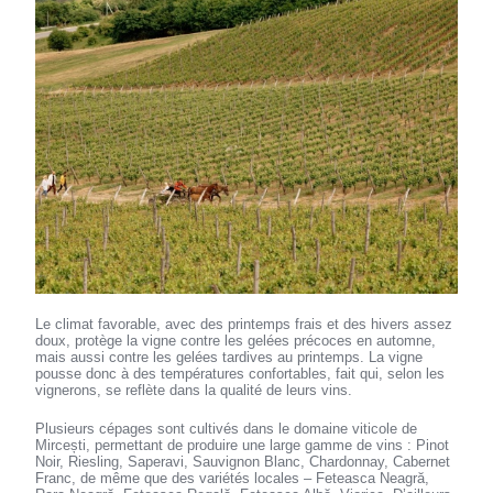
Le climat favorable, avec des printemps frais et des hivers assez
doux, protège la vigne contre les gelées précoces en automne,
mais aussi contre les gelées tardives au printemps. La vigne
pousse donc à des températures confortables, fait qui, selon les
vignerons, se reflète dans la qualité de leurs vins.
Plusieurs cépages sont cultivés dans le domaine viticole de
Mircești, permettant de produire une large gamme de vins : Pinot
Noir, Riesling, Saperavi, Sauvignon Blanc, Chardonnay, Cabernet
Franc, de même que des variétés locales – Feteasca Neagră,