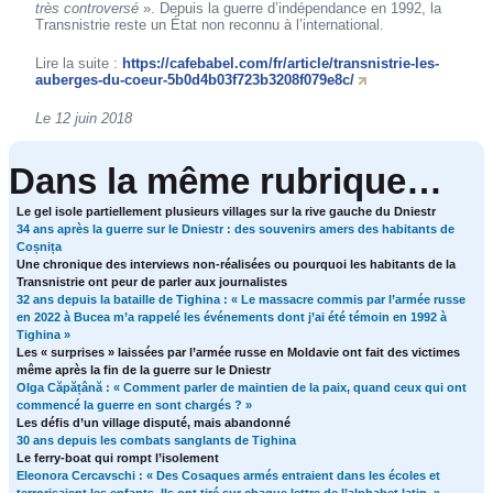
très controversé
». Depuis la guerre d’indépendance en 1992, la
Transnistrie reste un État non reconnu à l’international.
Lire la suite :
https://cafebabel.com/fr/article/transnistrie-les-
auberges-du-coeur-5b0d4b03f723b3208f079e8c/
Le 12 juin 2018
Dans la même rubrique…
Le gel isole partiellement plusieurs villages sur la rive gauche du Dniestr
34 ans après la guerre sur le Dniestr : des souvenirs amers des habitants de
Coșnița
Une chronique des interviews non-réalisées ou pourquoi les habitants de la
Transnistrie ont peur de parler aux journalistes
32 ans depuis la bataille de Tighina : « Le massacre commis par l’armée russe
en 2022 à Bucea m’a rappelé les événements dont j’ai été témoin en 1992 à
Tighina »
Les « surprises » laissées par l’armée russe en Moldavie ont fait des victimes
même après la fin de la guerre sur le Dniestr
Olga Căpățână : « Comment parler de maintien de la paix, quand ceux qui ont
commencé la guerre en sont chargés ? »
Les défis d’un village disputé, mais abandonné
30 ans depuis les combats sanglants de Tighina
Le ferry-boat qui rompt l’isolement
Eleonora Cercavschi : « Des Cosaques armés entraient dans les écoles et
terrorisaient les enfants. Ils ont tiré sur chaque lettre de l’alphabet latin. »