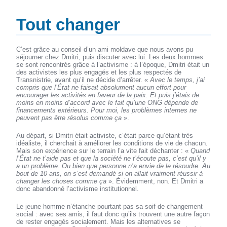
Tout changer
C’est grâce au conseil d’un ami moldave que nous avons pu
séjourner chez Dmitri, puis discuter avec lui. Les deux hommes
se sont rencontrés grâce à l’activisme : à l’époque, Dmitri était un
des activistes les plus engagés et les plus respectés de
Transnistrie, avant qu’il ne décide d’arrêter. «
Avec le temps, j’ai
compris que l’État ne faisait absolument aucun effort pour
encourager les activités en faveur de la paix. Et puis j’étais de
moins en moins d’accord avec le fait qu’une ONG dépende de
financements extérieurs. Pour moi, les problèmes internes ne
peuvent pas être résolus comme ça
».
Au départ, si Dmitri était activiste, c’était parce qu’étant très
idéaliste, il cherchait à améliorer les conditions de vie de chacun.
Mais son expérience sur le terrain l’a vite fait déchanter : «
Quand
l’État ne t’aide pas et que la société ne t’écoute pas, c’est qu’il y
a un problème. Ou bien que personne n’a envie de le résoudre. Au
bout de 10 ans, on s’est demandé si on allait vraiment réussir à
changer les choses comme ça
». Évidemment, non. Et Dmitri a
donc abandonné l’activisme institutionnel.
Le jeune homme n’étanche pourtant pas sa soif de changement
social : avec ses amis, il faut donc qu’ils trouvent une autre façon
de rester engagés socialement. Mais les alternatives se