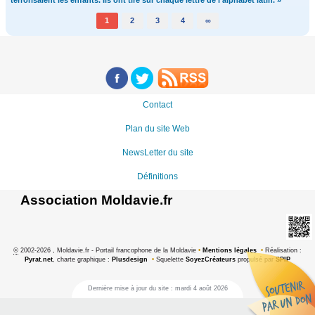
1
2
3
4
∞
Contact
Plan du site Web
NewsLetter du site
Définitions
Association Moldavie.fr
©
2002-2026 , Moldavie.fr - Portail francophone de la Moldavie
•
Mentions légales
•
Réalisation :
Pyrat.net
, charte graphique :
Plusdesign
•
Squelette
SoyezCréateurs
propulsé par
SPIP
Dernière mise à jour du site : mardi 4 août 2026