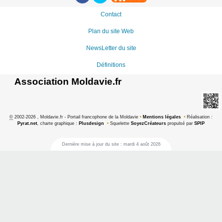
Contact
Plan du site Web
NewsLetter du site
Définitions
Association Moldavie.fr
©
2002-2026 , Moldavie.fr - Portail francophone de la Moldavie
•
Mentions légales
•
Réalisation :
Pyrat.net
, charte graphique :
Plusdesign
•
Squelette
SoyezCréateurs
propulsé par
SPIP
Dernière mise à jour du site : mardi 4 août 2026