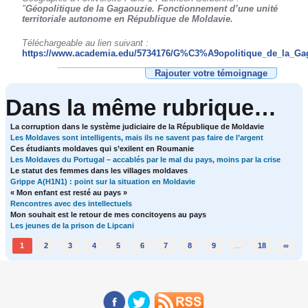
"
Géopolitique de la Gagaouzie. Fonctionnement d’une unité
territoriale autonome en République de Moldavie.
Téléchargeable au lien suivant :
https://www.academia.edu/5734176/G%C3%A9opolitique_de_la_G
Rajouter votre témoignage
Dans la même rubrique…
La corruption dans le système judiciaire de la République de Moldavie
Les Moldaves sont intelligents, mais ils ne savent pas faire de l’argent
Ces étudiants moldaves qui s’exilent en Roumanie
Les Moldaves du Portugal – accablés par le mal du pays, moins par la crise
Le statut des femmes dans les villages moldaves
Grippe A(H1N1) : point sur la situation en Moldavie
« Mon enfant est resté au pays »
Rencontres avec des intellectuels
Mon souhait est le retour de mes concitoyens au pays
Les jeunes de la prison de Lipcani
1
2
3
4
5
6
7
8
9
…
18
∞