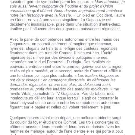
suscitent gère de sympathie parmi les locaux. «
Mais attention, je
suis aussi fervent supporter de Poutine et du projet d’Union
eurasiatique qu’il défend. Nous devons impérativement maintenir
notre lien historique avec la Russie.
» Un pied en Occident, l’autre
en Orient, en voilà une vision singulière. La Gagaouzie est
décidément insaisissable, prise dans une situation d’entre-deux,
tiraillée par l’influence des deux grandes puissances régionales.
Avec le panel de compétences autonomes entre les mains des
Gagaouzes, on pourrait aisément s’imaginer que drapeaux,
hymnes, slogans ou t-shirts à l’effigie des couleurs régionales
fleurissent dans les rues de Comrat. Il n’en est rien. L’unité
régionale est minée par des divisions politiques internes,
incarnées par le duel Formuzal - Dudoglu. Des rivalités de
pouvoirs s’entretiennent entre le premier, gouverneur de la région
et réputé plus modéré, et le second, maire de Comrat et affilié à
une tendance politique plus radicale. «
Les leaders Gagaouzes
ont deux visages : en campagne électorale, ils défendent les
demandes régionales, et une fois élus, ils délaissent leurs
promesses au profit des intérêts des autorités moldaves.
» me
révèle Vitali, journaliste à TV Gagaouze. Pas de tabou, mes
interlocuteurs délient leur langue lorsqu’il s’agit de constater le
fossé abyssal qui se creuse entre les compétences autonomes
figurant sur le papier et celles qui voient réellement le jour.
Quelques heures avant mon départ, une mélodie stridente surgit
du couloir du foyer étudiant de Comrat. Les trois concierges du
bâtiment unissent leurs chants et leurs pas de danses avec les
femmes de ménage, autour de l’une d’entre elles qui porte à bout