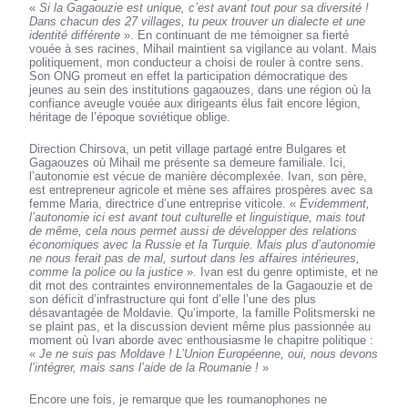
«
Si la Gagaouzie est unique, c’est avant tout pour sa diversité !
Dans chacun des 27 villages, tu peux trouver un dialecte et une
identité différente
». En continuant de me témoigner sa fierté
vouée à ses racines, Mihail maintient sa vigilance au volant. Mais
politiquement, mon conducteur a choisi de rouler à contre sens.
Son ONG promeut en effet la participation démocratique des
jeunes au sein des institutions gagaouzes, dans une région où la
confiance aveugle vouée aux dirigeants élus fait encore légion,
héritage de l’époque soviétique oblige.
Direction Chirsova, un petit village partagé entre Bulgares et
Gagaouzes où Mihail me présente sa demeure familiale. Ici,
l’autonomie est vécue de manière décomplexée. Ivan, son père,
est entrepreneur agricole et mène ses affaires prospères avec sa
femme Maria, directrice d’une entreprise viticole. «
Evidemment,
l’autonomie ici est avant tout culturelle et linguistique, mais tout
de même, cela nous permet aussi de développer des relations
économiques avec la Russie et la Turquie. Mais plus d’autonomie
ne nous ferait pas de mal, surtout dans les affaires intérieures,
comme la police ou la justice
». Ivan est du genre optimiste, et ne
dit mot des contraintes environnementales de la Gagaouzie et de
son déficit d’infrastructure qui font d’elle l’une des plus
désavantagée de Moldavie. Qu’importe, la famille Politsmerski ne
se plaint pas, et la discussion devient même plus passionnée au
moment où Ivan aborde avec enthousiasme le chapitre politique :
«
Je ne suis pas Moldave ! L’Union Européenne, oui, nous devons
l’intégrer, mais sans l’aide de la Roumanie !
»
Encore une fois, je remarque que les roumanophones ne