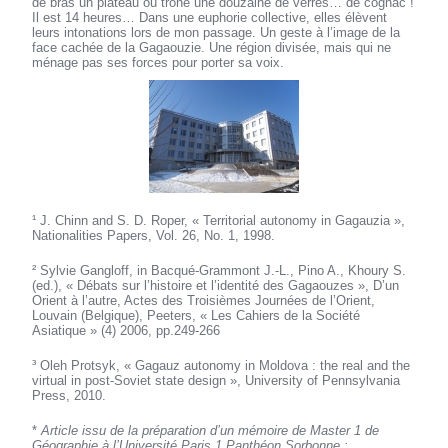
de bras un plateau où trône une douzaine de verres… de cognac !
Il est 14 heures… Dans une euphorie collective, elles élèvent
leurs intonations lors de mon passage. Un geste à l’image de la
face cachée de la Gagaouzie. Une région divisée, mais qui ne
ménage pas ses forces pour porter sa voix.
¹ J. Chinn and S. D. Roper, « Territorial autonomy in Gagauzia »,
Nationalities Papers, Vol. 26, No. 1, 1998.
² Sylvie Gangloff, in Bacqué-Grammont J.-L., Pino A., Khoury S.
(ed.), « Débats sur l’histoire et l’identité des Gagaouzes », D’un
Orient à l’autre, Actes des Troisièmes Journées de l’Orient,
Louvain (Belgique), Peeters, « Les Cahiers de la Société
Asiatique » (4) 2006, pp.249-266
³ Oleh Protsyk, « Gagauz autonomy in Moldova : the real and the
virtual in post-Soviet state design », University of Pennsylvania
Press, 2010.
*
Article issu de la préparation d’un mémoire de Master 1 de
Géographie à l’Université Paris 1 Panthéon Sorbonne :