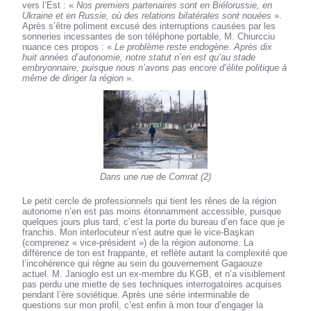
vers l’Est : «
Nos premiers partenaires sont en Biélorussie, en
Ukraine et en Russie, où des relations bilatérales sont nouées
».
Après s’être poliment excusé des interruptions causées par les
sonneries incessantes de son téléphone portable, M. Chiurcciu
nuance ces propos : «
Le problème reste endogène. Après dix
huit années d’autonomie, notre statut n’en est qu’au stade
embryonnaire, puisque nous n’avons pas encore d’élite politique à
même de diriger la région
».
Dans une rue de Comrat (2)
Le petit cercle de professionnels qui tient les rênes de la région
autonome n’en est pas moins étonnamment accessible, puisque
quelques jours plus tard, c’est la porte du bureau d’en face que je
franchis. Mon interlocuteur n’est autre que le vice-Başkan
(comprenez « vice-président ») de la région autonome. La
différence de ton est frappante, et reflète autant la complexité que
l’incohérence qui règne au sein du gouvernement Gagaouze
actuel. M. Janioglo est un ex-membre du KGB, et n’a visiblement
pas perdu une miette de ses techniques interrogatoires acquises
pendant l’ère soviétique. Après une série interminable de
questions sur mon profil, c’est enfin à mon tour d’engager la