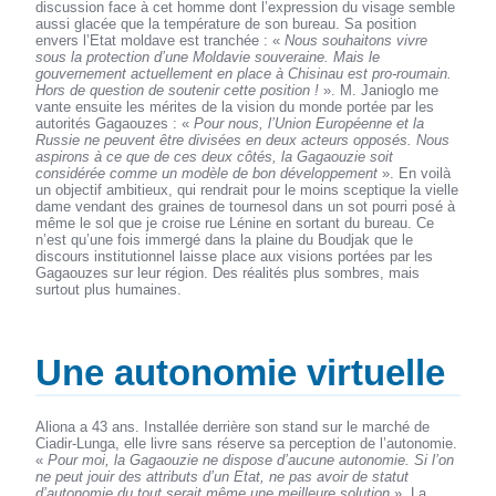
discussion face à cet homme dont l’expression du visage semble
aussi glacée que la température de son bureau. Sa position
envers l’Etat moldave est tranchée : «
Nous souhaitons vivre
sous la protection d’une Moldavie souveraine. Mais le
gouvernement actuellement en place à Chisinau est pro-roumain.
Hors de question de soutenir cette position !
». M. Janioglo me
vante ensuite les mérites de la vision du monde portée par les
autorités Gagaouzes : «
Pour nous, l’Union Européenne et la
Russie ne peuvent être divisées en deux acteurs opposés. Nous
aspirons à ce que de ces deux côtés, la Gagaouzie soit
considérée comme un modèle de bon développement
». En voilà
un objectif ambitieux, qui rendrait pour le moins sceptique la vielle
dame vendant des graines de tournesol dans un sot pourri posé à
même le sol que je croise rue Lénine en sortant du bureau. Ce
n’est qu’une fois immergé dans la plaine du Boudjak que le
discours institutionnel laisse place aux visions portées par les
Gagaouzes sur leur région. Des réalités plus sombres, mais
surtout plus humaines.
Une autonomie virtuelle
Aliona a 43 ans. Installée derrière son stand sur le marché de
Ciadir-Lunga, elle livre sans réserve sa perception de l’autonomie.
«
Pour moi, la Gagaouzie ne dispose d’aucune autonomie. Si l’on
ne peut jouir des attributs d’un Etat, ne pas avoir de statut
d’autonomie du tout serait même une meilleure solution
». La