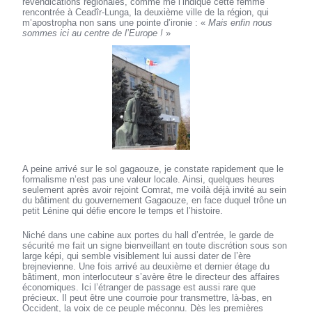
revendications régionales, comme me l’indique cette femme
rencontrée à Ceadîr-Lunga, la deuxième ville de la région, qui
m’apostropha non sans une pointe d’ironie : «
Mais enfin nous
sommes ici au centre de l’Europe !
»
A peine arrivé sur le sol gagaouze, je constate rapidement que le
formalisme n’est pas une valeur locale. Ainsi, quelques heures
seulement après avoir rejoint Comrat, me voilà déjà invité au sein
du bâtiment du gouvernement Gagaouze, en face duquel trône un
petit Lénine qui défie encore le temps et l’histoire.
Niché dans une cabine aux portes du hall d’entrée, le garde de
sécurité me fait un signe bienveillant en toute discrétion sous son
large képi, qui semble visiblement lui aussi dater de l’ère
brejnevienne. Une fois arrivé au deuxième et dernier étage du
bâtiment, mon interlocuteur s’avère être le directeur des affaires
économiques. Ici l’étranger de passage est aussi rare que
précieux. Il peut être une courroie pour transmettre, là-bas, en
Occident, la voix de ce peuple méconnu. Dès les premières