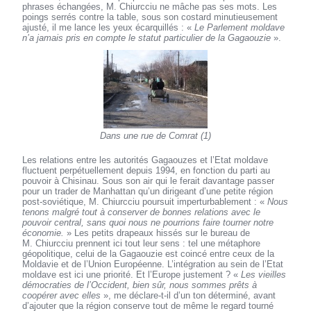
phrases échangées, M. Chiurcciu ne mâche pas ses mots. Les
poings serrés contre la table, sous son costard minutieusement
ajusté, il me lance les yeux écarquillés : «
Le Parlement moldave
n’a jamais pris en compte le statut particulier de la Gagaouzie
».
Dans une rue de Comrat (1)
Les relations entre les autorités Gagaouzes et l’Etat moldave
fluctuent perpétuellement depuis 1994, en fonction du parti au
pouvoir à Chisinau. Sous son air qui le ferait davantage passer
pour un trader de Manhattan qu’un dirigeant d’une petite région
post-soviétique, M. Chiurcciu poursuit imperturbablement : «
Nous
tenons malgré tout à conserver de bonnes relations avec le
pouvoir central, sans quoi nous ne pourrions faire tourner notre
économie.
» Les petits drapeaux hissés sur le bureau de
M. Chiurcciu prennent ici tout leur sens : tel une métaphore
géopolitique, celui de la Gagaouzie est coincé entre ceux de la
Moldavie et de l’Union Européenne. L’intégration au sein de l’Etat
moldave est ici une priorité. Et l’Europe justement ? «
Les vieilles
démocraties de l’Occident, bien sûr, nous sommes prêts à
coopérer avec elles
», me déclare-t-il d’un ton déterminé, avant
d’ajouter que la région conserve tout de même le regard tourné