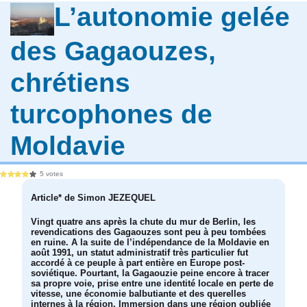
L’autonomie gelée
des Gagaouzes,
chrétiens
turcophones de
Moldavie
5 votes
Article* de Simon JEZEQUEL
Vingt quatre ans après la chute du mur de Berlin, les
revendications des Gagaouzes sont peu à peu tombées
en ruine. A la suite de l’indépendance de la Moldavie en
août 1991, un statut administratif très particulier fut
accordé à ce peuple à part entière en Europe post-
soviétique. Pourtant, la Gagaouzie peine encore à tracer
sa propre voie, prise entre une identité locale en perte de
vitesse, une économie balbutiante et des querelles
internes à la région. Immersion dans une région oubliée