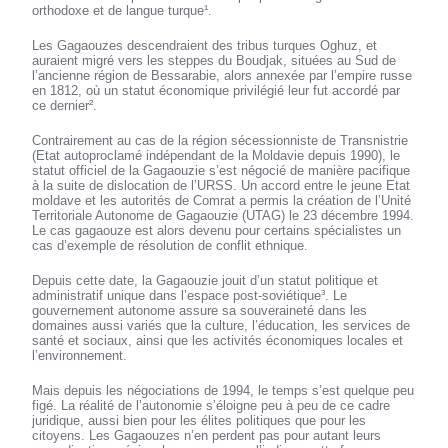
orthodoxe et de langue turque¹.
Les Gagaouzes descendraient des tribus turques Oghuz, et
auraient migré vers les steppes du Boudjak, situées au Sud de
l’ancienne région de Bessarabie, alors annexée par l’empire russe
en 1812, où un statut économique privilégié leur fut accordé par
ce dernier².
Contrairement au cas de la région sécessionniste de Transnistrie
(Etat autoproclamé indépendant de la Moldavie depuis 1990), le
statut officiel de la Gagaouzie s’est négocié de manière pacifique
à la suite de dislocation de l’URSS. Un accord entre le jeune Etat
moldave et les autorités de Comrat a permis la création de l’Unité
Territoriale Autonome de Gagaouzie (UTAG) le 23 décembre 1994.
Le cas gagaouze est alors devenu pour certains spécialistes un
cas d’exemple de résolution de conflit ethnique.
Depuis cette date, la Gagaouzie jouit d’un statut politique et
administratif unique dans l’espace post-soviétique³. Le
gouvernement autonome assure sa souveraineté dans les
domaines aussi variés que la culture, l’éducation, les services de
santé et sociaux, ainsi que les activités économiques locales et
l’environnement.
Mais depuis les négociations de 1994, le temps s’est quelque peu
figé. La réalité de l’autonomie s’éloigne peu à peu de ce cadre
juridique, aussi bien pour les élites politiques que pour les
citoyens. Les Gagaouzes n’en perdent pas pour autant leurs