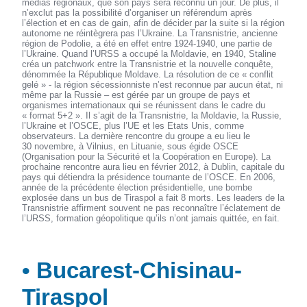
médias régionaux, que son pays sera reconnu un jour. De plus, il
n’exclut pas la possibilité d’organiser un référendum après
l’élection et en cas de gain, afin de décider par la suite si la région
autonome ne réintègrera pas l’Ukraine. La Transnistrie, ancienne
région de Podolie, a été en effet entre 1924-1940, une partie de
l’Ukraine. Quand l’URSS a occupé la Moldavie, en 1940, Staline
créa un patchwork entre la Transnistrie et la nouvelle conquête,
dénommée la République Moldave. La résolution de ce « conflit
gelé » - la région sécessionniste n’est reconnue par aucun état, ni
même par la Russie – est gérée par un groupe de pays et
organismes internationaux qui se réunissent dans le cadre du
« format 5+2 ». Il s’agit de la Transnistrie, la Moldavie, la Russie,
l’Ukraine et l’OSCE, plus l’UE et les Etats Unis, comme
observateurs. La dernière rencontre du groupe a eu lieu le
30 novembre, à Vilnius, en Lituanie, sous égide OSCE
(Organisation pour la Sécurité et la Coopération en Europe). La
prochaine rencontre aura lieu en février 2012, à Dublin, capitale du
pays qui détiendra la présidence tournante de l’OSCE. En 2006,
année de la précédente élection présidentielle, une bombe
explosée dans un bus de Tiraspol a fait 8 morts. Les leaders de la
Transnistrie affirment souvent ne pas reconnaître l’éclatement de
l’URSS, formation géopolitique qu’ils n’ont jamais quittée, en fait.
• Bucarest-Chisinau-
Tiraspol