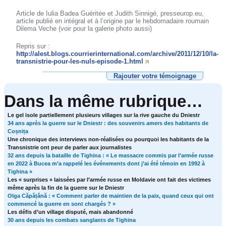
Article de Iulia Badea Guéritée et Judith Sinnigé, presseurop.eu,
article publié en intégral et à l’origine par le hebdomadaire roumain
Dilema Veche (voir pour la galerie photo aussi)
Repris sur :
http://alest.blogs.courrierinternational.com/archive/2011/12/10/la-
transnistrie-pour-les-nuls-episode-1.html
Rajouter votre témoignage
Dans la même rubrique…
Le gel isole partiellement plusieurs villages sur la rive gauche du Dniestr
34 ans après la guerre sur le Dniestr : des souvenirs amers des habitants de
Coșnița
Une chronique des interviews non-réalisées ou pourquoi les habitants de la
Transnistrie ont peur de parler aux journalistes
32 ans depuis la bataille de Tighina : « Le massacre commis par l’armée russe
en 2022 à Bucea m’a rappelé les événements dont j’ai été témoin en 1992 à
Tighina »
Les « surprises » laissées par l’armée russe en Moldavie ont fait des victimes
même après la fin de la guerre sur le Dniestr
Olga Căpățână : « Comment parler de maintien de la paix, quand ceux qui ont
commencé la guerre en sont chargés ? »
Les défis d’un village disputé, mais abandonné
30 ans depuis les combats sanglants de Tighina