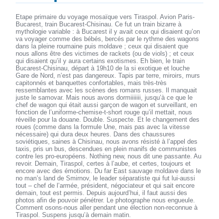
Etape primaire du voyage mosaïque vers Tiraspol. Avion Paris-
Bucarest, train Bucarest-Chisinau. Ce fut un train bizarre à
mythologie variable : à Bucarest il y avait ceux qui disaient qu’on
va voyager comme des bébés, bercés par le rythme des wagons
dans la pleine roumaine puis moldave ; ceux qui disaient que
nous allons être des victimes de rackets (ou de viols) ; et ceux
qui disaient qu’il y aura certains exotismes. Eh bien, le train
Bucarest-Chisinau, départ à 19h10 de la si exotique et louche
Gare de Nord, n’est pas dangereux. Tapis par terre, miroirs, murs
capitonnés et banquettes confortables, mais très-très
ressemblantes avec les scènes des romans russes. Il manquait
juste le samovar. Mais nous avons dormiiiiiii, jusqu’à ce que le
chef de wagon qui était aussi garçon de wagon et surveillant, en
fonction de l’uniforme-chemise-t-short rouge qu’il mettait, nous
réveille pour la douane. Double. Suspecte. Et le changement des
roues (comme dans la formule Une, mais pas avec la vitesse
nécessaire) qui dura deux heures. Dans des chaussures
soviétiques, saines à Chisinau, nous avons résisté à l’appel des
taxis, pris un bus, descendues en plein manifs de communistes
contre les pro-européens. Nothing new, nous dit une passante. Au
revoir. Demain, Tiraspol, certes à l’aube, et certes, toujours et
encore avec des émotions. Du far East sauvage moldave dans le
no man’s land de Smirnov, le leader séparatiste qui fut lui-aussi
tout – chef de l’armée, président, négociateur et qui sait encore
demain, tout est permis. Depuis aujourd’hui, il faut aussi des
photos afin de pouvoir pénétrer. Le photographe nous engueule.
Comment osons-nous aller pendant une élection non-reconnue à
Tiraspol. Suspens jusqu’à demain matin.