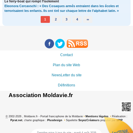
Le ferry-boat qui rompt l’isolement
Eleonora Cercavschi : « Des Cosaques armés entraient dans les écoles et
terrorisaient les enfants. Ils ont tiré sur chaque lettre de l’alphabet latin. »
1
2
3
4
∞
Contact
Plan du site Web
NewsLetter du site
Définitions
Association Moldavie.fr
©
2002-2026 , Moldavie.fr - Portail francophone de la Moldavie
•
Mentions légales
•
Réalisation :
Pyrat.net
, charte graphique :
Plusdesign
•
Squelette
SoyezCréateurs
propulsé par
SPIP
Dernière mise à jour du site : mardi 4 août 2026