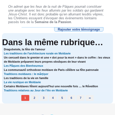
On admet que les feux de la nuit de Pâques pourrait constituer
une analogie avec les feux allumés par les soldats qui gardaient
Jésus-Christ
. Il est donc probable qu’en allumant lesdits vêpres,
les Chrétiens essayent d’évoquer des événements lointains
passés lors de la
Semaine de la Passion
.
Rajouter votre témoignage
Dans la même rubrique…
Dragobetele, la fête de l’amour
Les traditions de l’architecture rurale en Moldavie
Un cercueil dans le grenier et une « dot pour la mort » dans le coffre : les vieux
de Moldavie préparent leurs propres obsèques de leur vivant
Les Pâques des Bienheureux
La communauté orthodoxe moldave de Paris célèbre sa fête patronale
Traditions moldaves : le mărţişor
Les traditions de la vie en famille
La vie rustique en Moldavie
Certains Moldaves fêtent aujourd’hui une nouvelle fois … le Réveillon
Traditions relatives au Jour de l’An en Moldavie
1
2
3
4
5
6
7
∞