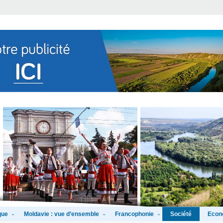
que
Moldavie : vue d’ensemble
Francophonie
Econ
Société