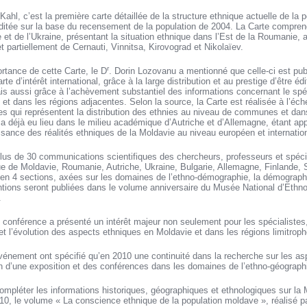
Kahl, c’est la première carte détaillée de la structure ethnique actuelle de la
tée sur la base du recensement de la population de 2004. La Carte comprend
t de l’Ukraine, présentant la situation ethnique dans l’Est de la Roumanie, a
 partiellement de Cernauti, Vinnitsa, Kirovograd et Nikolaïev.
r
ortance de cette Carte, le D
. Dorin Lozovanu a mentionné que celle-ci est pub
arte d’intérêt international, grâce à la large distribution et au prestige d’être 
s aussi grâce à l’achèvement substantiel des informations concernant le spéci
et dans les régions adjacentes. Selon la source, la Carte est réalisée à l’éch
s qui représentent la distribution des ethnies au niveau de communes et dans 
 a déjà eu lieu dans le milieu académique d’Autriche et d’Allemagne, étant a
ssance des réalités ethniques de la Moldavie au niveau européen et internation
lus de 30 communications scientifiques des chercheurs, professeurs et spéci
que de Moldavie, Roumanie, Autriche, Ukraine, Bulgarie, Allemagne, Finlande, 
en 4 sections, axées sur les domaines de l’ethno-démographie, la démographie
entions seront publiées dans le volume anniversaire du Musée National d’Ethno
.
conférence a présenté un intérêt majeur non seulement pour les spécialistes,
 et l’évolution des aspects ethniques en Moldavie et dans les régions limitroph
événement ont spécifié qu’en 2010 une continuité dans la recherche sur les a
on d’une exposition et des conférences dans les domaines de l’ethno-géographi
léter les informations historiques, géographiques et ethnologiques sur la Mo
10, le volume « La conscience ethnique de la population moldave », réalisé pa