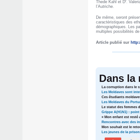
r
Thede Kahl et D
. Valer
l’Autriche.
De même, seront présenté
caractéristiques des eth
démographiques. Les par
multiples possibilités d
Article publié sur
http
Dans la
La corruption dans le 
Les Moldaves sont intell
Ces étudiants moldaves
Les Moldaves du Portuga
Le statut des femmes d
Grippe A(H1N1) : point 
« Mon enfant est resté 
Rencontres avec des in
Mon souhait est le ret
Les jeunes de la prison