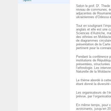
r
Selon le prof. D
. Thede 
niveau de communes, édi
adjacentes de Roumanie e
ukrainiennes d’Odessa et
Tout en soulignant l’imp
anglais et elle est une c
Sciences d’Autriche, mai
des ethnies en Moldavie 
de diagrammes circulaire
présentation de la Carte
pertinent pour la connai
Pendant la conférence p
institutions de Républi
présentées, structurées 
l’ethnologie. Les interv
Naturelle de la Moldavie
Le thème abordé à cette 
étant donné la diversité
Les organisateurs de l’
prévue, par l’organisati
En même temps, pour comp
avoisinants, jusqu’en 20