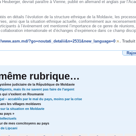
ia Heuberger, devrait paraître à Vienne, publié en allemand et anglais par l’
s en détails l’évolution de la structure ethnique de la Moldavie, les process
nies, ainsi que la situation ethnique actuelle, conformément aux recensement
ticipants à l’événement ont mentionné l’importance de ce genre de réunions, 
e collaboration internationale et d’échanges d’expérience dans ce champ discipl
://www.asm.md/?go=noutati_detalii&n=2531&new_language=0
. Tradui
Rajo
 même rubrique…
système judiciaire de la République de Moldavie
igents, mais ils ne savent pas faire de l’argent
 qui s’exilent en Roumanie
l – accablés par le mal du pays, moins par la crise
ans les villages moldaves
sur la situation en Moldavie
au pays »
tellectuels
our de mes concitoyens au pays
 de Lipcani