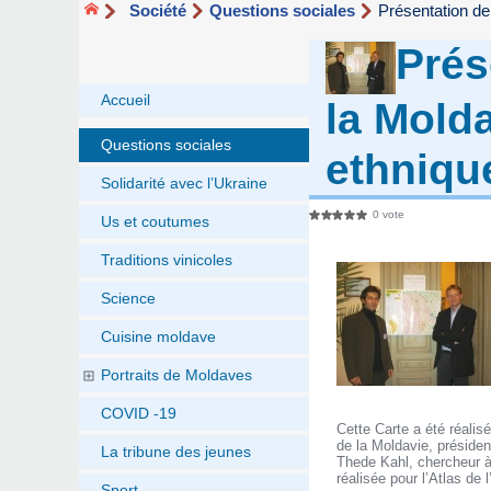
Société
Questions sociales
Présentation de
Prés
Accueil
la Mold
Questions sociales
ethniqu
Solidarité avec l’Ukraine
0 vote
Us et coutumes
Traditions vinicoles
Science
Cuisine moldave
Portraits de Moldaves
COVID -19
Cette Carte a été réalisé
de la Moldavie, présiden
La tribune des jeunes
Thede Kahl, chercheur à
réalisée pour l’Atlas de 
Sport