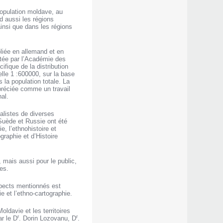
 population moldave, au
 aussi les régions
insi que dans les régions
liée en allemand et en
éditée par l’Académie des
fique de la distribution
elle 1 :600000, sur la base
la population totale. La
ppréciée comme un travail
al.
alistes de diverses
Suède et Russie ont été
, l’ethnohistoire et
graphie et d’Histoire
 mais aussi pour le public,
es.
spects mentionnés est
e et l’ethno-cartographie.
ldavie et les territoires
r
r
r le D
. Dorin Lozovanu, D
.