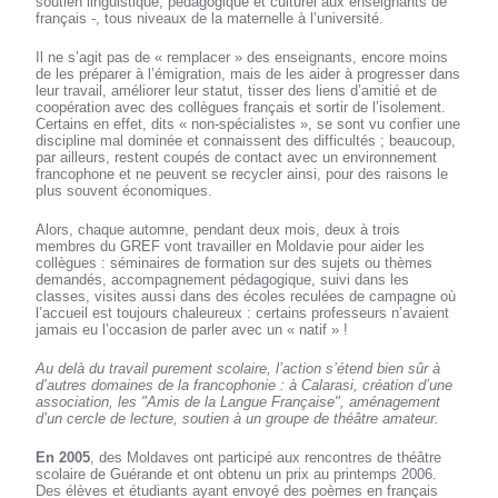
soutien linguistique, pédagogique et culturel aux enseignants de
français -, tous niveaux de la maternelle à l’université.
Il ne s’agit pas de « remplacer » des enseignants, encore moins
de les préparer à l’émigration, mais de les aider à progresser dans
leur travail, améliorer leur statut, tisser des liens d’amitié et de
coopération avec des collègues français et sortir de l’isolement.
Certains en effet, dits « non-spécialistes », se sont vu confier une
discipline mal dominée et connaissent des difficultés ; beaucoup,
par ailleurs, restent coupés de contact avec un environnement
francophone et ne peuvent se recycler ainsi, pour des raisons le
plus souvent économiques.
Alors, chaque automne, pendant deux mois, deux à trois
membres du GREF vont travailler en Moldavie pour aider les
collègues : séminaires de formation sur des sujets ou thèmes
demandés, accompagnement pédagogique, suivi dans les
classes, visites aussi dans des écoles reculées de campagne où
l’accueil est toujours chaleureux : certains professeurs n’avaient
jamais eu l’occasion de parler avec un « natif » !
Au delà du travail purement scolaire, l’action s’étend bien sûr à
d’autres domaines de la francophonie : à Calarasi, création d’une
association, les "
Amis de la Langue Française
", aménagement
d’un cercle de lecture, soutien à un groupe de théâtre amateur.
En 2005
, des Moldaves ont participé aux rencontres de théâtre
scolaire de Guérande et ont obtenu un prix au printemps 2006.
Des élèves et étudiants ayant envoyé des poèmes en français