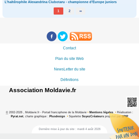
L’haltérophile Alexandrina Ciubotaru - championne d’Europe juniors
1
2
∞
Contact
Plan du site Web
NewsLetter du site
Définitions
Association Moldavie.fr
©
2002-2026 , Moldavie.fr - Portail francophone de la Moldavie
•
Mentions légales
•
Réalisation :
Pyrat.net
, charte graphique :
Plusdesign
•
Squelette
SoyezCréateurs
propulsé par
SPIP
Dernière mise à jour du site : mardi 4 août 2026