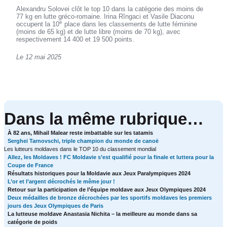
Alexandru Solovei clôt le top 10 dans la catégorie des moins de
77 kg en lutte gréco-romaine. Irina Rîngaci et Vasile Diaconu
e
occupent la 10
place dans les classements de lutte féminine
(moins de 65 kg) et de lutte libre (moins de 70 kg), avec
respectivement 14 400 et 19 500 points.
Le 12 mai 2025
Dans la même rubrique…
À 82 ans, Mihail Malear reste imbattable sur les tatamis
Serghei Tarnovschi, triple champion du monde de canoë
Les lutteurs moldaves dans le TOP 10 du classement mondial
Allez, les Moldaves ! FC Moldavie s’est qualifié pour la finale et luttera pour la
Coupe de France
Résultats historiques pour la Moldavie aux Jeux Paralympiques 2024
L’or et l’argent décrochés le même jour !
Retour sur la participation de l’équipe moldave aux Jeux Olympiques 2024
Deux médailles de bronze décrochées par les sportifs moldaves les premiers
jours des Jeux Olympiques de Paris
La lutteuse moldave Anastasia Nichita – la meilleure au monde dans sa
catégorie de poids