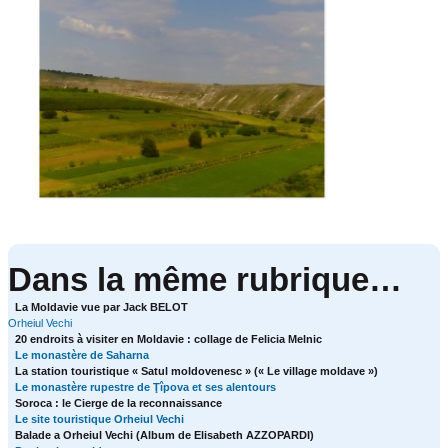
Dans la même rubrique…
La Moldavie vue par Jack BELOT
Orheiul Vechi
20 endroits à visiter en Moldavie : collage de Felicia Melnic
Le monastère de Saharna
La station touristique « Satul moldovenesc » (« Le village moldave »)
Le monastère rupestre de Ţîpova et ses alentours
Soroca : le Cierge de la reconnaissance
Le site touristique Orheiul Vechi
Balade a Orheiul Vechi (Album de Elisabeth AZZOPARDI)