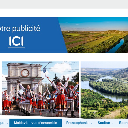
que
Francophonie
Société
Econ
Moldavie : vue d’ensemble