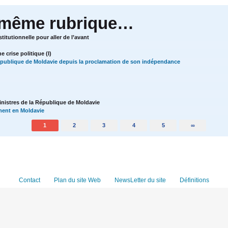
 même rubrique…
titutionnelle pour aller de l’avant
e crise politique (I)
épublique de Moldavie depuis la proclamation de son indépendance
inistres de la République de Moldavie
ent en Moldavie
1
2
3
4
5
∞
Contact
Plan du site Web
NewsLetter du site
Définitions