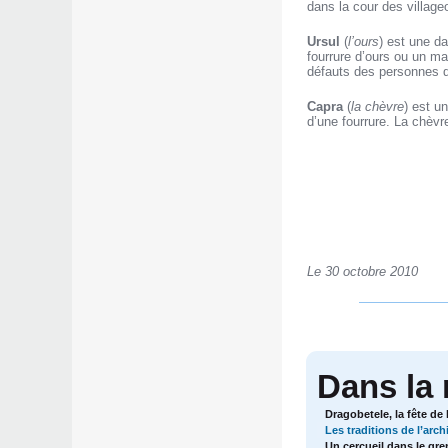
dans la cour des villag
Ursul
(
l’ours
) est une da
fourrure d’ours ou un m
défauts des personnes qu
Capra
(
la chèvre
) est u
d’une fourrure. La chèv
Le 30 octobre 2010
Dans la
Dragobetele, la fête de
Les traditions de l’arch
Un cercueil dans le gre