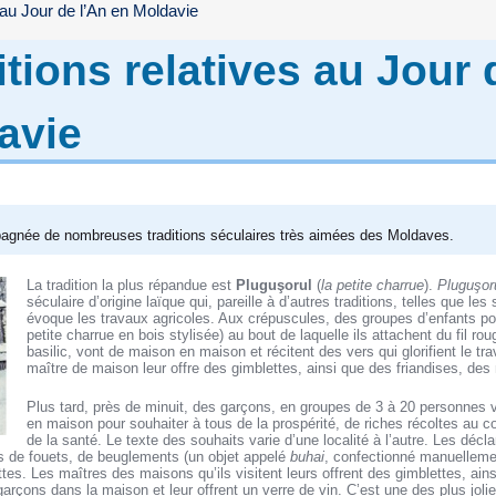
s au Jour de l’An en Moldavie
itions relatives au Jour 
avie
pagnée de nombreuses traditions séculaires très aimées des Moldaves.
La tradition la plus répandue est
Pluguşorul
(
la petite charrue
).
Pluguşor
séculaire d’origine laïque qui, pareille à d’autres traditions, telles que les
évoque les travaux agricoles. Aux crépuscules, des groupes d’enfants po
petite charrue en bois stylisée) au bout de laquelle ils attachent du fil ro
basilic, vont de maison en maison et récitent des vers qui glorifient le trav
maître de maison leur offre des gimblettes, ainsi que des friandises, des 
Plus tard, près de minuit, des garçons, en groupes de 3 à 20 personnes 
en maison pour souhaiter à tous de la prospérité, de riches récoltes au c
de la santé. Le texte des souhaits varie d’une localité à l’autre. Les déc
de fouets, de beuglements (un objet appelé
buhai
, confectionné manuellemen
tes. Les maîtres des maisons qu’ils visitent leurs offrent des gimblettes, ains
 garçons dans la maison et leur offrent un verre de vin. C’est une des plus joli