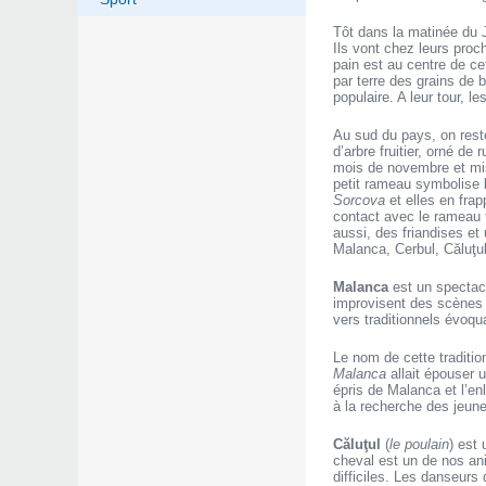
Tôt dans la matinée du 
Ils vont chez leurs proc
pain est au centre de ce
par terre des grains de 
populaire. A leur tour, l
Au sud du pays, on reste
d’arbre fruitier, orné de 
mois de novembre et mis 
petit rameau symbolise la
Sorcova
et elles en frap
contact avec le rameau f
aussi, des friandises et
Malanca, Cerbul, Căluţul
Malanca
est un spectacl
improvisent des scènes 
vers traditionnels évoqua
Le nom de cette traditio
Malanca
allait épouser 
épris de Malanca et l’en
à la recherche des jeun
Căluţul
(
le poulain
) est
cheval est un de nos ani
difficiles. Les danseurs