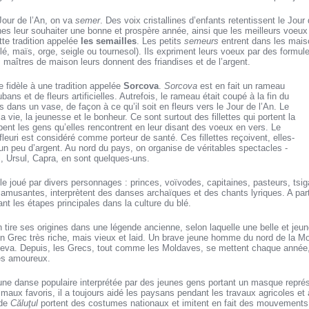
Jour de l’An, on va
semer
. Des voix cristallines d’enfants retentissent le Jour
hes leur souhaiter une bonne et prospère année, ainsi que les meilleurs voeux
tte tradition appelée
les semailles
. Les petits
semeurs
entrent dans les maiso
blé, maïs, orge, seigle ou tournesol). Ils expriment leurs voeux par des formule
es maîtres de maison leurs donnent des friandises et de l’argent.
 fidèle à une tradition appelée
Sorcova
.
Sorcova
est en fait un rameau
rubans et de fleurs artificielles. Autrefois, le rameau était coupé à la fin du
dans un vase, de façon à ce qu’il soit en fleurs vers le Jour de l’An. Le
 vie, la jeunesse et le bonheur. Ce sont surtout des fillettes qui portent la
pent les gens qu’elles rencontrent en leur disant des voeux en vers. Le
leuri est considéré comme porteur de santé. Ces fillettes reçoivent, elles-
 un peu d’argent. Au nord du pays, on organise de véritables spectacles -
, Ursul, Capra, en sont quelques-uns.
e joué par divers personnages : princes, voïvodes, capitaines, pasteurs, tsi
amusantes, interprètent des danses archaïques et des chants lyriques. A part
nt les étapes principales dans la culture du blé.
n tire ses origines dans une légende ancienne, selon laquelle une belle et jeun
un Grec très riche, mais vieux et laid. Un brave jeune homme du nord de la Mo
leva. Depuis, les Grecs, tout comme les Moldaves, se mettent chaque année, à
es amoureux.
 une danse populaire interprétée par des jeunes gens portant un masque repré
maux favoris, il a toujours aidé les paysans pendant les travaux agricoles et 
 de
Căluţul
portent des costumes nationaux et imitent en fait des mouvements 