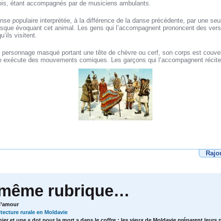
eois, étant accompagnés par de musiciens ambulants.
nse populaire interprétée, à la différence de la danse précédente, par une se
asque évoquant cet animal. Les gens qui l’accompagnent prononcent des vers 
’ils visitent.
n personnage masqué portant une tête de chèvre ou cerf, son corps est couvert 
re exécute des mouvements comiques. Les garçons qui l’accompagnent récite
Rajo
 même rubrique…
 l’amour
itecture rurale en Moldavie
nier et une « dot pour la mort » dans le coffre : les vieux de Moldavie préparent leur