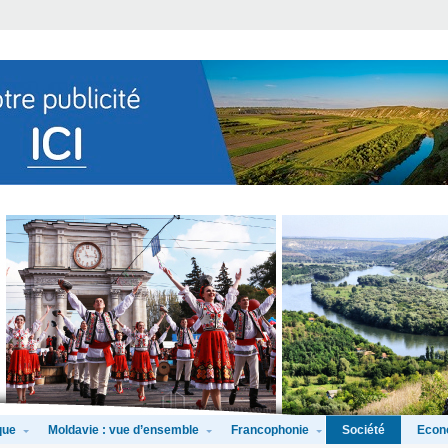
que
Moldavie : vue d’ensemble
Francophonie
Econ
Société