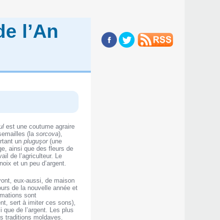
de l’An
ul
est une coutume agraire
 semailles (la
sorcova
),
rtant un
pluguşor
(une
uge, ainsi que des fleurs de
ail de l’agriculteur. Le
noix et un peu d’argent.
vont, eux-aussi, de maison
ours de la nouvelle année et
lamations sont
t, sert à imiter ces sons),
i que de l’argent. Les plus
es traditions moldaves.