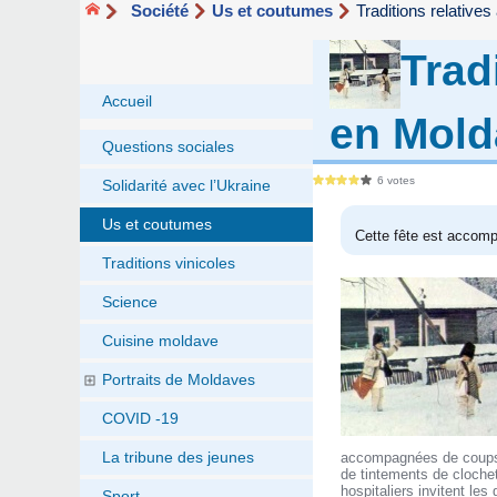
Société
Us et coutumes
Traditions relative
Trad
Accueil
en Mold
Questions sociales
6 votes
Solidarité avec l’Ukraine
Us et coutumes
Cette fête est accom
Traditions vinicoles
Science
Cuisine moldave
Portraits de Moldaves
COVID -19
La tribune des jeunes
accompagnées de coups 
de tintements de clochet
hospitaliers invitent les
Sport