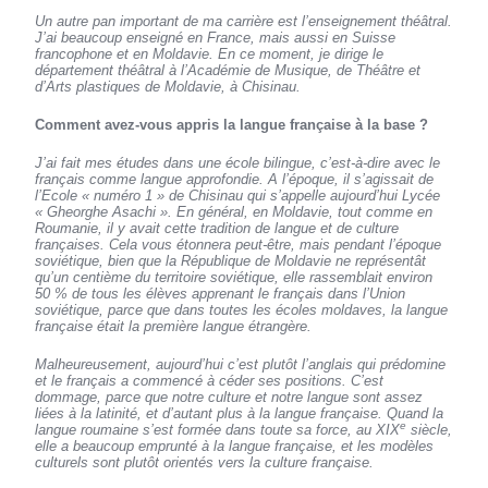
Un autre pan important de ma carrière est l’enseignement théâtral.
J’ai beaucoup enseigné en France, mais aussi en Suisse
francophone et en Moldavie. En ce moment, je dirige le
département théâtral à l’Académie de Musique, de Théâtre et
d’Arts plastiques de Moldavie, à Chisinau.
Comment avez-vous appris la langue française à la base ?
J’ai fait mes études dans une école bilingue, c’est-à-dire avec le
français comme langue approfondie. A l’époque, il s’agissait de
l’Ecole « numéro 1 » de Chisinau qui s’appelle aujourd’hui Lycée
« Gheorghe Asachi ». En général, en Moldavie, tout comme en
Roumanie, il y avait cette tradition de langue et de culture
françaises. Cela vous étonnera peut-être, mais pendant l’époque
soviétique, bien que la République de Moldavie ne représentât
qu’un centième du territoire soviétique, elle rassemblait environ
50 % de tous les élèves apprenant le français dans l’Union
soviétique, parce que dans toutes les écoles moldaves, la langue
française était la première langue étrangère.
Malheureusement, aujourd’hui c’est plutôt l’anglais qui prédomine
et le français a commencé à céder ses positions. C’est
dommage, parce que notre culture et notre langue sont assez
liées à la latinité, et d’autant plus à la langue française. Quand la
e
langue roumaine s’est formée dans toute sa force, au XIX
siècle,
elle a beaucoup emprunté à la langue française, et les modèles
culturels sont plutôt orientés vers la culture française.