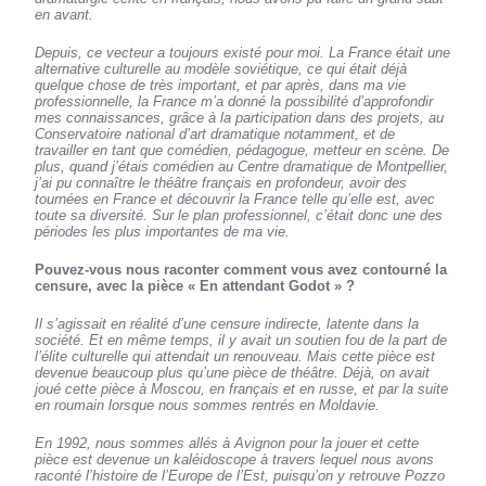
en avant.
Depuis, ce vecteur a toujours existé pour moi. La France était une
alternative culturelle au modèle soviétique, ce qui était déjà
quelque chose de très important, et par après, dans ma vie
professionnelle, la France m’a donné la possibilité d’approfondir
mes connaissances, grâce à la participation dans des projets, au
Conservatoire national d’art dramatique notamment, et de
travailler en tant que comédien, pédagogue, metteur en scène. De
plus, quand j’étais comédien au Centre dramatique de Montpellier,
j’ai pu connaître le théâtre français en profondeur, avoir des
tournées en France et découvrir la France telle qu’elle est, avec
toute sa diversité. Sur le plan professionnel, c’était donc une des
périodes les plus importantes de ma vie.
Pouvez-vous nous raconter comment vous avez contourné la
censure, avec la pièce « En attendant Godot » ?
Il s’agissait en réalité d’une censure indirecte, latente dans la
société. Et en même temps, il y avait un soutien fou de la part de
l’élite culturelle qui attendait un renouveau. Mais cette pièce est
devenue beaucoup plus qu’une pièce de théâtre. Déjà, on avait
joué cette pièce à Moscou, en français et en russe, et par la suite
en roumain lorsque nous sommes rentrés en Moldavie.
En 1992, nous sommes allés à Avignon pour la jouer et cette
pièce est devenue un kaléidoscope à travers lequel nous avons
raconté l’histoire de l’Europe de l’Est, puisqu’on y retrouve Pozzo