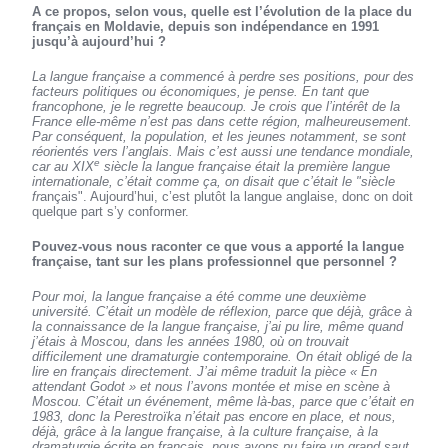
A ce propos, selon vous, quelle est l’évolution de la place du
français en Moldavie, depuis son indépendance en 1991
jusqu’à aujourd’hui ?
La langue française a commencé à perdre ses positions, pour des
facteurs politiques ou économiques, je pense. En tant que
francophone, je le regrette beaucoup. Je crois que l’intérêt de la
France elle-même n’est pas dans cette région, malheureusement.
Par conséquent, la population, et les jeunes notamment, se sont
réorientés vers l’anglais. Mais c’est aussi une tendance mondiale,
e
car au XIX
siècle la langue française était la première langue
internationale, c’était comme ça, on disait que c’était le "siècle
fr
ançais". Aujourd’hui, c’est plutôt la langue anglaise, donc on doit
quelque part s’y conformer.
Pouvez-vous nous raconter ce que vous a apporté la langue
française, tant sur les plans professionnel que personnel ?
Pour moi, la langue française a été comme une deuxième
université. C’était un modèle de réflexion, parce que déjà, grâce à
la connaissance de la langue française, j’ai pu lire, même quand
j’étais à Moscou, dans les années 1980, où on trouvait
difficilement une dramaturgie contemporaine. On était obligé de la
lire en français directement. J’ai même traduit la pièce « En
attendant Godot » et nous l’avons montée et mise en scène à
Moscou. C’était un événement, même là-bas, parce que c’était en
1983, donc la Perestroïka n’était pas encore en place, et nous,
déjà, grâce à la langue française, à la culture française, à la
dramaturgie écrite en français, nous avons pu faire un grand saut