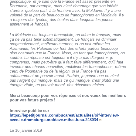
géopolitique, et je sais que la France est assez présente en
Roumanie, par exemple, mais c’est dommage que son intérêt
s’arrête, quelque part, à la frontière avec la Moldavie. Il y a une
volonté de la part de beaucoup de francophones en Moldavie, il y
a toujours des lycées, des écoles dans lesquels les jeunes
apprennent le français.
La Moldavie est toujours francophile, on adore le français, mais
ça ne va pas tenir automatiquement. Le français va diminuer
progressivement, malheureusement, et on voit même les
Allemands, les Polonais qui font des efforts parfois beaucoup
plus costauds que la France. Nous, en tant que francophones, on
souffre. La réponse est toujours « il n’y a pas d’argent », je
comprends, mais peut-être qu’il faut faire différemment, qu’il faut
inventer des choses nouvelles, mobiliser les francophones, même
ceux de Roumanie ou de la région, si la France n’a pas
suffisamment de pouvoir moral. Parfois, je pense que ce n’est
pas l’argent qui manque, mais ce qui manque, c’est plutôt une
énergie vitale, un pouvoir moral, des décisions claires.
Merci beaucoup pour vos réponses et nos vœux les meilleurs
pour vos futurs projets !
Intreview publiée sur
https://lepetitjournal.com/bucarest/actualites/oif-interview-
avec-le-dramaturge-moldave-mihai-fusu-248034
Le 16 janvier 2019