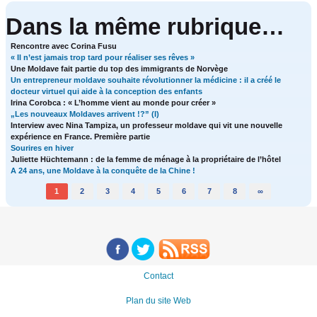
Dans la même rubrique…
Rencontre avec Corina Fusu
« Il n’est jamais trop tard pour réaliser ses rêves »
Une Moldave fait partie du top des immigrants de Norvège
Un entrepreneur moldave souhaite révolutionner la médicine : il a créé le
docteur virtuel qui aide à la conception des enfants
Irina Corobca : « L’homme vient au monde pour créer »
„Les nouveaux Moldaves arrivent !?” (I)
Interview avec Nina Tampiza, un professeur moldave qui vit une nouvelle
expérience en France. Première partie
Sourires en hiver
Juliette Hüchtemann : de la femme de ménage à la propriétaire de l’hôtel
A 24 ans, une Moldave à la conquête de la Chine !
1
2
3
4
5
6
7
8
∞
Contact
Plan du site Web