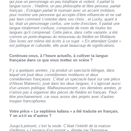
qui joue un personnage un peu totalitaire et violent, il parlait la
langue russe ; Vladimir, un peu philosophe et libre penseur, parlait
français ; Estragon parlait le roumain avec un accent moldave,
pour montrer une personne qui accepte d’être influencée et ne sait
pas bien comment s’orienter dans ses choix ; et Lucky, quant à
lui, était un personnage confus, une sorte d’esclave, il parlait une
langue totalement confuse, composée de mots de toutes les
langues qu’il comprenait. Cette pièce, dans cette variante, a été
comme un porte-drapeau du renouveau du théâtre en Moldavie.
Des livres ont même été écrits à ce sujet. « En attendant Godot »
est politique et culturelle, elle avait beaucoup de significations.
Continuez-vous, à l’heure actuelle, à cultiver la langue
française dans ce que vous mettez en scène ?
Il y a quelques années, j’ai produit un spectacle bilingue, dans
lequel ont joué deux comédiennes moldaves et deux
comédiennes françaises. C’était un spectacle basé sur une pièce
d’Alexei Mateevici, joué dans les deux langues, il s’agissait aussi
d’un univers politique. Malheureusement, ces dernières années, je
n’arrive pas à organiser des pièces de théâtre en français. Peut-
être prochainement, car nous avons des projets avec d’autres
troupes francophones.
Votre pièce « Le septième kafana » a été traduite en français.
Y en a-t-il eu d’autres ?
Jusqu’à présent, c’est la seule. C’était l’intérêt de la maison
d’éditions « L’espace d’un instant », dirigée par Dominique