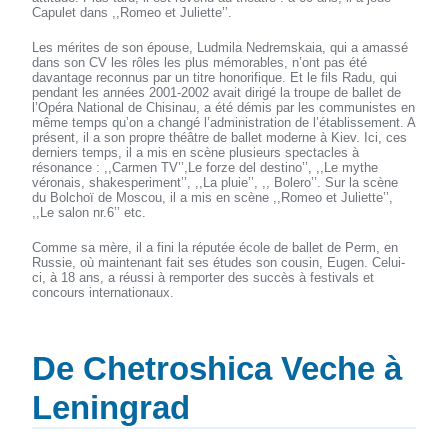
Capulet dans ,,Romeo et Juliette’’.
Les mérites de son épouse, Ludmila Nedremskaia, qui a amassé
dans son CV les rôles les plus mémorables, n’ont pas été
davantage reconnus par un titre honorifique. Et le fils Radu, qui
pendant les années 2001-2002 avait dirigé la troupe de ballet de
l’Opéra National de Chisinau, a été démis par les communistes en
même temps qu’on a changé l’administration de l’établissement. A
présent, il a son propre théâtre de ballet moderne à Kiev. Ici, ces
derniers temps, il a mis en scène plusieurs spectacles à
résonance : ,,Carmen TV’’,Le forze del destino’’, ,,Le mythe
véronais, shakesperiment’’, ,,La pluie’’, ,, Bolero’’. Sur la scène
du Bolchoï de Moscou, il a mis en scène ,,Romeo et Juliette’’,
,,Le salon nr.6’’ etc.
Comme sa mère, il a fini la réputée école de ballet de Perm, en
Russie, où maintenant fait ses études son cousin, Eugen. Celui-
ci, à 18 ans, a réussi à remporter des succès à festivals et
concours internationaux.
De Chetroshica Veche à
Leningrad