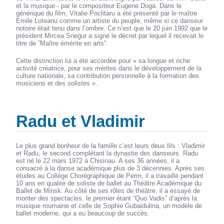
et la musique - par le compositeur Eugene Doga. Dans le
générique du film, Vitalie Poclitaru a été présenté par le maître
Emile Loteanu comme un artiste du peuple, même si ce danseur
notoire était tenu dans l’ombre. Ce n’est que le 20 juin 1992 que le
président Mircea Snegur a signé le décret par lequel il recevait le
titre de ”Maître émérite en arts”.
Cette distinction lui a été accordée pour « sa longue et riche
activité créatrice, pour ses mérites dans le développement de la
culture nationale, sa contribution personnelle à la formation des
musiciens et des solistes ».
Radu et Vladimir
Le plus grand bonheur de la famille c’est leurs deux fils : Vladimir
et Radu, le second complétant la dynastie des danseurs. Radu
est né le 22 mars 1972 à Chisinau. A ses 36 années, il a
consacré à la danse académique plus de 3 décennies. Après ses
études au Collège Chorégraphique de Perm, il a travaillé pendant
10 ans en qualité de soliste de ballet au Théâtre Académique du
Ballet de Minsk. Au côté de ses rôles de théâtre, il a essayé de
monter des spectacles, le premier étant “Quo Vadis” d’après la
musique roumaine et celle de Sophie Gubaidulina, un modèle de
ballet moderne, qui a eu beaucoup de succès.