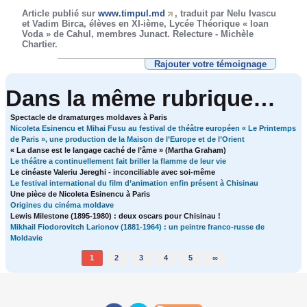
Article publié sur
www.timpul.md
, traduit par Nelu Ivascu
et Vadim Birca, élèves en XI-ième, Lycée Théorique « Ioan
Voda » de Cahul, membres Junact. Relecture - Michèle
Chartier.
Rajouter votre témoignage
Dans la même rubrique…
Spectacle de dramaturges moldaves à Paris
Nicoleta Esinencu et Mihai Fusu au festival de théâtre européen « Le Printemps
de Paris », une production de la Maison de l’Europe et de l’Orient
« La danse est le langage caché de l’âme » (Martha Graham)
Le théâtre a continuellement fait briller la flamme de leur vie
Le cinéaste Valeriu Jereghi - inconciliable avec soi-même
Le festival international du film d’animation enfin présent à Chisinau
Une pièce de Nicoleta Esinencu à Paris
Origines du cinéma moldave
Lewis Milestone (1895-1980) : deux oscars pour Chisinau !
Mikhail Fiodorovitch Larionov (1881-1964) : un peintre franco-russe de
Moldavie
1
2
3
4
5
∞