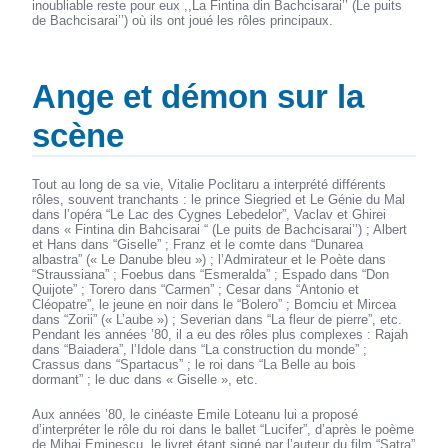
inoubliable reste pour eux ,,La Fintina din Bachcisarai’’ (Le puits
de Bachcisarai’’) où ils ont joué les rôles principaux.
Ange et démon sur la
scène
Tout au long de sa vie, Vitalie Poclitaru a interprété différents
rôles, souvent tranchants : le prince Siegried et Le Génie du Mal
dans l’opéra “Le Lac des Cygnes Lebedelor”, Vaclav et Ghirei
dans « Fintina din Bahcisarai “ (Le puits de Bachcisarai’’) ; Albert
et Hans dans “Giselle” ; Franz et le comte dans “Dunarea
albastra” (« Le Danube bleu ») ; l’Admirateur et le Poète dans
“Straussiana” ; Foebus dans “Esmeralda” ; Espado dans “Don
Quijote” ; Torero dans “Carmen” ; Cesar dans “Antonio et
Cléopatre”, le jeune en noir dans le “Bolero” ; Bomciu et Mircea
dans “Zorii” (« L’aube ») ; Severian dans “La fleur de pierre”, etc.
Pendant les années ’80, il a eu des rôles plus complexes : Rajah
dans “Baiadera”, l’Idole dans “La construction du monde” ;
Crassus dans “Spartacus” ; le roi dans “La Belle au bois
dormant” ; le duc dans « Giselle », etc.
Aux années ’80, le cinéaste Emile Loteanu lui a proposé
d’interpréter le rôle du roi dans le ballet “Lucifer”, d’après le poème
de Mihai Eminescu, le livret étant signé par l’auteur du film “Satra”