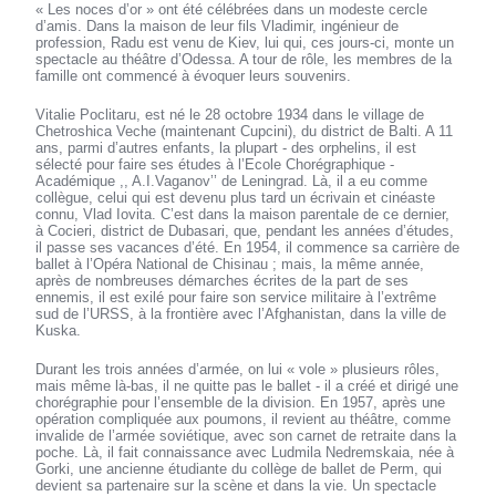
« Les noces d’or » ont été célébrées dans un modeste cercle
d’amis. Dans la maison de leur fils Vladimir, ingénieur de
profession, Radu est venu de Kiev, lui qui, ces jours-ci, monte un
spectacle au théâtre d’Odessa. A tour de rôle, les membres de la
famille ont commencé à évoquer leurs souvenirs.
Vitalie Poclitaru, est né le 28 octobre 1934 dans le village de
Chetroshica Veche (maintenant Cupcini), du district de Balti. A 11
ans, parmi d’autres enfants, la plupart - des orphelins, il est
sélecté pour faire ses études à l’Ecole Chorégraphique -
Académique ,, A.I.Vaganov’’ de Leningrad. Là, il a eu comme
collègue, celui qui est devenu plus tard un écrivain et cinéaste
connu, Vlad Iovita. C’est dans la maison parentale de ce dernier,
à Cocieri, district de Dubasari, que, pendant les années d’études,
il passe ses vacances d’été. En 1954, il commence sa carrière de
ballet à l’Opéra National de Chisinau ; mais, la même année,
après de nombreuses démarches écrites de la part de ses
ennemis, il est exilé pour faire son service militaire à l’extrême
sud de l’URSS, à la frontière avec l’Afghanistan, dans la ville de
Kuska.
Durant les trois années d’armée, on lui « vole » plusieurs rôles,
mais même là-bas, il ne quitte pas le ballet - il a créé et dirigé une
chorégraphie pour l’ensemble de la division. En 1957, après une
opération compliquée aux poumons, il revient au théâtre, comme
invalide de l’armée soviétique, avec son carnet de retraite dans la
poche. Là, il fait connaissance avec Ludmila Nedremskaia, née à
Gorki, une ancienne étudiante du collège de ballet de Perm, qui
devient sa partenaire sur la scène et dans la vie. Un spectacle