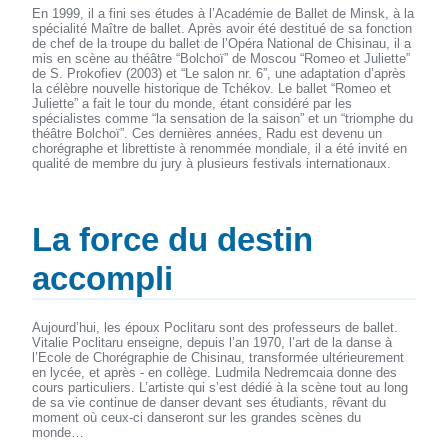
En 1999, il a fini ses études à l’Académie de Ballet de Minsk, à la
spécialité Maître de ballet. Après avoir été destitué de sa fonction
de chef de la troupe du ballet de l’Opéra National de Chisinau, il a
mis en scène au théâtre “Bolchoï” de Moscou “Romeo et Juliette”
de S. Prokofiev (2003) et “Le salon nr. 6”, une adaptation d’après
la célèbre nouvelle historique de Tchékov. Le ballet “Romeo et
Juliette” a fait le tour du monde, étant considéré par les
spécialistes comme “la sensation de la saison” et un “triomphe du
théâtre Bolchoï”. Ces dernières années, Radu est devenu un
chorégraphe et librettiste à renommée mondiale, il a été invité en
qualité de membre du jury à plusieurs festivals internationaux.
La force du destin
accompli
Aujourd’hui, les époux Poclitaru sont des professeurs de ballet.
Vitalie Poclitaru enseigne, depuis l’an 1970, l’art de la danse à
l’Ecole de Chorégraphie de Chisinau, transformée ultérieurement
en lycée, et après - en collège. Ludmila Nedremcaia donne des
cours particuliers. L’artiste qui s’est dédié à la scène tout au long
de sa vie continue de danser devant ses étudiants, rêvant du
moment où ceux-ci danseront sur les grandes scènes du
monde…