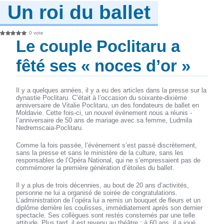
Un roi du ballet
0 vote
Le couple Poclitaru a
fêté ses « noces d’or »
Il y a quelques années, il y a eu des articles dans la presse sur la
dynastie Poclitaru. C’était à l’occasion du soixante-dixième
anniversaire de Vitalie Poclitaru, un des fondateurs de ballet en
Moldavie. Cette fois-ci, un nouvel évènement nous a réunis -
l’anniversaire de 50 ans de mariage avec sa femme, Ludmila
Nedremscaia-Poclitaru.
Comme la fois passée, l’événement s’est passé discrètement,
sans la presse et sans le ministère de la culture, sans les
responsables de l’Opéra National, qui ne s’empressaient pas de
commémorer la première génération d’étoiles du ballet.
Il y a plus de trois décennies, au bout de 20 ans d’activités,
personne ne lui a organisé de soirée de congratulations.
L’administration de l’opéra lui a remis un bouquet de fleurs et un
diplôme derrière les coulisses, immédiatement après son dernier
spectacle. Ses collègues sont restés consternés par une telle
attitude. Plus tard, il est revenu au théâtre : à 60 ans, il a joué