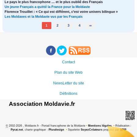
Le pays le plus francophone … et le plus oublié des Français
Un jeune Français a quitté la France pour la Moldavie
Florence Trouillet : « Ce qui est différent, c’est votre univers bilingue »
Les Moldaves et la Moldavie vus par les Français
1
2
3
4
∞
Contact
Plan du site Web
NewsLetter du site
Définitions
Association Moldavie.fr
©
2002-2026 , Moldavie.fr - Portail francophone de la Moldavie
•
Mentions légales
•
Réalisation :
Pyrat.net
, charte graphique :
Plusdesign
•
Squelette
SoyezCréateurs
propulsé par
SPIP