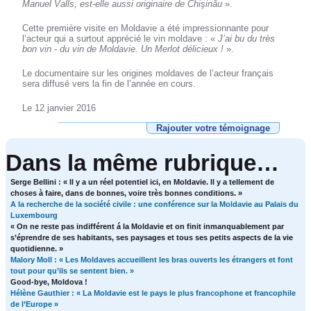
Manuel Valls, est-elle aussi originaire de Chişinău
».
Cette première visite en Moldavie a été impressionnante pour
l’acteur qui a surtout apprécié le vin moldave : «
J’ai bu du très
bon vin - du vin de Moldavie. Un Merlot délicieux !
».
Le documentaire sur les origines moldaves de l’acteur français
sera diffusé vers la fin de l’année en cours.
Le 12 janvier 2016
Rajouter votre témoignage
Dans la même rubrique…
Serge Bellini : « Il y a un réel potentiel ici, en Moldavie. Il y a tellement de
choses à faire, dans de bonnes, voire très bonnes conditions. »
A la recherche de la société civile : une conférence sur la Moldavie au Palais du
Luxembourg
« On ne reste pas indifférent á la Moldavie et on finit inmanquablement par
s’éprendre de ses habitants, ses paysages et tous ses petits aspects de la vie
quotidienne. »
Malory Moll : « Les Moldaves accueillent les bras ouverts les étrangers et font
tout pour qu’ils se sentent bien. »
Good-bye, Moldova !
Hélène Gauthier : « La Moldavie est le pays le plus francophone et francophile
de l’Europe »