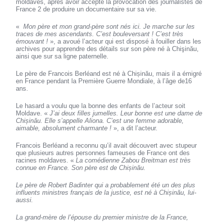
moldaves, après avoir accepté la provocation des journalistes de
France 2 de produire un documentaire sur sa vie.
«
Mon père et mon grand-père sont nés ici. Je marche sur les
traces de mes ascendants. C’est bouleversant ! C’est très
émouvant !
», a avoué l’acteur qui est disposé à fouiller dans les
archives pour apprendre des détails sur son père né à Chişinău,
ainsi que sur sa ligne paternelle.
Le père de Francois Berléand est né à Chișinău, mais il a émigré
en France pendant la Première Guerre Mondiale, à l’âge de16
ans.
Le hasard a voulu que la bonne des enfants de l’acteur soit
Moldave. «
J’ai deux filles jumelles. Leur bonne est une dame de
Chișinău. Elle s’appelle Aliona. C’est une femme adorable,
aimable, absolument charmante !
», a dit l’acteur.
Francois Berléand a reconnu qu’il avait découvert avec stupeur
que plusieurs autres personnes fameuses de France ont des
racines moldaves. «
La comédienne Zabou Breitman est très
connue en France. Son père est de Chișinău.
Le père de Robert Badinter qui a probablement été un des plus
influents ministres français de la justice, est né à Chișinău, lui-
aussi.
La grand-mère de l’épouse du premier ministre de la France,