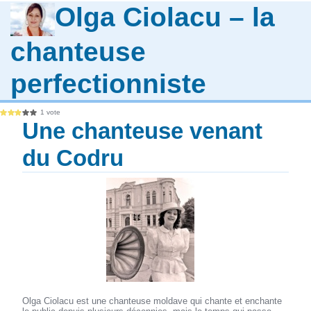
Olga Ciolacu – la
chanteuse
perfectionniste
1 vote
Une chanteuse venant
du Codru
Olga Ciolacu est une chanteuse moldave qui chante et enchante