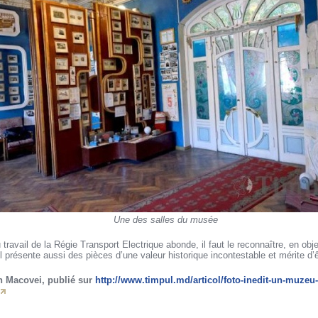
Une des salles du musée
travail de la Régie Transport Electrique abonde, il faut le reconnaître, en obj
l présente aussi des pièces d’une valeur historique incontestable et mérite d’ê
on Macovei, publié sur
http://www.timpul.md/articol/foto-inedit-un-muzeu