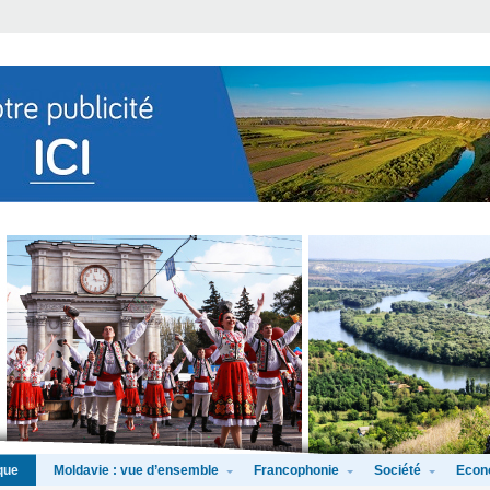
Moldavie : vue d’ensemble
Francophonie
Société
Econ
que