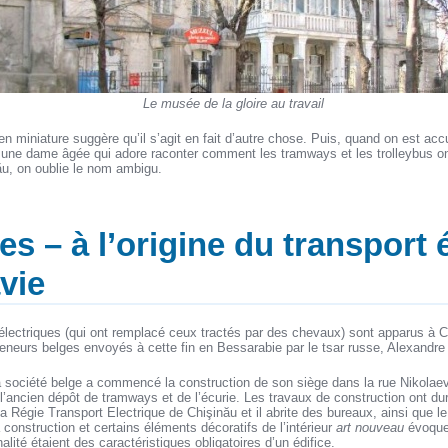
Le musée de la gloire au travail
 miniature suggère qu’il s’agit en fait d’autre chose. Puis, quand on est accuei
une dame âgée qui adore raconter comment les tramways et les trolleybus o
ău, on oublie le nom ambigu.
s – à l’origine du transport 
vie
lectriques (qui ont remplacé ceux tractés par des chevaux) sont apparus à C
eneurs belges envoyés à cette fin en Bessarabie par le tsar russe, Alexandre I
 société belge a commencé la construction de son siège dans la rue Nikolaevs
l’ancien dépôt de tramways et de l’écurie. Les travaux de construction ont du
la Régie Transport Electrique de Chişinău et il abrite des bureaux, ainsi que l
a construction et certains éléments décoratifs de l’intérieur
art nouveau
évoque
nalité étaient des caractéristiques obligatoires d’un édifice.