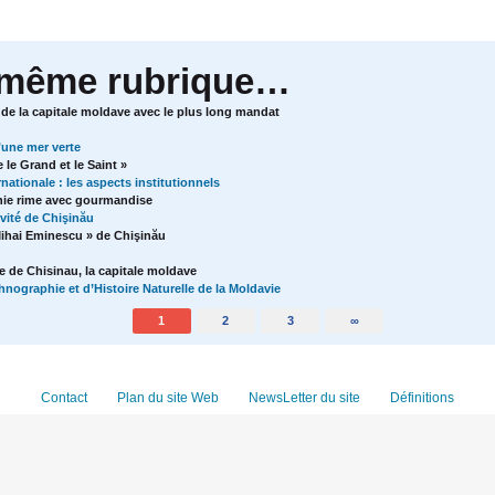
 même rubrique…
 de la capitale moldave avec le plus long mandat
’une mer verte
le Grand et le Saint »
rnationale : les aspects institutionnels
nie rime avec gourmandise
ivité de Chişinău
Mihai Eminescu » de Chişinău
re de Chisinau, la capitale moldave
nographie et d’Histoire Naturelle de la Moldavie
1
2
3
∞
Contact
Plan du site Web
NewsLetter du site
Définitions