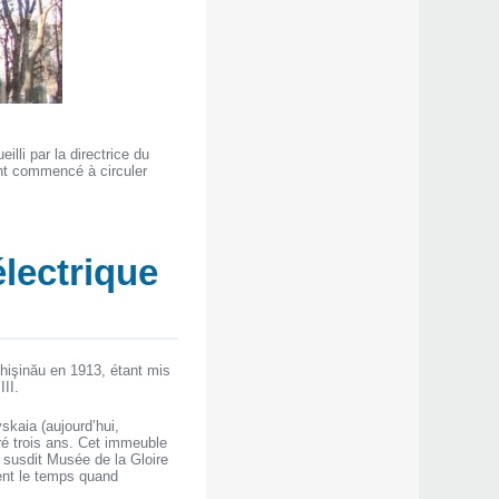
lli par la directrice du
nt commencé à circuler
électrique
hişinău en 1913, étant mis
II.
kaia (aujourd’hui,
ré trois ans. Cet immeuble
e susdit Musée de la Gloire
nt le temps quand