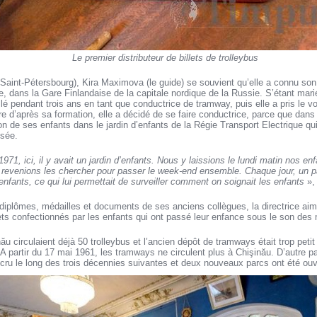
Le premier distributeur de billets de trolleybus
Saint-Pétersbourg), Kira Maximova (le guide) se souvient qu’elle a connu son f
e, dans la Gare Finlandaise de la capitale nordique de la Russie. S’étant marié
llé pendant trois ans en tant que conductrice de tramway, puis elle a pris le vo
re d’après sa formation, elle a décidé de se faire conductrice, parce que dans 
ption de ses enfants dans le jardin d’enfants de la Régie Transport Electrique qui
usée.
71, ici, il y avait un jardin d’enfants. Nous y laissions le lundi matin nos enf
 revenions les chercher pour passer le week-end ensemble. Chaque jour, un par
’enfants, ce qui lui permettait de surveiller comment on soignait les enfants
»,
 diplômes, médailles et documents de ses anciens collègues, la directrice aim
ts confectionnés par les enfants qui ont passé leur enfance sous le son des 
u circulaient déjà 50 trolleybus et l’ancien dépôt de tramways était trop petit
. A partir du 17 mai 1961, les tramways ne circulent plus à Chişinău. D’autre pa
cru le long des trois décennies suivantes et deux nouveaux parcs ont été ouv