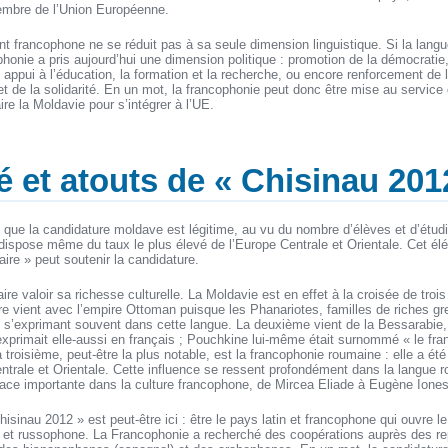
mbre de l’Union Européenne.
francophone ne se réduit pas à sa seule dimension linguistique. Si la langue 
honie a pris aujourd’hui une dimension politique : promotion de la démocratie
e, appui à l’éducation, la formation et la recherche, ou encore renforcement de
 de la solidarité. En un mot, la francophonie peut donc être mise au service 
re la Moldavie pour s’intégrer à l’UE.
é et atouts de « Chisinau 201
 que la candidature moldave est légitime, au vu du nombre d’élèves et d’étudi
dispose même du taux le plus élevé de l’Europe Centrale et Orientale. Cet él
ire » peut soutenir la candidature.
ire valoir sa richesse culturelle. La Moldavie est en effet à la croisée de trois
e vient avec l’empire Ottoman puisque les Phanariotes, familles de riches grec
, s’exprimant souvent dans cette langue. La deuxième vient de la Bessarabie, 
xprimait elle-aussi en français ; Pouchkine lui-même était surnommé « le fra
a troisième, peut-être la plus notable, est la francophonie roumaine : elle a é
ntrale et Orientale. Cette influence se ressent profondément dans la langue
ace importante dans la culture francophone, de Mircea Eliade à Eugène Ione
hisinau 2012 » est peut-être ici : être le pays latin et francophone qui ouvre l
e et russophone. La Francophonie a recherché des coopérations auprès des r