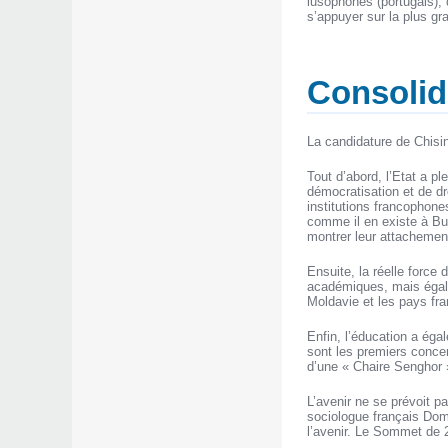
lusophones (portugais),
s’appuyer sur la plus gr
Consolid
La candidature de Chisi
Tout d’abord, l’Etat a pl
démocratisation et de dr
institutions francophones
comme il en existe à Buc
montrer leur attachement
Ensuite, la réelle force 
académiques, mais égale
Moldavie et les pays fr
Enfin, l’éducation a égal
sont les premiers concer
d’une « Chaire Senghor »
L’avenir ne se prévoit p
sociologue français Domi
l’avenir. Le Sommet de 