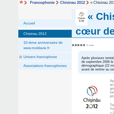
Francophonie
Chisinau 2012
« Chisinau 201
« Chi
Accueil
cœur de
Chisinau 2012
10-ième anniversaire de
0 vote
www.moldavie.fr
Univers francophone
Après plusieurs tenta
de septembre 2006 le
démographique (22 mill
Associations francophones
avant de rentrer au se
Ap
ac
go
lo
pr
To
Yo
« 