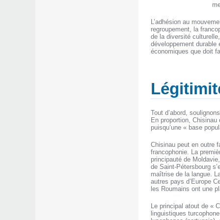
me
L’adhésion au mouvement 
regroupement, la francop
de la diversité culturell
développement durable et
économiques que doit fai
Légitimit
Tout d’abord, soulignons
En proportion, Chisinau 
puisqu’une « base popula
Chisinau peut en outre fa
francophonie. La premièr
principauté de Moldavie
de Saint-Pétersbourg s’e
maîtrise de la langue. L
autres pays d’Europe Ce
les Roumains ont une pl
Le principal atout de « C
linguistiques turcophon