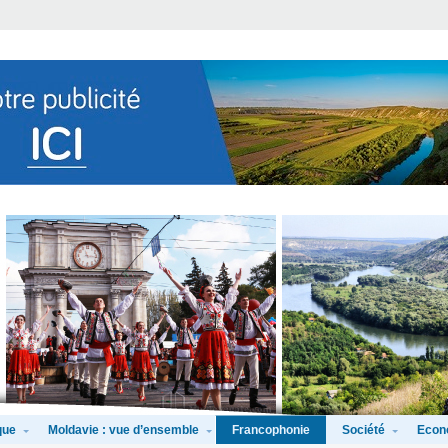
que
Moldavie : vue d’ensemble
Société
Econ
Francophonie