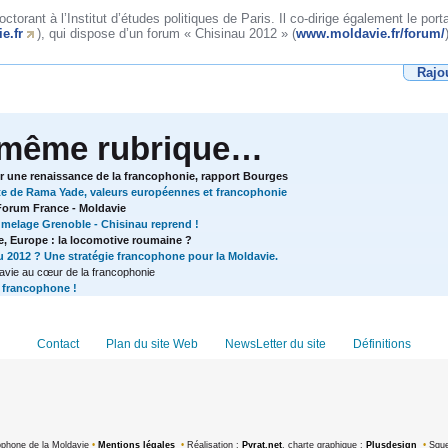
ctorant à l’Institut d’études politiques de Paris. Il co-dirige également le port
e.fr
), qui dispose d’un forum « Chisinau 2012 » (
www.moldavie.fr/forum/
Rajo
 même rubrique…
ur une renaissance de la francophonie, rapport Bourges
site de Rama Yade, valeurs européennes et francophonie
orum France - Moldavie
jumelage Grenoble - Chisinau reprend !
, Europe : la locomotive roumaine ?
u 2012 ? Une stratégie francophone pour la Moldavie.
davie au cœur de la francophonie
r francophone !
Contact
Plan du site Web
NewsLetter du site
Définitions
ophone de la Moldavie
•
Mentions légales
•
Réalisation :
Pyrat.net
, charte graphique :
Plusdesign
•
Sque