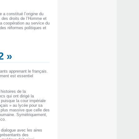
a constitué l’origine du
, des droits de l’Homme et
 la coopération au service du
des réformes politiques et
2 »
ants apprenant le français.
ément est essentiel
 histoires de la
s qui ont dirigé la
puisque la cour impériale
nçais » au lycée pour sa
té plus massive que celle des
 roumaine. Symétriquement,
sco.
e dialogue avec les aires
eprésentants des