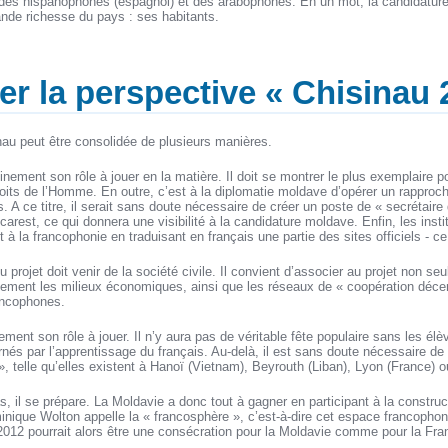
 des hispanophones (espagnol) et des arabophones. En un mot, la candidature
ande richesse du pays : ses habitants.
er la perspective « Chisinau 
nau peut être consolidée de plusieurs manières.
einement son rôle à jouer en la matière. Il doit se montrer le plus exemplaire 
oits de l’Homme. En outre, c’est à la diplomatie moldave d’opérer un rapproc
. A ce titre, il serait sans doute nécessaire de créer un poste de « secrétaire
arest, ce qui donnera une visibilité à la candidature moldave. Enfin, les insti
 à la francophonie en traduisant en français une partie des sites officiels - c
du projet doit venir de la société civile. Il convient d’associer au projet non se
ment les milieux économiques, ainsi que les réseaux de « coopération décent
ancophones.
ement son rôle à jouer. Il n’y aura pas de véritable fête populaire sans les élè
nés par l’apprentissage du français. Au-delà, il est sans doute nécessaire de 
, telle qu’elles existent à Hanoï (Vietnam), Beyrouth (Liban), Lyon (France) 
as, il se prépare. La Moldavie a donc tout à gagner en participant à la construc
nique Wolton appelle la « francosphère », c’est-à-dire cet espace francophone
2012 pourrait alors être une consécration pour la Moldavie comme pour la Fra