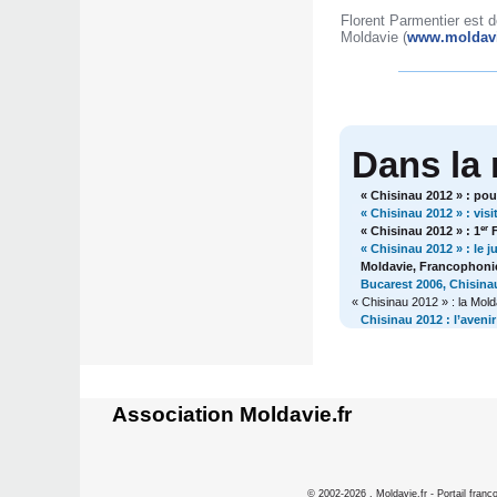
Florent Parmentier est do
Moldavie (
www.moldavi
Dans la
« Chisinau 2012 » : po
« Chisinau 2012 » : vi
er
« Chisinau 2012 » : 1
F
« Chisinau 2012 » : le 
Moldavie, Francophonie
Bucarest 2006, Chisina
« Chisinau 2012 » : la Mol
Chisinau 2012 : l’aveni
Association Moldavie.fr
©
2002-2026 , Moldavie.fr - Portail franc