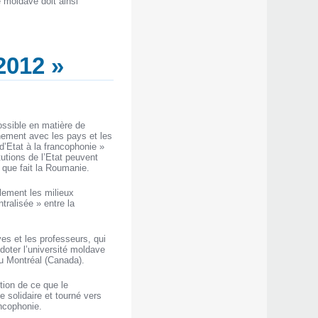
 moldave doit ainsi
2012 »
possible en matière de
hement avec les pays et les
 d’Etat à la francophonie »
tutions de l’Etat peuvent
e que fait la Roumanie.
ulement les milieux
ralisée » entre la
ves et les professeurs, qui
doter l’université moldave
ou Montréal (Canada).
tion de ce que le
 solidaire et tourné vers
ncophonie.