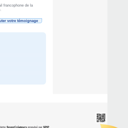
ail francophone de la
).
uter votre témoignage
lette
SoyezCréateurs
propulsé par
SPIP