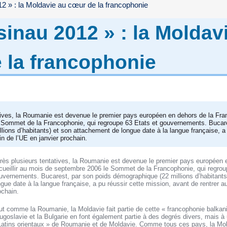
2 » : la Moldavie au cœur de la francophonie
sinau 2012 » : la Moldav
 la francophonie
tives, la Roumanie est devenue le premier pays européen en dehors de la Fran
 Sommet de la Francophonie, qui regroupe 63 Etats et gouvernements. Bucare
ions d’habitants) et son attachement de longue date à la langue française, a 
in de l’UE en janvier prochain.
rès plusieurs tentatives, la Roumanie est devenue le premier pays européen 
cueillir au mois de septembre 2006 le Sommet de la Francophonie, qui regrou
uvernements. Bucarest, par son poids démographique (22 millions d’habitants
ngue date à la langue française, a pu réussir cette mission, avant de rentrer au
ochain.
ut comme la Roumanie, la Moldavie fait partie de cette « francophonie balkaniq
ugoslavie et la Bulgarie en font également partie à des degrés divers, mais à
Latins orientaux » de Roumanie et de Moldavie. Comme tous ces pays, la Mol