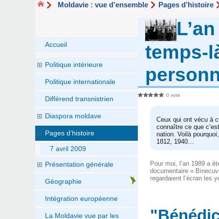
Moldavie : vue d’ensemble
Pages d’histoire
L’an
Accueil
temps-l
Politique intérieure
personn
Politique internationale
0 vote
Différend transnistrien
Diaspora moldave
Ceux qui ont vécu à c
connaître ce que c’est
Pages d’histoire
nation. Voilà pourquoi
1812, 1940…
7 avril 2009
Pour moi, l’an 1989 a é
Présentation générale
documentaire « Binecuvân
regardaient l’écran les 
Géographie
Intégration européenne
"Bénédict
La Moldavie vue par les