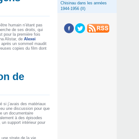
Chisinau dans les années
1944-1956 (II)
’être humain n’étant pas
erche de ses droits, qui
st pour la première fois
na Alistar, de
Alexei
ler après un sommeil maudit
breuses copies du film dont
ion de
 si j’avais des matériaux
s eu une discussion pour que
ire un documentaire
également à des épisodes
 un support intérieur pour
une strate de la vie