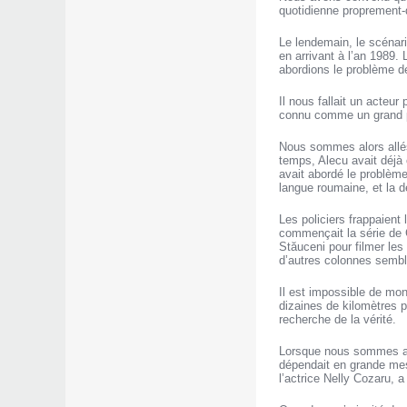
quotidienne proprement-di
Le lendemain, le scénari
en arrivant à l’an 1989.
abordions le problème de
Il nous fallait un acteur
connu comme un grand pa
Nous sommes alors allés à
temps, Alecu avait déjà
avait abordé le problème
langue roumaine, et la d
Les policiers frappaient
commençait la série de 
Stăuceni pour filmer les
d’autres colonnes sembla
Il est impossible de mon
dizaines de kilomètres po
recherche de la vérité.
Lorsque nous sommes arriv
dépendait en grande mesu
l’actrice Nelly Cozaru, a