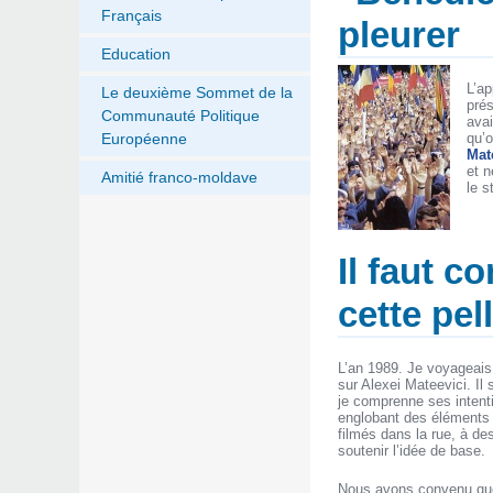
Français
pleurer
Education
L’ap
Le deuxième Sommet de la
prés
Communauté Politique
avai
qu’o
Européenne
Mat
et n
Amitié franco-moldave
le s
Il faut c
cette pel
L’an 1989. Je voyageais
sur Alexei Mateevici. I
je comprenne ses intenti
englobant des éléments d
filmés dans la rue, à de
soutenir l’idée de base.
Nous avons convenu que l