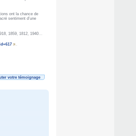
ions ont la chance de
sacré sentiment d’une
 1918, 1859, 1812, 1940…
id=617
.
uter votre témoignage