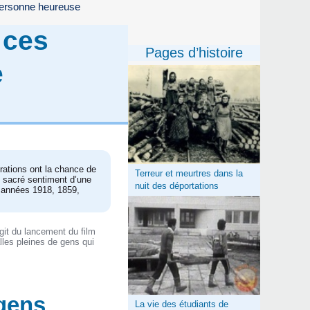
 personne heureuse
 ces
Pages d’histoire
e
rations ont la chance de
Terreur et meurtres dans la
s sacré sentiment d’une
nuit des déportations
x années 1918, 1859,
git du lancement du film
lles pleines de gens qui
 gens
La vie des étudiants de