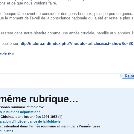
ns et ce que nous voulons faire.
te époque-là peuvent se considérer des gens heureux, puisque peu de générat
ue le moment de l’éveil de la conscience nationale qui a été et reste le plus 
89 restera dans notre histoire comme une année cruciale, pareille aux années
, publié sur
http://natura.md/index.php?module=articles&act=show&c=8&
vie.fr
Rajo
 même rubrique…
a Shoah roumaine et moldave
s la nuit des déportations
 Chisinau dans les années 1944-1956 (II)
laration d’Indépendance de la Moldavie
nts : intendant dans l’armée roumaine et marin dans l’armée russe
munistes