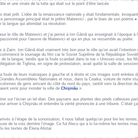
te et une strate de la lutte qui était sur le point d’être lancée.
o était prêt. L’idée de la renaissance nationale y était fondamentale, évoquant
 Le personnage principal était le prêtre Mateevici ; par le biais de son poème
«
 la langue qui attendait sa résolution.
 pour le rôle de Mateevici et j’ai pensé à Ion Găină qui enseignait à l’époque à 
ssionné pour l’œuvre de Mateevici et qui en plus se ressemble au poète.
 Zaim. Ion Găină était vraiment très bon pour le rôle qu’on avait l’intention de
 commencé le tournage du film car le Soviet Suprême de la République Soviét
 de la langue, tandis que la foule scandait dans la rue « Unissez-vous, les Mo
élégation de Tighina, en signe de protestation, avait quitté la salle de sessio
 la foule de leurs matraques à gauche et à droite et ces images sont entrées da
Grandes Assemblées Nationales et nous, dans la Ceaika, voiture de notre stud
 colonnes de gens arrivant du côté du nord du pays, tantôt vers la direction du
ient venir pour inonder la ville de
Chişinău
.
trer sur l’écran un tel élan. Des paysans aux plantes des pieds calleuses par
ur arriver à Chişinău et entendre la vérité prononcée à une tribune. C’était ça, 
és à l’étape de la sonorisation, il nous fallait quelqu’un pour lire les textes
re de la voix derrière l’image. Ce fut Alecu qui a lu lui-même les textes mas
 lu les textes de Elena Alistar.