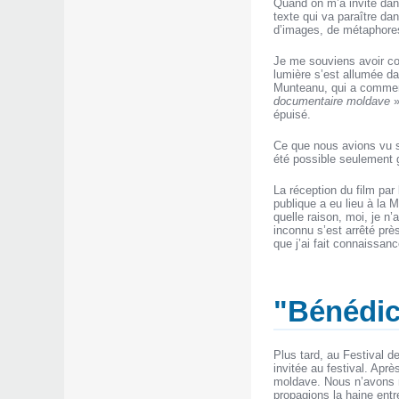
Quand on m’a invité dans
texte qui va paraître dan
d’images, de métaphores
Je me souviens avoir co
lumière s’est allumée dan
Munteanu, qui a commenc
documentaire moldave
»
épuisé.
Ce que nous avions vu su
été possible seulement g
La réception du film par
publique a eu lieu à la 
quelle raison, moi, je n’
inconnu s’est arrêté prè
que j’ai fait connaissan
"Bénédic
Plus tard, au Festival d
invitée au festival. Apr
moldave. Nous n’avons r
propagions la haine entre