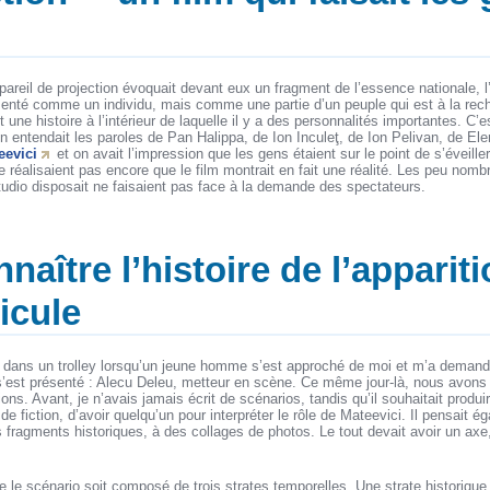
pareil de projection évoquait devant eux un fragment de l’essence nationale, l
enté comme un individu, mais comme une partie d’un peuple qui est à la rech
t une histoire à l’intérieur de laquelle il y a des personnalités importantes. C’e
n entendait les paroles de Pan Halippa, de Ion Inculeţ, de Ion Pelivan, de Ele
eevici
et on avait l’impression que les gens étaient sur le point de s’éveil
e réalisaient pas encore que le film montrait en fait une réalité. Les peu nom
tudio disposait ne faisaient pas face à la demande des spectateurs.
onnaître l’histoire de l’apparit
licule
 dans un trolley lorsqu’un jeune homme s’est approché de moi et m’a demandé
l s’est présenté : Alecu Deleu, metteur en scène. Ce même jour-là, nous avon
ons. Avant, je n’avais jamais écrit de scénarios, tandis qu’il souhaitait produ
e fiction, d’avoir quelqu’un pour interpréter le rôle de Mateevici. Il pensait 
s fragments historiques, à des collages de photos. Le tout devait avoir un axe,
e scénario soit composé de trois strates temporelles. Une strate historique, 