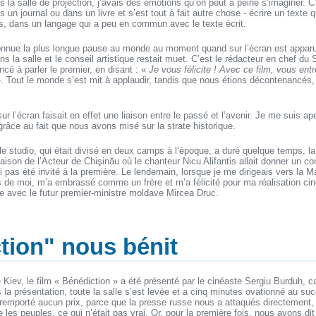
 la salle de projection, j’avais des émotions qu’on peut à peine s’imaginer. C
s un journal ou dans un livre et s’est tout à fait autre chose - écrire un texte 
, dans un langage qui a peu en commun avec le texte écrit.
nnue la plus longue pause au monde au moment quand sur l’écran est apparue l
s la salle et le conseil artistique restait muet. C’est le rédacteur en chef du 
é à parler le premier, en disant : «
Je vous félicite ! Avec ce film, vous ent
. Tout le monde s’est mit à applaudir, tandis que nous étions décontenancés
r l’écran faisait en effet une liaison entre le passé et l’avenir. Je me suis a
râce au fait que nous avons misé sur la strate historique.
 le studio, qui était divisé en deux camps à l’époque, a duré quelque temps, l
Maison de l’Acteur de Chişinău où le chanteur Nicu Alifantis allait donner un c
ai pas été invité à la première. Le lendemain, lorsque je me dirigeais vers la 
s de moi, m’a embrassé comme un frère et m’a félicité pour ma réalisation ci
ce avec le futur premier-ministre moldave Mircea Druc.
tion" nous bénit
e Kiev, le film « Bénédiction » a été présenté par le cinéaste Sergiu Burduh, c
ès la présentation, toute la salle s’est levée et a cinq minutes ovationné au s
emporté aucun prix, parce que la presse russe nous a attaqués directement,
 les peuples, ce qui n’était pas vrai. Or, pour la première fois, nous avons di