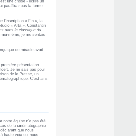
’est une chose - écrire un
qui paraîtra sous la forme
’inscription « Fin », la
Studio « Arta », Constantin
rez dans la classique du
, moi-même, je me sentais
perçu que ce miracle avait
a première présentation
oncert. Je ne sais pas pour
Maison de la Presse, un
nématographique. C’est ainsi
ar notre équipe n’a pas été
uccès de la cinématographie
 déclarant que nous
t à haute voix qui nous