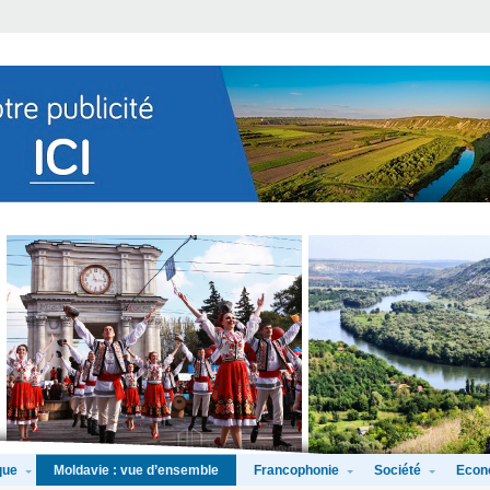
que
Francophonie
Société
Econ
Moldavie : vue d’ensemble