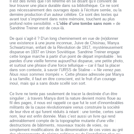
Il est des livres que l’on referme en se disant qu’il convient de
leur trouver une place durable dans sa bibliothèque. Ce ne sont
pas nécessairement des ouvrages épais à l’écriture serrée, ou la
dernière production d’un auteur célèbre. Ce sont des textes qui
avant tout s’impriment dans notre mémoire, touchent au plus
profond notre sensibilité. «
L’idée d’une tombe sans nom
» de
Sandrine Treiner est de ceux-là.
De quoi s’agit-il ? D’un long cheminement en vue de (re)donner
une existence à une jeune inconnue, Juive de Chisinau, Manya
Schwartzman, enfant de la Révolution de 1917, mystérieusement
disparue en 1937 en Union Soviétique. Sandrine Treiner engage
cette longue marche à partir d’un point de départ improbable : les
paroles d’une vieille femme aujourd’hui disparue, une petite photo,
et surtout une phrase d’une force tellurique – car il faut la placer
dans son contexte, à savoir l’URSS de Staline - «
Ne venez pas.
Nous nous sommes trompés
». Cette phrase adressée par Manya
à sa famille, il faut en être conscient, est le fruit d’un courage
inouï, mais qui a sans doute scellé son sort.
Ce livre ne tente pas seulement de tracer la destinée d’un être
singulier ; à travers Manya dont la nature devient moins floue au
fil des pages, il nous est rappelé ce que fut le sort d’innombrables
militants de la cause révolutionnaire venus construire la société
de leur rêve et qui furent réduits à néant : une tombe, certes sans
nom, leur est enfin donnée. Mais c’est aussi un livre qui rend
admirablement compte de la topographie mutante d’une ville :
destructions de bâtiments, nouveaux tracés de voies, ou
simplement modifications de la dénomination de ces voies au gré