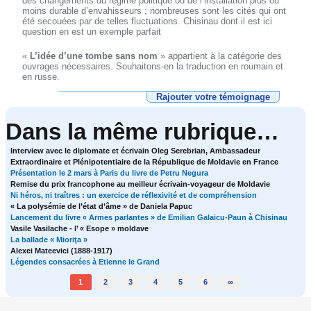
des changements du régime politique ou de l’installation plus ou
moins durable d’envahisseurs ; nombreuses sont les cités qui ont
été secouées par de telles fluctuations. Chisinau dont il est ici
question en est un exemple parfait
«
L’idée d’une tombe sans nom
» appartient à la catégorie des
ouvrages nécessaires. Souhaitons-en la traduction en roumain et
en russe.
Rajouter votre témoignage
Dans la même rubrique…
Interview avec le diplomate et écrivain Oleg Serebrian, Ambassadeur
Extraordinaire et Plénipotentiaire de la République de Moldavie en France
Présentation le 2 mars à Paris du livre de Petru Negura
Remise du prix francophone au meilleur écrivain-voyageur de Moldavie
Ni héros, ni traîtres : un exercice de réflexivité et de compréhension
« La polysémie de l’état d’âme » de Daniela Papuc
Lancement du livre « Armes parlantes » de Emilian Galaicu-Paun à Chisinau
Vasile Vasilache - l’ « Esope » moldave
La ballade « Mioriţa »
Alexei Mateevici (1888-1917)
Légendes consacrées à Etienne le Grand
1
2
3
4
5
6
∞