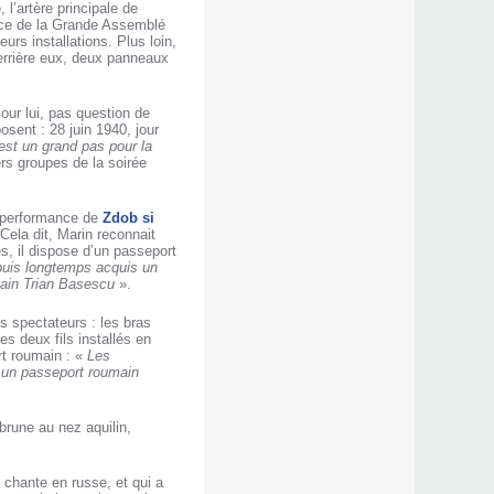
l’artère principale de
lace de la Grande Assemblé
rs installations. Plus loin,
errière eux, deux panneaux
our lui, pas question de
osent : 28 juin 1940, jour
est un grand pas pour la
rs groupes de la soirée
a performance de
Zdob si
Cela dit, Marin reconnait
, il dispose d’un passeport
puis longtemps acquis un
main Trian Basescu
».
s spectateurs : les bras
es deux fils installés en
rt roumain : «
Les
s un passeport roumain
brune au nez aquilin,
 chante en russe, et qui a