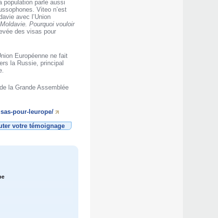
 population parle aussi
russophones. Viteo n’est
ldavie avec l’Union
Moldavie. Pourquoi vouloir
levée des visas pour
Union Européenne ne fait
rs la Russie, principal
e.
ce de la Grande Assemblée
isas-pour-leurope/
uter votre témoignage
pe