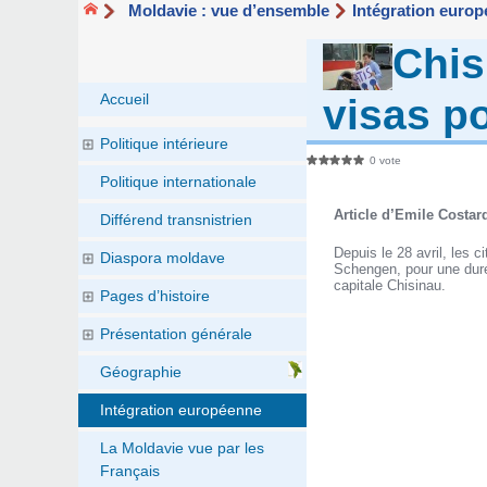
Moldavie : vue d’ensemble
Intégration euro
Chis
Accueil
visas p
Politique intérieure
0 vote
Politique internationale
Article d’Emile Costa
Différend transnistrien
Depuis le 28 avril, les 
Diaspora moldave
Schengen, pour une durée
capitale Chisinau.
Pages d’histoire
Présentation générale
Géographie
Intégration européenne
La Moldavie vue par les
Français