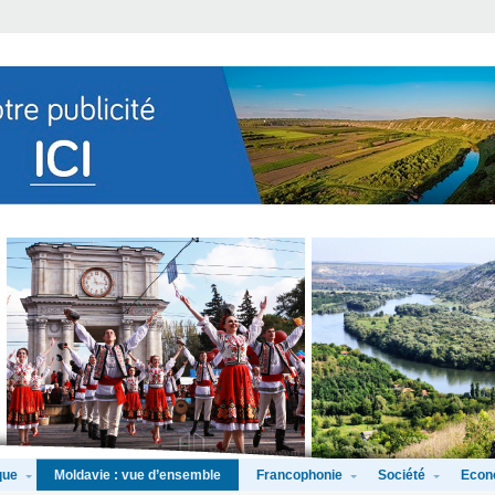
que
Francophonie
Société
Econ
Moldavie : vue d’ensemble