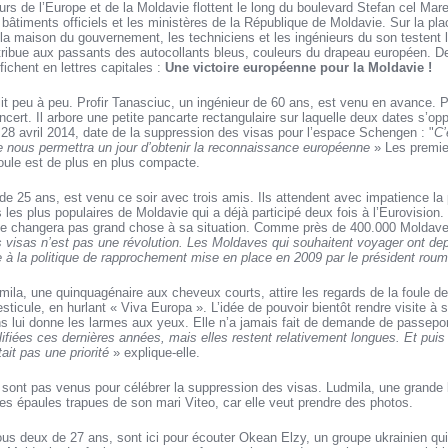
s de l’Europe et de la Moldavie flottent le long du boulevard Stefan cel Mare, 
 bâtiments officiels et les ministères de la République de Moldavie. Sur la p
la maison du gouvernement, les techniciens et les ingénieurs du son testent leu
tribue aux passants des autocollants bleus, couleurs du drapeau européen. D
fichent en lettres capitales :
Une victoire européenne pour la Moldavie !
it peu à peu. Profir Tanasciuc, un ingénieur de 60 ans, est venu en avance. P
cert. Il arbore une petite pancarte rectangulaire sur laquelle deux dates s’opp
 28 avril 2014, date de la suppression des visas pour l’espace Schengen : "
C’
 nous permettra un jour d’obtenir la reconnaissance européenne
» Les premie
oule est de plus en plus compacte.
de 25 ans, est venu ce soir avec trois amis. Ils attendent avec impatience l
 les plus populaires de Moldavie qui a déjà participé deux fois à l’Eurovision. 
ne changera pas grand chose à sa situation. Comme près de 400.000 Moldaves
 visas n’est pas une révolution. Les Moldaves qui souhaitent voyager ont de
 à la politique de rapprochement mise en place en 2009 par le président rou
dmila, une quinquagénaire aux cheveux courts, attire les regards de la foule de
gesticule, en hurlant « Viva Europa ». L’idée de pouvoir bientôt rendre visite à s
s lui donne les larmes aux yeux. Elle n’a jamais fait de demande de passepo
ifiées ces dernières années, mais elles restent relativement longues. Et pui
tait pas une priorité
» explique-elle.
 sont pas venus pour célébrer la suppression des visas. Ludmila, une grande 
les épaules trapues de son mari Viteo, car elle veut prendre des photos.
us deux de 27 ans, sont ici pour écouter Okean Elzy, un groupe ukrainien qui