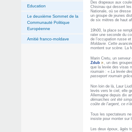
Des drapeaux aux couleur
Education
Chisinau qui dessert les
Nationale, où se dresse 
un groupe de jeunes dis
Le deuxième Sommet de la
de six mètres de haut af
Communauté Politique
Européenne
19h00, la place se rempl
rater une seconde du con
Amitié franco-moldave
de l’occupation russe et
Moldavie. Cette avancée
montent sur scène. La f
Marin Cretu, un serveur 
Zdub
, un des groupes
que la levée des visas 
roumain : «
La levée des
passeport roumain grâce
Non loin de là, Laur Liu
levés vers le ciel, elle 
Allemagne depuis dix an
démarches ont été simpl
coûte de l’argent, ce n’é
Tous les spectateurs ne
insiste pour monter sur 
Les deux époux, âgés to