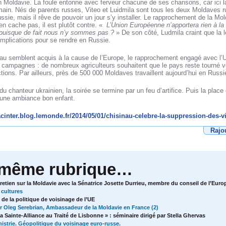
n Moldavie. La foule entonne avec ferveur chacune de ses chansons, car ici la
umain. Nés de parents russes, Viteo et Luidmila sont tous les deux Moldaves 
ssie, mais il rêve de pouvoir un jour s’y installer. Le rapprochement de la Mo
n cache pas, il est plutôt contre. «
L’Union Européenne n’apportera rien à la 
e puisque de fait nous n’y sommes pas ?
» De son côté, Ludmila craint que la 
omplications pour se rendre en Russie.
inau semblent acquis à la cause de l’Europe, le rapprochement engagé avec l’
 campagnes : de nombreux agriculteurs souhaitent que le pays reste tourné ve
tions. Par ailleurs, près de 500 000 Moldaves travaillent aujourd’hui en Russi
du chanteur ukrainien, la soirée se termine par un feu d’artifice. Puis la pla
 une ambiance bon enfant.
cinter.blog.lemonde.fr/2014/05/01/chisinau-celebre-la-suppression-des-v
Rajo
 même rubrique…
etien sur la Moldavie avec la Sénatrice Josette Durrieu, membre du conseil de l’Euro
 cultures
de la politique de voisinage de l’UE
r Oleg Serebrian, Ambassadeur de la Moldavie en France (2)
la Sainte-Alliance au Traité de Lisbonne » : séminaire dirigé par Stella Ghervas
nistrie. Géopolitique du voisinage euro-russe.