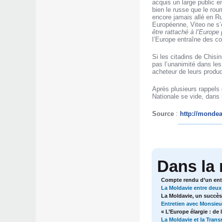
acquis un large public e
bien le russe que le ro
encore jamais allé en Ru
Européenne, Viteo ne s’e
être rattaché à l’Europ
l’Europe entraîne des c
Si les citadins de Chis
pas l’unanimité dans les
acheteur de leurs produc
Après plusieurs rappels 
Nationale se vide, dans
Source
:
http://mondea
Dans la
Compte rendu d’un entr
La Moldavie entre deux
La Moldavie, un succès 
Entretien avec Monsieu
« L’Europe élargie : de 
La Moldavie et la Trans