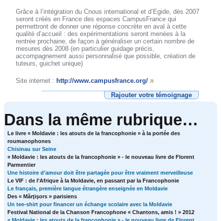
Grâce à l’intégration du Cnous international et d’Egide, dès 2007
seront créés en France des espaces CampusFrance qui
permettront de donner une réponse concrète en aval à cette
qualité d’accueil : des expérimentations seront menées à la
rentrée prochaine, de façon à généraliser un certain nombre de
mesures dès 2008 (en particulier guidage précis,
accompagnement aussi personnalisé que possible, création de
tuteurs, guichet unique)
Site internet :
http://www.campusfrance.org/
Rajouter votre témoignage
Dans la même rubrique…
Le livre « Moldavie : les atouts de la francophonie » à la portée des
roumanophones
Chisinau sur Seine
« Moldavie : les atouts de la francophonie » - le nouveau livre de Florent
Parmentier
Une histoire d’amour doit être partagée pour être vraiment merveilleuse
Le VIF : de l’Afrique à la Moldavie, en passant par la Francophonie
Le français, première langue étrangère enseignée en Moldavie
Des « Mărţişors » parisiens
Un tee-shirt pour financer un échange scolaire avec la Moldavie
Festival National de la Chanson Francophone « Chantons, amis ! » 2012
« Moldavie : les atouts de la francophonie » - le nouveau livre de Florent