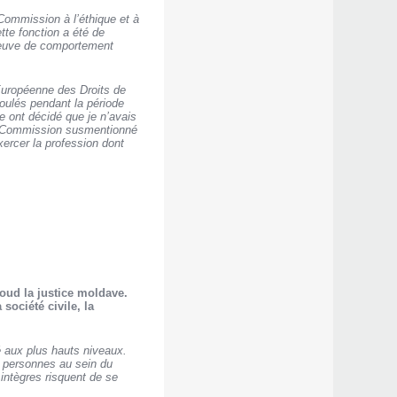
Commission à l’éthique et à
tte fonction a été de
 preuve de comportement
 Européenne des Droits de
roulés pendant la période
e ont décidé que je n’avais
à la Commission susmentionné
xercer la profession dont
moud la justice moldave.
ociété civile, la
é aux plus hauts niveaux.
s personnes au sein du
 intègres risquent de se