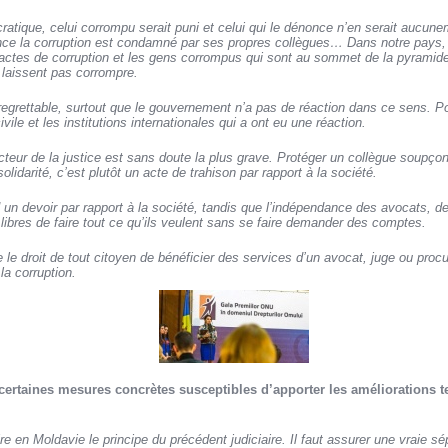
tique, celui corrompu serait puni et celui qui le dénonce n’en serait aucune
nce la corruption est condamné par ses propres collègues… Dans notre pays
s actes de corruption et les gens corrompus qui sont au sommet de la pyramide
laissent pas corrompre.
 regrettable, surtout que le gouvernement n’a pas de réaction dans ce sens. Po
ivile et les institutions internationales qui a ont eu une réaction.
cteur de la justice est sans doute la plus grave. Protéger un collègue soupço
solidarité, c’est plutôt un acte de trahison par rapport à la société.
un devoir par rapport à la société, tandis que l’indépendance des avocats, d
t libres de faire tout ce qu’ils veulent sans se faire demander des comptes.
e le droit de tout citoyen de bénéficier des services d’un avocat, juge ou proc
a corruption.
certaines mesures concrètes susceptibles d’apporter les améliorations 
uire en Moldavie le principe du précédent judiciaire. Il faut assurer une vraie 