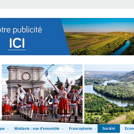
que
Moldavie : vue d’ensemble
Francophonie
Econ
Société