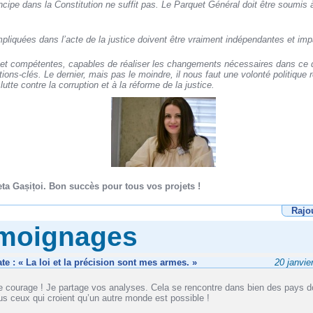
incipe dans la Constitution ne suffit pas. Le Parquet Général doit être soumis 
impliquées dans l’acte de la justice doivent être vraiment indépendantes et impa
et compétentes, capables de réaliser les changements nécessaires dans ce 
ions-clés. Le dernier, mais pas le moindre, il nous faut une volonté politique 
utte contre la corruption et à la réforme de la justice.
eta Gașițoi. Bon succès pour tous vos projets !
Rajo
émoignages
ate : « La loi et la précision sont mes armes. »
20 janvie
re courage ! Je partage vos analyses. Cela se rencontre dans bien des pays do
us ceux qui croient qu’un autre monde est possible !