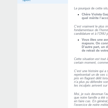
Le pourquoi de cette situ
Chère Violeta Gaș
quel mérite l’acc
C’est vraiment le plus i
fondamentaux de l’homme
candidature et à l’ONU p
Vous êtes une av
majeure. On conna
D’autre part, un
de retrait de vot
Cette situation est tout
certain moment, comme 
C’est une histoire qui a
représentait un de ses c
pris en flagrant délit l
n’a plus pu défendre son
les inculpés arrivent su
Moi, je suis devenue l’a
que notre famille a été
en faire cas. En général
l’exercice de notre métie