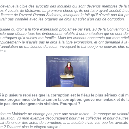
 devenue la cible des avocats des inculpés qui sont devenus membres de la 
 des Avocats de Moldavie. La première chose qu’ils ont faite ayant accédé à ce
a licence de l’avocat Roman Zadoinov, invoquant le fait qu’il n’avait pas fait
’avait pas coopéré avec les organes de droit au sujet d’un cas de corruption.
 guidée du droit à la libre expression proclamée par l’art. 10 de la Convention
ticle pour décrire tous les événements relatifs à cette situation qui se sont dé
s attaques qu’a subies ma famille. Mais les avocats concernés par mon articl
, implicitement- je n’avais pas le droit à la libre expression, et ont demandé 
’annulation de ma licence d’avocat, invoquant le fait que je ne pouvais plus e
ée ».
 à plusieurs reprises que la corruption est le fléau le plus sérieux qui 
ux programmes de lutte contre la corruption, gouvernementaux et de la s
ote pas des changements visibles. Pourquoi ?
uption en Moldavie ne change pas pour une seule raison – le manque de volont
 situation, vu mon exemple décourageant pour mes collègues et pour d’autre
it dénoncer des actes de corruption, si la société civile voit que les avocats
e ? D’autant plus le citoyen simple !