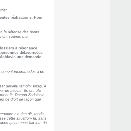
rder.
entes réalisations. Pour
ns la défense des droits
ui ont soumis ma
dossiers à résonance
s personnes défavorisées.
e Moldavie une demande
 deviennent incommodes à un
st devenu témoin, lorsqu’il
ar un avocat. Ils ont été
 moment-là, Roman Zadoinov
nes de droit de façon que
rsonne n’a rien dit, tandis
é cette situation- là, sans
aces qu’on nous fait lors de