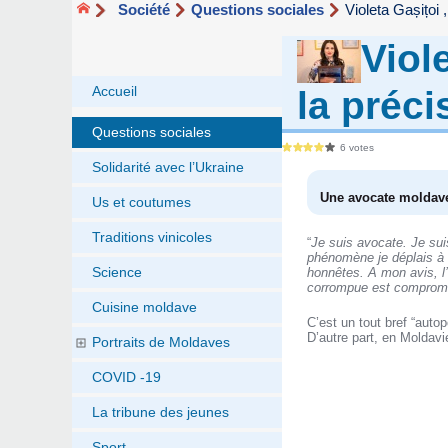
Société
Questions sociales
Violeta Gașițoi 
Viole
Accueil
la préc
Questions sociales
6 votes
Solidarité avec l’Ukraine
Une avocate moldave, 
Us et coutumes
Traditions vinicoles
“
Je suis avocate. Je suis
phénomène je déplais à 
Science
honnêtes. A mon avis, l
corrompue est compromi
Cuisine moldave
C’est un tout bref “auto
D’autre part, en Moldavi
Portraits de Moldaves
COVID -19
La tribune des jeunes
Sport