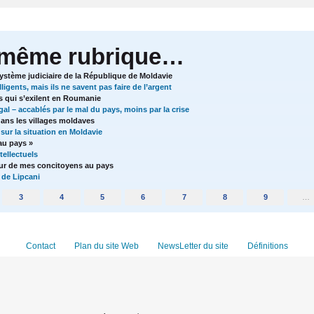
 même rubrique…
système judiciaire de la République de Moldavie
igents, mais ils ne savent pas faire de l’argent
 qui s’exilent en Roumanie
l – accablés par le mal du pays, moins par la crise
ans les villages moldaves
sur la situation en Moldavie
au pays »
tellectuels
our de mes concitoyens au pays
 de Lipcani
3
4
5
6
7
8
9
…
Contact
Plan du site Web
NewsLetter du site
Définitions