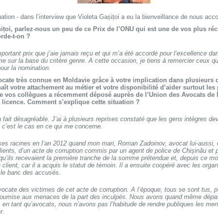
ation - dans l’interview que Violeta Gașițoi a eu la bienveillance de nous acco
ițoi, parlez-nous un peu de ce Prix de l’ONU qui est une de vos plus réc
orde-t-on ?
mportant prix que j’aie jamais reçu et qui m’a été accordé pour l’excellence da
 sur la base du critère genre. A cette occasion, je tiens à remercier ceux q
our la nomination.
ocate très connue en Moldavie grâce à votre implication dans plusieurs 
ît votre attachement au métier et votre disponibilité d’aider surtout le
 de vos collègues a récemment déposé auprès de l’Union des Avocats d
re licence. Comment s’explique cette situation ?
 à fait désagréable. J’ai à plusieurs reprises constaté que les gens intègres
c’est le cas en ce qui me concerne.
 ses racines en l’an 2012 quand mon mari, Roman Zadoinov, avocat lui-aussi, e
lients, d’un acte de corruption commis par un agent de police de Chișinău et p
orsqu’ils recevaient la première tranche de la somme prétendue et, depuis ce
 client, car il a acquis le statut de témoin. Il a ensuite coopéré avec les orga
r le banc des accusés.
vocate des victimes de cet acte de corruption. A l’époque, tous se sont tus, pe
 soumise aux menaces de la part des inculpés. Nous avons quand même dépass
, en tant qu’avocats, nous n’avons pas l’habitude de rendre publiques les men
r.