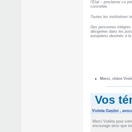
l’Etat – proclamer ce pr
convoitée.
Toutes les institutions 
Des personnes intègres 
désignées dans les posit
européens destinés à la l
Merci, chère Viol
Vos t
Violeta Gașițoi , avoc
Merci Violéta pour vot
encourage ainsi que to