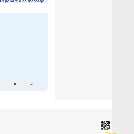
Répondre à ce message
18
∞