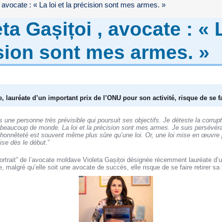
, avocate : « La loi et la précision sont mes armes. »
ta Gașițoi , avocate : « L
ision sont mes armes. »
lauréate d’un important prix de l’ONU pour son activité, risque de se fai
 une personne très prévisible qui poursuit ses objectifs. Je déteste la corrupt
beaucoup de monde. La loi et la précision sont mes armes. Je suis persévéra
’honnêteté est souvent même plus sûre qu’une loi. Or, une loi mise en œuvre
se dès le début
.”
portrait” de l’avocate moldave Violeta Gașițoi désignée récemment lauréate d’
e, malgré qu’elle soit une avocate de succès, elle risque de se faire retirer s