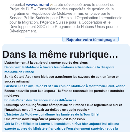
Le portail
www.din.md
a été développé avec le support du
Projet de l’UE « Consolidation des capacités de gestion de la
migration en République de Moldavie », mis en place par le
Service Public Suédois pour l’Emploi, l’Organisation Internationale
pour la Migration, l’Agence Suisse pour la Coopération et le
Développement SDC et le Programme de Nations Unies pour le
Développement.
Rajouter votre témoignage
Dans la même rubrique…
L’attachement à la patrie qui ramène auprès des siens
Découvrez la Moldavie à travers les créations artisanales de la diaspora
moldave en France
Sur la Côte d’Azur, une Moldave transforme les saveurs de son enfance en
succès artisanal
Gustosel-Les Saveurs de l’Est : un coin de Moldavie à Montereau-Fault-Yonne
Bonne nouvelle pour la diaspora - la France reconnait les permis de conduire
moldaves
Edineț-Paris : des distances et des différences
Dumitrița Sandu, ingénieure aérospatiale en France : « Je regardais le ciel et
j’imaginais ce qu’il y avait au-delà de ce que je voyais »
L’histoire du Moldave qui allume les lumières de la Tour Eiffel
Une affaire dont l’ingrédient principal est la passion
Voir la Tour Eiffel et le Louvre lui semblait un rêve hier, aujourd’hui elle est
experte auprès du Ministère français de l’enseignement supérieur et de la