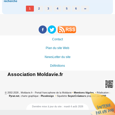
recherche
1
2
3
4
5
6
∞
Contact
Plan du site Web
NewsLetter du site
Définitions
Association Moldavie.fr
©
2002-2026 , Moldavie.fr - Portail francophone de la Moldavie
•
Mentions légales
•
Réalisation :
Pyrat.net
, charte graphique :
Plusdesign
•
Squelette
SoyezCréateurs
propulsé par
SPIP
Dernière mise à jour du site : mardi 4 août 2026